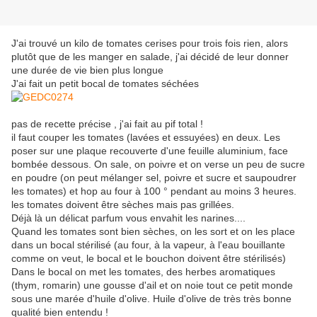
J'ai trouvé un kilo de tomates cerises pour trois fois rien, alors
plutôt que de les manger en salade, j'ai décidé de leur donner
une durée de vie bien plus longue
J'ai fait un petit bocal de tomates séchées
pas de recette précise , j'ai fait au pif total !
il faut couper les tomates (lavées et essuyées) en deux. Les
poser sur une plaque recouverte d'une feuille aluminium, face
bombée dessous. On sale, on poivre et on verse un peu de sucre
en poudre (on peut mélanger sel, poivre et sucre et saupoudrer
les tomates) et hop au four à 100 ° pendant au moins 3 heures.
les tomates doivent être sèches mais pas grillées.
Déjà là un délicat parfum vous envahit les narines....
Quand les tomates sont bien sèches, on les sort et on les place
dans un bocal stérilisé (au four, à la vapeur, à l'eau bouillante
comme on veut, le bocal et le bouchon doivent être stérilisés)
Dans le bocal on met les tomates, des herbes aromatiques
(thym, romarin) une gousse d'ail et on noie tout ce petit monde
sous une marée d'huile d'olive. Huile d'olive de très très bonne
qualité bien entendu !