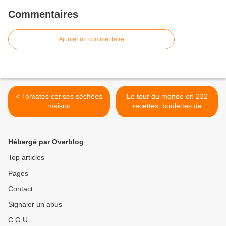
Commentaires
Ajouter un commentaire
< Tomates cerises séchées
Le tour du monde en 232
maison
recettes, boulettes de
viande et salade de fruits
Macédonienne >
Hébergé par Overblog
Top articles
Pages
Contact
Signaler un abus
C.G.U.