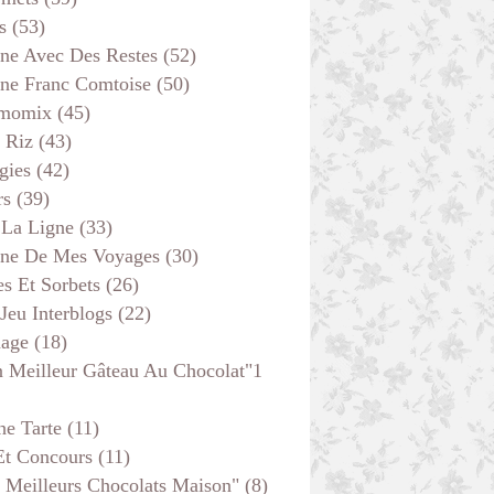
s
(53)
ine Avec Des Restes
(52)
ine Franc Comtoise
(50)
momix
(45)
 Riz
(43)
gies
(42)
rs
(39)
 La Ligne
(33)
ine De Mes Voyages
(30)
s Et Sorbets
(26)
 Jeu Interblogs
(22)
age
(18)
 Meilleur Gâteau Au Chocolat"1
he Tarte
(11)
Et Concours
(11)
 Meilleurs Chocolats Maison"
(8)