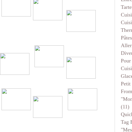
Tarte
Cuis
Cuis
Ther
Pâtes
Aller
Dive
Pour
Cuis
Glace
Petit
From
"mon
(11)
Quic
Tag 
"mes