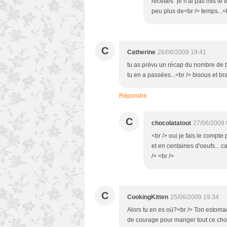
recettes" je n'ai pas mis le 
peu plus de<br /> temps...<b
C
Catherine
26/06/2009 19:41
tu as prévu un récap du nombre de ta
tu en a passées...<br /> bisous et b
Répondre
C
chocolatatout
27/06/2009 
<br /> oui je fais le compte
et en centaines d'oeufs... ca
/> <br />
C
CookingKitten
25/06/2009 19:34
Alors tu en es où?<br /> Ton estomac
de courage pour manger tout ce choc