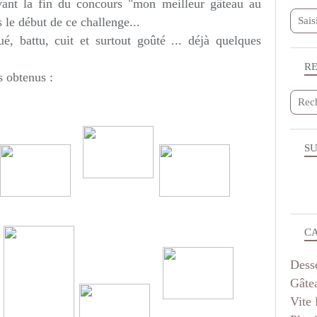
vant la fin du concours "mon meilleur gâteau au
s le début de ce challenge...
ué, battu, cuit et surtout goûté ... déjà quelques
R
s obtenus :
SU
C
Dess
Gâte
Vite 