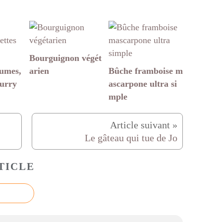
Bourguignon végét
gumes,
arien
Bûche framboise m
curry
ascarpone ultra si
mple
Le gâteau qui tue de Jo
TICLE