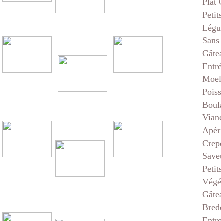
Plat
Petit
Légu
Sans
Gâte
Entr
Moel
Pois
Boul
Vian
Apéri
Crep
Saveu
Petit
Végé
Gâte
Bred
Entr