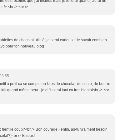
titre des recettes que j'ai testées mais je le ferai quand j'aurai un
r /> <br /> <br />
blettes de chocolat utilisé, je serai curieuse de savoir combien
ravo pour ton nouveau blog
08:55
 petit à petit ca se compte en kilos de chocolat, de sucre, de beurre
 fait quand même peur ! je diffuserai tout ca tres bientot<br /> <br
 tient le coup?<br /> Bon courage! (enfin, as-tu vraiment besoin
olat?)<br /> Bisous!