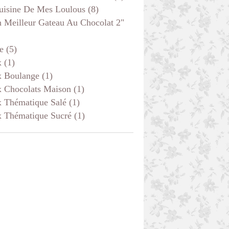
uisine De Mes Loulous
(8)
 Meilleur Gateau Au Chocolat 2"
e
(5)
x
(1)
x Boulange
(1)
x Chocolats Maison
(1)
x Thématique Salé
(1)
x Thématique Sucré
(1)