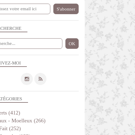
ECHERCHE
IVEZ-MOI
ATÉGORIES
erts
(412)
aux - Moelleux
(266)
Fait
(252)