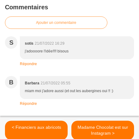
Commentaires
Ajouter un commentaire
S
sotis
21/07/2022 16:29
j'adoooore l'idée!!!! bisous
Répondre
B
Barbara
21/07/2022 05:55
miam moi j'adore aussi (et out les aubergines oui !! :)
Répondre
< Financiers aux abricots
Madame Chocolat est sur
Instagram >