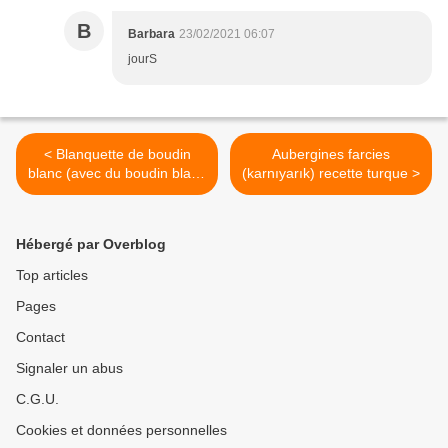
B
Barbara
23/02/2021 06:07
jourS
< Blanquette de boudin
Aubergines farcies
blanc (avec du boudin blanc
(karnıyarık) recette turque >
maison)
Hébergé par Overblog
Top articles
Pages
Contact
Signaler un abus
C.G.U.
Cookies et données personnelles