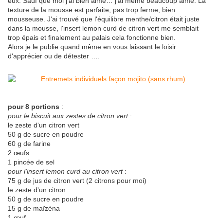
eux. Sauf que moi j'ai bien aimé… j'ai même beaucoup aimé. La
texture de la mousse est parfaite, pas trop ferme, bien
mousseuse. J'ai trouvé que l'équilibre menthe/citron était juste
dans la mousse, l'insert lemon curd de citron vert me semblait
trop épais et finalement au palais cela fonctionne bien.
Alors je le publie quand même en vous laissant le loisir
d'apprécier ou de détester ….
pour 8 portions
:
pour le biscuit aux zestes de citron vert
:
le zeste d'un citron vert
50 g de sucre en poudre
60 g de farine
2 œufs
1 pincée de sel
pour l'insert lemon curd au citron vert
:
75 g de jus de citron vert (2 citrons pour moi)
le zeste d'un citron
50 g de sucre en poudre
15 g de maïzéna
1 œuf