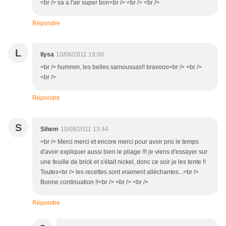
<br /> sa a l'air super bon<br /> <br /> <br />
Répondre
L
llysa
10/08/2011 19:00
<br /> hummm, les belles samoussas!! bravooo<br /> <br />
<br />
Répondre
S
Sihem
10/08/2011 13:44
<br /> Merci merci et encore merci pour avoir pris le temps
d'avoir expliquer aussi bien le pliage !!! je viens d'essayer sur
une feuille de brick et s'était nickel, donc ce soir je les tente !!
Toutes<br /> les recettes sont vraiment alléchantes...<br />
Bonne continuation !!<br /> <br /> <br />
Répondre