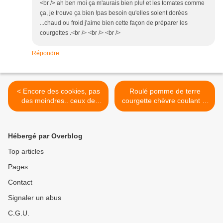
<br /> ah ben moi ça m'aurais bien plu! et les tomates comme
ça, je trouve ça bien !pas besoin qu'elles soient dorées
...chaud ou froid j'aime bien cette façon de préparer les
courgettes .<br /> <br /> <br />
Répondre
< Encore des cookies, pas
Roulé pomme de terre
des moindres.. ceux de
courgette chèvre coulant et
JEFE avec ou sans choco
parfumé... un délice >
Hébergé par Overblog
Top articles
Pages
Contact
Signaler un abus
C.G.U.