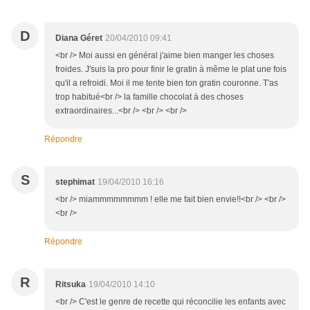
D
Diana Géret
20/04/2010 09:41
<br /> Moi aussi en général j'aime bien manger les choses
froides. J'suis la pro pour finir le gratin à même le plat une fois
qu'il a refroidi. Moi il me tente bien ton gratin couronne. T'as
trop habitué<br /> la famille chocolat à des choses
extraordinaires...<br /> <br /> <br />
Répondre
S
stephimat
19/04/2010 16:16
<br /> miammmmmmmm ! elle me fait bien envie!!<br /> <br />
<br />
Répondre
R
Ritsuka
19/04/2010 14:10
<br /> C'est le genre de recette qui réconcilie les enfants avec