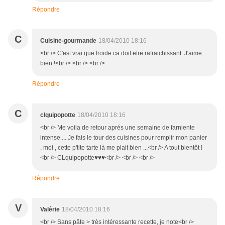
Répondre
C
Cuisine-gourmande
18/04/2010 18:16
<br /> C'est vrai que froide ca doit etre rafraichissant. J'aime
bien !<br /> <br /> <br />
Répondre
C
clquipopotte
18/04/2010 18:16
<br /> Me voila de retour aprés une semaine de farniente
intense ... Je fais le tour des cuisines pour remplir mon panier
, moi , cette p'tite tarte là me plait bien ...<br /> A tout bientôt !
<br /> CLquipopotte♥♥♥<br /> <br /> <br />
Répondre
V
Valérie
18/04/2010 18:16
<br /> Sans pâte > très intéressante recette, je note<br />