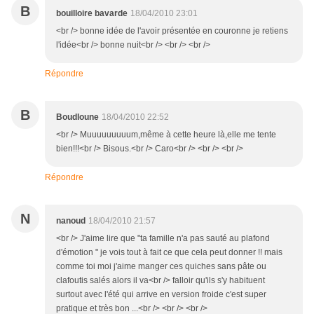
B
bouilloire bavarde
18/04/2010 23:01
<br /> bonne idée de l'avoir présentée en couronne je retiens
l'idée<br /> bonne nuit<br /> <br /> <br />
Répondre
B
Boudloune
18/04/2010 22:52
<br /> Muuuuuuuuum,même à cette heure là,elle me tente
bien!!!<br /> Bisous.<br /> Caro<br /> <br /> <br />
Répondre
N
nanoud
18/04/2010 21:57
<br /> J'aime lire que "ta famille n'a pas sauté au plafond
d'émotion " je vois tout à fait ce que cela peut donner !! mais
comme toi moi j'aime manger ces quiches sans pâte ou
clafoutis salés alors il va<br /> falloir qu'ils s'y habituent
surtout avec l'été qui arrive en version froide c'est super
pratique et très bon ...<br /> <br /> <br />