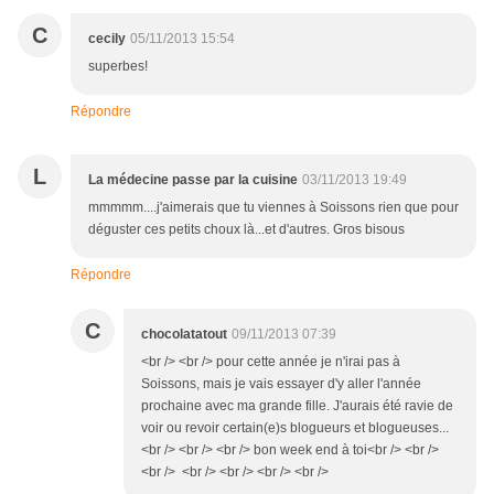
C
cecily
05/11/2013 15:54
superbes!
Répondre
L
La médecine passe par la cuisine
03/11/2013 19:49
mmmmm....j'aimerais que tu viennes à Soissons rien que pour
déguster ces petits choux là...et d'autres. Gros bisous
Répondre
C
chocolatatout
09/11/2013 07:39
<br /> <br /> pour cette année je n'irai pas à
Soissons, mais je vais essayer d'y aller l'année
prochaine avec ma grande fille. J'aurais été ravie de
voir ou revoir certain(e)s blogueurs et blogueuses...
<br /> <br /> <br /> bon week end à toi<br /> <br />
<br /> <br /> <br /> <br /> <br />