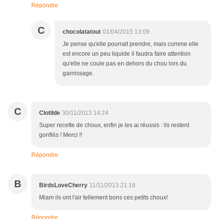
Répondre
C
chocolatatout
01/04/2015 13:09
Je pense qu'elle pourrait prendre, mais comme elle
est encore un peu liquide il faudra faire attention
qu'elle ne coule pas en dehors du chou lors du
garnissage.
C
Clotilde
30/11/2013 14:24
Super recette de choux, enfin je les ai réussis : ils restent
gonflés ! Merci !!
Répondre
B
BirdsLoveCherry
11/11/2013 21:18
Miam ils ont l'air tellement bons ces petits choux!
Répondre