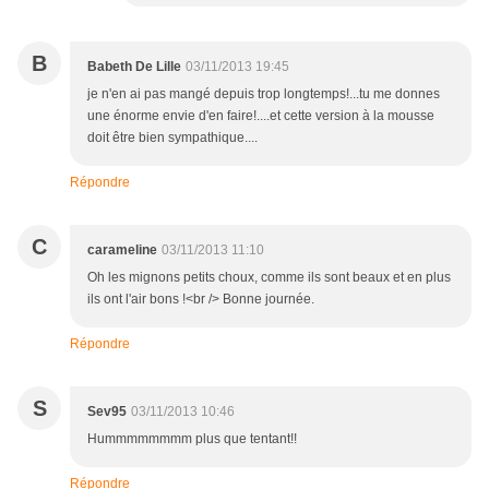
B
Babeth De Lille
03/11/2013 19:45
je n'en ai pas mangé depuis trop longtemps!...tu me donnes
une énorme envie d'en faire!....et cette version à la mousse
doit être bien sympathique....
Répondre
C
carameline
03/11/2013 11:10
Oh les mignons petits choux, comme ils sont beaux et en plus
ils ont l'air bons !<br /> Bonne journée.
Répondre
S
Sev95
03/11/2013 10:46
Hummmmmmmm plus que tentant!!
Répondre