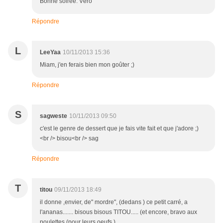
Bonne soirée. Véro
Répondre
L
LeeYaa
10/11/2013 15:36
Miam, j'en ferais bien mon goûter ;)
Répondre
S
sagweste
10/11/2013 09:50
c'est le genre de dessert que je fais vite fait et que j'adore ;)
<br /> bisou<br /> sag
Répondre
T
titou
09/11/2013 18:49
il donne ,envier, de" mordre", (dedans ) ce petit carré, a
l'ananas....... bisous bisous TITOU..... (et encore, bravo aux
poulettes (pour leurs oeufs ).....