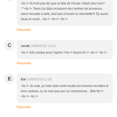
<br /> Ils t'ont pas dis que la fete de l'école c'était chez moi?
^^<br /> Tiens j'ai déja incorporé des herbes de provence
dans ma pate a tarte, faut que j'essaie la ciboulette!!! Tjs aussi
beau le roulé...<br /> <br /> <br />
Répondre
C
cecile
25/06/2010 14:21
<br /> très sympa pour l'apéro !<br /> bises<br /> <br /> <br />
Répondre
E
Eol
25/06/2010 12:55
<br /> Je note, je note mais entre toutes tes bonnes recettes et
mon cadeau, je ne sais pas par où commencer... Bibi<br />
<br /> <br />
Répondre