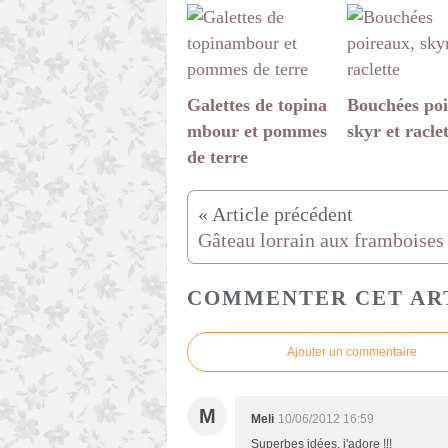
Galettes de topina
Bouchées poi
mbour et pommes
skyr et racle
de terre
Gâteau lorrain aux framboises
COMMENTER CET AR
Ajouter un commentaire
M
Meli
10/06/2012 16:59
Superbes idées, j'adore !!!