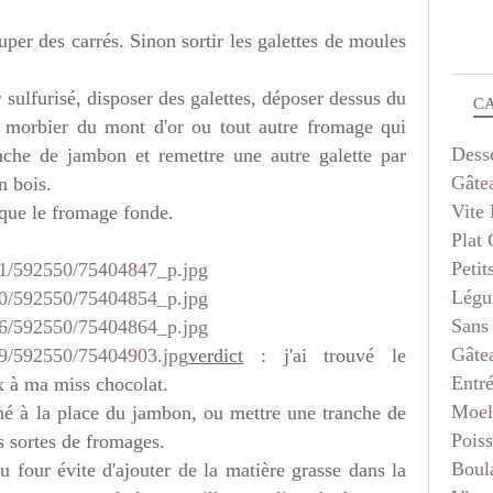
per des carrés. Sinon sortir les galettes de moules
sulfurisé, disposer des galettes, déposer dessus du
C
u morbier du mont d'or ou tout autre fromage qui
Dess
anche de jambon et remettre une autre galette par
Gâte
n bois.
Vite 
 que le fromage fonde.
Plat
Petit
Légu
Sans
Gâte
verdict
: j'ai trouvé le
Entr
 à ma miss chocolat.
Moel
hé à la place du jambon, ou mettre une tranche de
Pois
 sortes de fromages.
Boul
u four évite d'ajouter de la matière grasse dans la