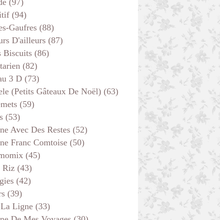
de
(97)
tif
(94)
es-Gaufres
(88)
rs D'ailleurs
(87)
s Biscuits
(86)
tarien
(82)
au 3 D
(73)
ele (petits Gâteaux De Noël)
(63)
emets
(59)
s
(53)
ine Avec Des Restes
(52)
ine Franc Comtoise
(50)
momix
(45)
 Riz
(43)
gies
(42)
rs
(39)
 La Ligne
(33)
ine De Mes Voyages
(30)