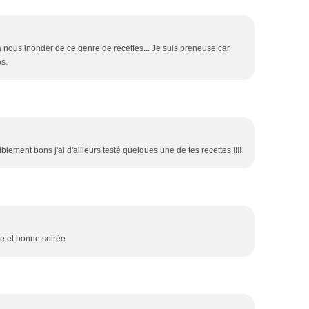
à nous inonder de ce genre de recettes... Je suis preneuse car
es.
riblement bons j'ai d'ailleurs testé quelques une de tes recettes !!!!
ne et bonne soirée