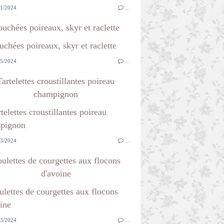
1/2024
…
uchées poireaux, skyr et raclette
5/2024
…
Tartelettes croustillantes poireau
champignon
3/2024
…
ulettes de courgettes aux flocons
d'avoine
3/2024
…