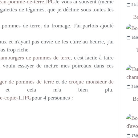
Je vous ai souvent (même
21/1
galettes de légumes, que je décline sous toutes les
Bo
s pommes de terre, du fromage. J'ai parfois ajouté
19/0
aux et n'ayant pas envie de les cuire au beurre, j'ai
as trop riche.
hamburgers de pommes de terre
, c'est facile à faire
'ai voulu essayer de mettre mes poireaux dans ces
ger de pommes de terre
et de
croque monsieur de
31/0
t cela m'a bien plu.
pour 4 personnes
:
Bo
17/0