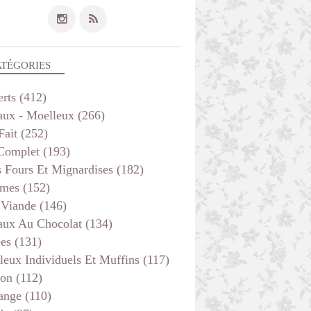
ATÉGORIES
erts
(412)
aux - Moelleux
(266)
Fait
(252)
 Complet
(193)
s Fours Et Mignardises
(182)
mes
(152)
 Viande
(146)
aux Au Chocolat
(134)
ées
(131)
leux Individuels Et Muffins
(117)
son
(112)
ange
(110)