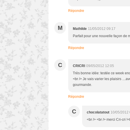
Répondre
M
Mathilde
11/05/2012 09:17
Parfait pour une nouvelle façon de m
Répondre
C
CRICRI
09/05/2012 12:05
Très bonne idée: testée ce week end (
<br /> Je vais varier les plaisirs ..
gourmande.
Répondre
C
chocolatatout
10/05/2012 
<br /> <br /> merci Cri-cri !<