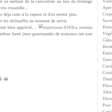
Vian
ut en mettant de la cancoillote au lieu du fromage
Apéri
ela croustille...
Crep
x déja cuits à la vapeur et d'en mettre plus.
Saveu
et les réchauffer au moment de servir.
Petit
ont bien apprécié....
La version
Végé
jambon fumé (mes gourmandes de testeuses ont tout
Gâte
Bred
Entr
Tarte
Cuis
Cuis
Ther
Pâtes
Aller
Dive
Pour
Cuis