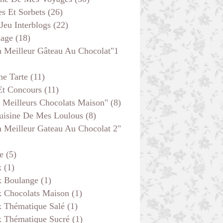
s Et Sorbets
(26)
 Jeu Interblogs
(22)
age
(18)
 Meilleur Gâteau Au Chocolat"1
he Tarte
(11)
Et Concours
(11)
 Meilleurs Chocolats Maison"
(8)
uisine De Mes Loulous
(8)
 Meilleur Gateau Au Chocolat 2"
e
(5)
x
(1)
x Boulange
(1)
x Chocolats Maison
(1)
x Thématique Salé
(1)
x Thématique Sucré
(1)