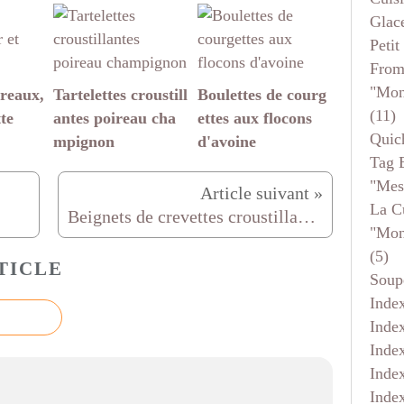
Glace
Petit
From
"mon
reaux,
Tartelettes croustill
Boulettes de courg
(11)
tte
antes poireau cha
ettes aux flocons
Quic
mpignon
d'avoine
Tag 
"mes
La C
Beignets de crevettes croustillants, le secret...
"mon
(5)
TICLE
Soup
Inde
Inde
Inde
Inde
Inde