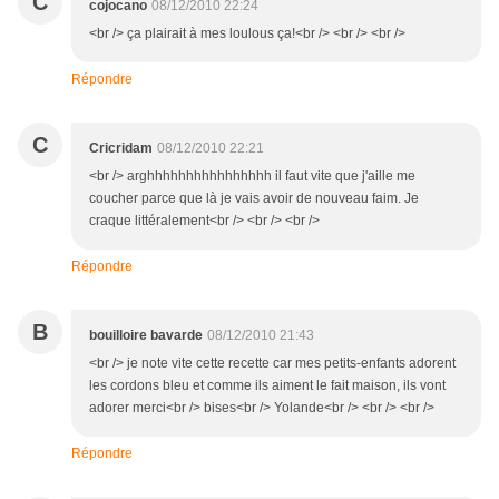
C
cojocano
08/12/2010 22:24
<br /> ça plairait à mes loulous ça!<br /> <br /> <br />
Répondre
C
Cricridam
08/12/2010 22:21
<br /> arghhhhhhhhhhhhhhhh il faut vite que j'aille me
coucher parce que là je vais avoir de nouveau faim. Je
craque littéralement<br /> <br /> <br />
Répondre
B
bouilloire bavarde
08/12/2010 21:43
<br /> je note vite cette recette car mes petits-enfants adorent
les cordons bleu et comme ils aiment le fait maison, ils vont
adorer merci<br /> bises<br /> Yolande<br /> <br /> <br />
Répondre