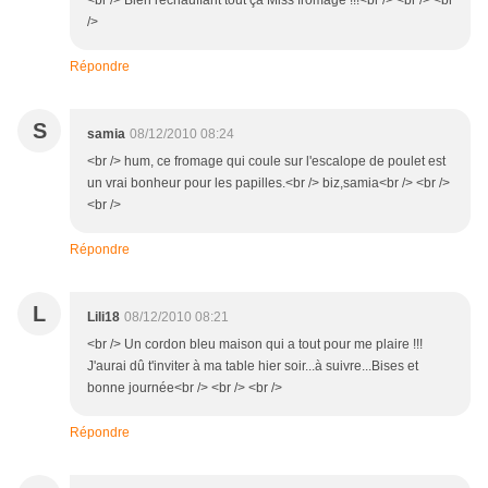
<br /> Bien réchauffant tout ça Miss fromage !!!<br /> <br /> <br
/>
Répondre
S
samia
08/12/2010 08:24
<br /> hum, ce fromage qui coule sur l'escalope de poulet est
un vrai bonheur pour les papilles.<br /> biz,samia<br /> <br />
<br />
Répondre
L
Lili18
08/12/2010 08:21
<br /> Un cordon bleu maison qui a tout pour me plaire !!!
J'aurai dû t'inviter à ma table hier soir...à suivre...Bises et
bonne journée<br /> <br /> <br />
Répondre