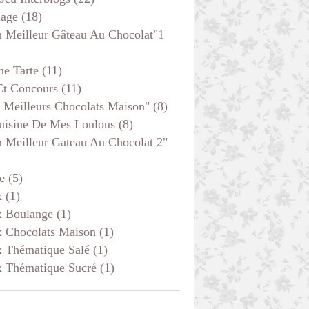
age
(18)
 Meilleur Gâteau Au Chocolat"1
he Tarte
(11)
Et Concours
(11)
 Meilleurs Chocolats Maison"
(8)
uisine De Mes Loulous
(8)
 Meilleur Gateau Au Chocolat 2"
e
(5)
x
(1)
x Boulange
(1)
x Chocolats Maison
(1)
x Thématique Salé
(1)
x Thématique Sucré
(1)