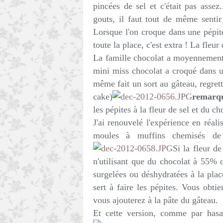
pincées de sel et c'était pas assez.
gouts, il faut tout de même sentir 
Lorsque l'on croque dans une pépite
toute la place, c'est extra ! La fleu
La famille chocolat a moyennement
mini miss chocolat a croqué dans u
même fait un sort au gâteau, regret
cake)
remarq
les pépites à la fleur de sel et du 
J'ai renouvelé l'expérience en réali
moules à muffins chemisés de 
Si la fleur d
n'utilisant que du chocolat à 55% 
surgelées ou déshydratées à la plac
sert à faire les pépites. Vous obt
vous ajouterez à la pâte du gâteau.
Et cette version, comme par hasa