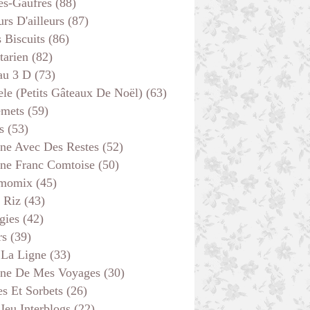
es-Gaufres
(88)
rs D'ailleurs
(87)
s Biscuits
(86)
tarien
(82)
au 3 D
(73)
ele (petits Gâteaux De Noël)
(63)
emets
(59)
s
(53)
ine Avec Des Restes
(52)
ine Franc Comtoise
(50)
momix
(45)
 Riz
(43)
gies
(42)
rs
(39)
 La Ligne
(33)
ine De Mes Voyages
(30)
s Et Sorbets
(26)
 Jeu Interblogs
(22)