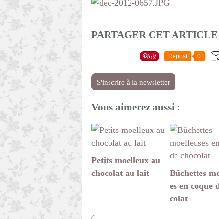
PARTAGER CET ARTICLE
Repost
0
S'inscrire à la newsletter
Vous aimerez aussi :
Petits moelleux au
chocolat au lait
Bûchettes mo
es en coque 
colat