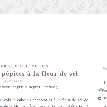
INDIVIDUELS ET MUFFINS
VO
pépites à la fleur de sel
15 MARS 2013
P
atatout et publié depuis Overblog
03/1
e vois le cake au chocolat et à la fleur de sel de
s de la blogosphère... je me dis, ça doit être bon !