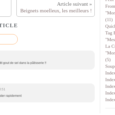
From
Beignets moelleux, les meilleurs !
"mon
(11)
TICLE
Quic
Tag 
"mes
La C
"mon
(5)
it gout de sel dans la pâtisserie !!
Soup
Inde
Inde
Inde
0:51
Inde
ester rapidement
Inde