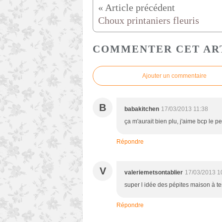
Choux printaniers fleuris
COMMENTER CET AR
Ajouter un commentaire
B
babakitchen
17/03/2013 11:38
ça m'aurait bien plu, j'aime bcp le pet
Répondre
V
valeriemetsontablier
17/03/2013 1
super l idée des pépites maison à t
Répondre