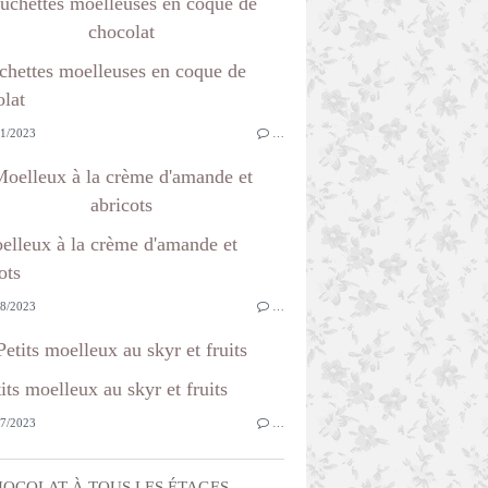
ûchettes moelleuses en coque de
chocolat
1/2023
…
oelleux à la crème d'amande et
abricots
8/2023
…
Petits moelleux au skyr et fruits
7/2023
…
OCOLAT À TOUS LES ÉTAGES