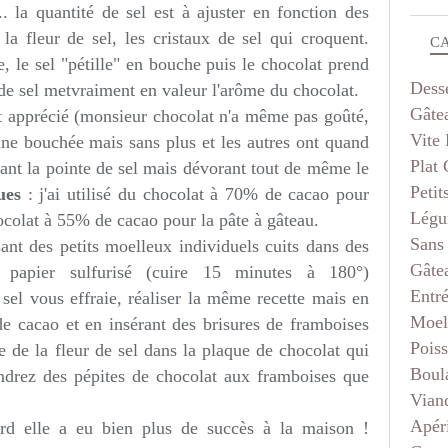
.. la quantité de sel est à ajuster en fonction des
la fleur de sel, les cristaux de sel qui croquent.
C
, le sel "pétille" en bouche puis le chocolat prend
Dess
r de sel metvraiment en valeur l'arôme du chocolat.
Gâte
 apprécié (monsieur chocolat n'a même pas goûté,
Vite 
ne bouchée mais sans plus et les autres ont quand
Plat
tant la pointe de sel mais dévorant tout de même le
Petit
ues
: j'ai utilisé du chocolat à 70% de cacao pour
Légu
chocolat à 55% de cacao pour la pâte à gâteau.
Sans
sant des petits moelleux individuels cuits dans des
Gâte
papier sulfurisé (cuire 15 minutes à 180°)
Entr
e sel vous effraie, réaliser la même recette mais en
Moel
de cacao et en insérant des brisures de framboises
Pois
e de la fleur de sel dans la plaque de chocolat qui
Boul
iendrez des pépites de chocolat aux framboises que
Vian
Apéri
rd elle a eu bien plus de succès à la maison !