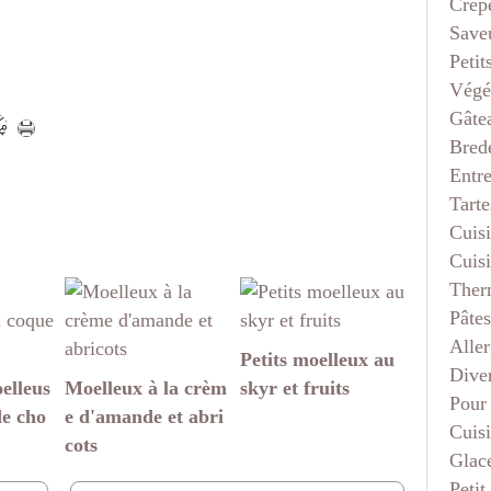
Crep
Saveu
Petit
Végé
Gâte
Bred
Entr
Tarte
Cuis
Cuis
Ther
Pâtes
Aller
Petits moelleux au
Dive
elleus
Moelleux à la crèm
skyr et fruits
Pour
de cho
e d'amande et abri
Cuis
cots
Glace
Petit