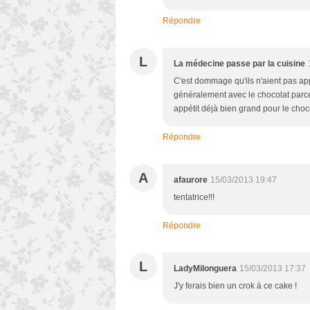
Répondre
L
La médecine passe par la cuisine
C'est dommage qu'ils n'aient pas appré
généralement avec le chocolat parce
appétit déjà bien grand pour le choco
Répondre
A
afaurore
15/03/2013 19:47
tentatrice!!!
Répondre
L
LadyMilonguera
15/03/2013 17:37
J'y ferais bien un crok à ce cake !