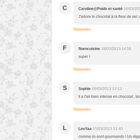
C
Caroline@Poids et santé
16/03/20
J'adore le chocolat à la fleur de sel
Répondre
F
floencuisine
16/03/2013 14:56
super !
Répondre
S
Sophie
16/03/2013 13:13
Il a l'air bien intense en chocolat ; t
Répondre
L
LeeYaa
15/03/2013 21:40
comme ils sont gourmands ! Un régal 