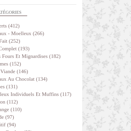
ATÉGORIES
erts
(412)
aux - Moelleux
(266)
Fait
(252)
 Complet
(193)
s Fours Et Mignardises
(182)
mes
(152)
 Viande
(146)
aux Au Chocolat
(134)
ées
(131)
leux Individuels Et Muffins
(117)
son
(112)
ange
(110)
de
(97)
tif
(94)