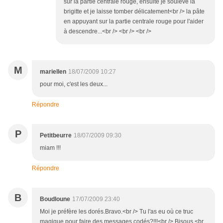
sur la partie centrale rouge, ensuite je soulève la
brigitte et je laisse tomber délicatement<br /> la pâte
en appuyant sur la partie centrale rouge pour l'aider
à descendre...<br /> <br /> <br />
M
mariellen
18/07/2009 10:27
pour moi, c'est les deux...
Répondre
P
Petitbeurre
18/07/2009 09:30
miam !!!
Répondre
B
Boudloune
17/07/2009 23:40
Moi je préfère les dorés.Bravo.<br /> Tu l'as eu où ce truc
magique pour faire des messages codés?!!!<br /> Bisous.<br