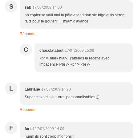
S
sab
17/07/2009 14:30
oh copieuse va!!! moi la pâte attend dan sle frigo et ils seront
faits pour le gouter!!!!!!! miam d'avance
Répondre
C
chocolatatout
17/07/2009 15:09
<br /> niark niark, j'attends ta recette avec
impatience !<br /> <br /> <br />
L
Lauriane
17/07/2009 14:23
Super ces petits beurres personnalisables ;))
Répondre
F
feriel
17/07/2009 14:09
huum ils sont troop mignons !