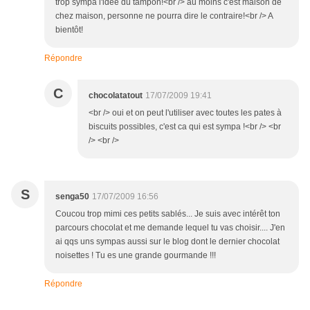
trop sympa l'idée du tampon!<br /> au moins c'est maison de
chez maison, personne ne pourra dire le contraire!<br /> A
bientôt!
Répondre
C
chocolatatout
17/07/2009 19:41
<br /> oui et on peut l'utiliser avec toutes les pates à
biscuits possibles, c'est ca qui est sympa !<br /> <br
/> <br />
S
senga50
17/07/2009 16:56
Coucou trop mimi ces petits sablés... Je suis avec intérêt ton
parcours chocolat et me demande lequel tu vas choisir.... J'en
ai qqs uns sympas aussi sur le blog dont le dernier chocolat
noisettes ! Tu es une grande gourmande !!!
Répondre