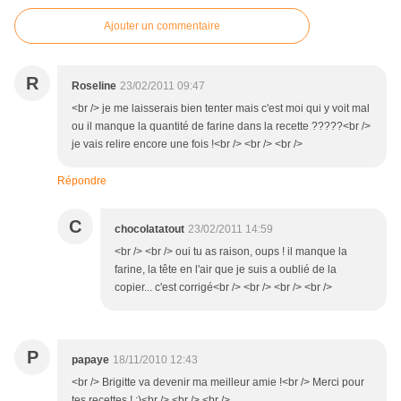
Ajouter un commentaire
R
Roseline
23/02/2011 09:47
<br /> je me laisserais bien tenter mais c'est moi qui y voit mal
ou il manque la quantité de farine dans la recette ?????<br />
je vais relire encore une fois !<br /> <br /> <br />
Répondre
C
chocolatatout
23/02/2011 14:59
<br /> <br /> oui tu as raison, oups ! il manque la
farine, la tête en l'air que je suis a oublié de la
copier... c'est corrigé<br /> <br /> <br /> <br />
P
papaye
18/11/2010 12:43
<br /> Brigitte va devenir ma meilleur amie !<br /> Merci pour
tes recettes ! :)<br /> <br /> <br />