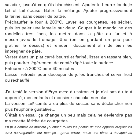
saladier, jusqu'à ce qu'ils blanchissent. Ajouter le beurre fondu,le
lait et l'ail écrasé. Battre le mélange. Ajouter progressivement
la farine, sans cesser de battre.
Préchauffer le four à 200°C. Laver les courgettes, les sécher,
puis les peler une lamelle sur deux. Couper à la mandoline des
rondelles tres fines, les mettre dans la pâte au fur et à
mesure,avec le fromage râpé (en en gardant un peu pour
gratiner le dessus) et remuer doucement afin de bien les
imprégner de pâte.
Verser dans un plat carré beurré et fariné, lisser en tassant bien,
puis poudrer légèrement de comté râpé toute la surface.
Enfourner à 200°C pour 40 minutes.
Laisser refroidir pour découper de jolies tranches et servir froid
ou réchauffé.
J'ai testé la version d'Eryn avec du safran et je n'ai pas du tout
apprécié, mes enfants et monsieur chocolat non plus.
La version, ail/ comté a eu plus de succès sans déclencher non
plus l'euphorie gustative...
C'était un essai, ça change un peu mais cela ne deviendra pas
ma recette fétiche de courgettes ...
En plus comble de malheur j'ai effacé toutes les photos de mon appareil croyant les
avoir sauvegardées sur mon pc... grave erreur, seule une photo a échappé au