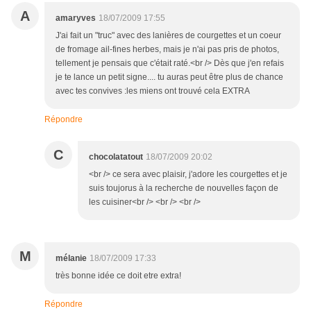
A
amaryves
18/07/2009 17:55
J'ai fait un "truc" avec des lanières de courgettes et un coeur
de fromage ail-fines herbes, mais je n'ai pas pris de photos,
tellement je pensais que c'était raté.<br /> Dès que j'en refais
je te lance un petit signe.... tu auras peut être plus de chance
avec tes convives :les miens ont trouvé cela EXTRA
Répondre
C
chocolatatout
18/07/2009 20:02
<br /> ce sera avec plaisir, j'adore les courgettes et je
suis toujorus à la recherche de nouvelles façon de
les cuisiner<br /> <br /> <br />
M
mélanie
18/07/2009 17:33
très bonne idée ce doit etre extra!
Répondre