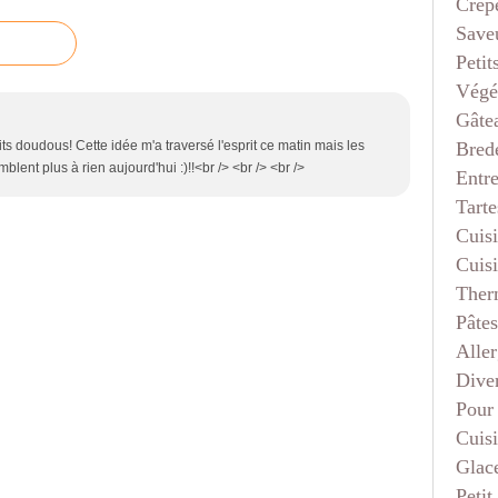
Crep
Saveu
Petit
Végé
Gâte
Bred
tits doudous! Cette idée m'a traversé l'esprit ce matin mais les
lent plus à rien aujourd'hui :)!!<br /> <br /> <br />
Entr
Tarte
Cuis
Cuis
Ther
Pâtes
Aller
Dive
Pour
Cuis
Glace
Petit