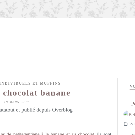
INDIVIDUELS ET MUFFINS
VO
 chocolat banane
19 MARS 2009
P
atatout et publié depuis Overblog
03/1
ins de petitegentiane à la banane et au chocolat
, ils sont