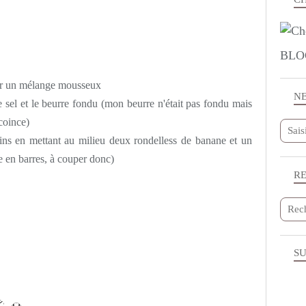
BLO
enir un mélange mousseux
N
 le sel et le beurre fondu (mon beurre n'était pas fondu mais
 coince)
ins en mettant au milieu deux rondelless de banane et un
te en barres, à couper donc)
R
SU