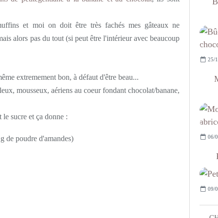
B
s muffins et moi on doit être très fachés mes gâteaux ne
ais alors pas du tout (si peut être l'intérieur avec beaucoup
25/1
d même extremement bon, à défaut d'être beau...
M
lleux, mousseux, aériens au coeur fondant chocolat/banane,
t le sucre et ça donne :
06/0
0 g de poudre d'amandes)
09/0
CH