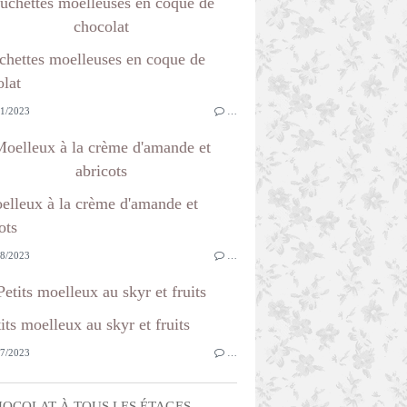
ûchettes moelleuses en coque de
chocolat
1/2023
…
oelleux à la crème d'amande et
abricots
8/2023
…
Petits moelleux au skyr et fruits
7/2023
…
OCOLAT À TOUS LES ÉTAGES