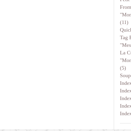
From
"mon
(11)
Quic
Tag 
"mes
La C
"mon
(5)
Soup
Inde
Inde
Inde
Inde
Inde