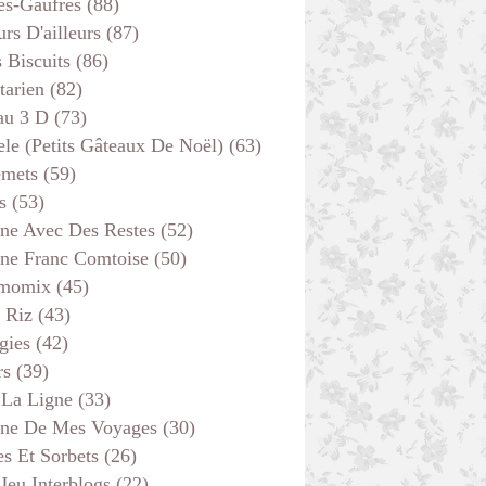
es-Gaufres
(88)
rs D'ailleurs
(87)
s Biscuits
(86)
tarien
(82)
au 3 D
(73)
ele (petits Gâteaux De Noël)
(63)
emets
(59)
s
(53)
ine Avec Des Restes
(52)
ine Franc Comtoise
(50)
momix
(45)
 Riz
(43)
gies
(42)
rs
(39)
 La Ligne
(33)
ine De Mes Voyages
(30)
s Et Sorbets
(26)
 Jeu Interblogs
(22)