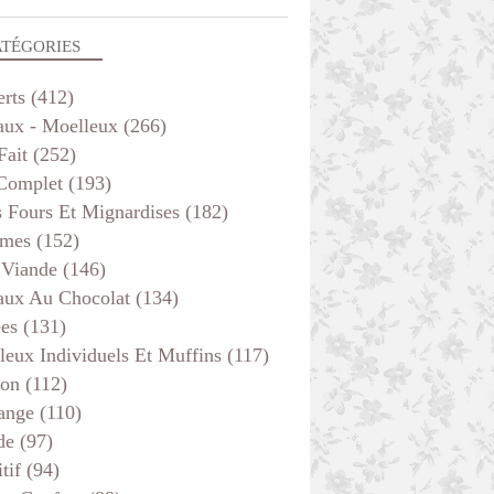
ATÉGORIES
erts
(412)
aux - Moelleux
(266)
Fait
(252)
 Complet
(193)
s Fours Et Mignardises
(182)
mes
(152)
 Viande
(146)
aux Au Chocolat
(134)
ées
(131)
leux Individuels Et Muffins
(117)
son
(112)
ange
(110)
de
(97)
tif
(94)