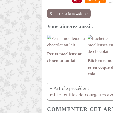
Repost
0
S'inscrire à la newsletter
Vous aimerez aussi :
Petits moelleux au
chocolat au lait
Bûchettes mo
es en coque 
colat
COMMENTER CET AR