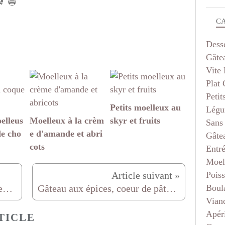
C
Dess
Gâte
Vite 
Plat
Petit
Petits moelleux au
Légu
elleus
Moelleux à la crèm
skyr et fruits
Sans
de cho
e d'amande et abri
Gâte
cots
Entr
Moel
Pois
Boul
mille feuilles de courgettes avec ou sans Mont d'or
Gâteau aux épices, coeur de pâte d'amandes
Vian
Apéri
TICLE