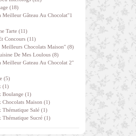
age
(18)
 Meilleur Gâteau Au Chocolat"1
he Tarte
(11)
Et Concours
(11)
 Meilleurs Chocolats Maison"
(8)
uisine De Mes Loulous
(8)
 Meilleur Gateau Au Chocolat 2"
e
(5)
x
(1)
x Boulange
(1)
x Chocolats Maison
(1)
x Thématique Salé
(1)
x Thématique Sucré
(1)