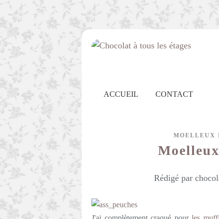
ACCUEIL
CONTACT
MOELLEUX 
Moelleux
Rédigé par chocol
J'ai complètement craqué pour
les muff