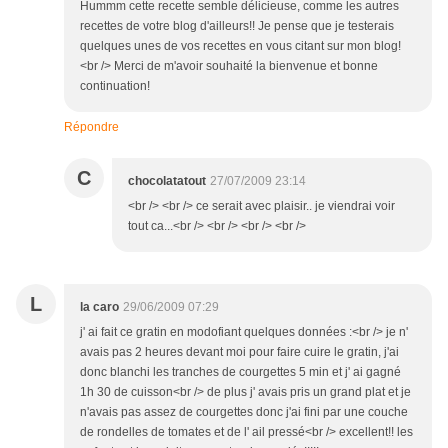
Hummm cette recette semble délicieuse, comme les autres
recettes de votre blog d'ailleurs!! Je pense que je testerais
quelques unes de vos recettes en vous citant sur mon blog!
<br /> Merci de m'avoir souhaité la bienvenue et bonne
continuation!
Répondre
C
chocolatatout
27/07/2009 23:14
<br /> <br /> ce serait avec plaisir.. je viendrai voir
tout ca...<br /> <br /> <br /> <br />
L
la caro
29/06/2009 07:29
j' ai fait ce gratin en modofiant quelques données :<br /> je n'
avais pas 2 heures devant moi pour faire cuire le gratin, j'ai
donc blanchi les tranches de courgettes 5 min et j' ai gagné
1h 30 de cuisson<br /> de plus j' avais pris un grand plat et je
n'avais pas assez de courgettes donc j'ai fini par une couche
de rondelles de tomates et de l' ail pressé<br /> excellent!! les