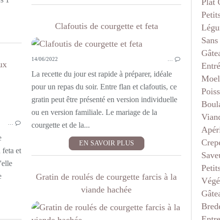
Plat
Petit
Clafoutis de courgette et feta
Légu
Sans
Gâte
14/06/2022
…
ux
Entr
La recette du jour est rapide à préparer, idéale
Moel
pour un repas du soir. Entre flan et clafoutis, ce
Pois
ENTRÉES
gratin peut être présenté en version individuelle
Boul
VITE FAIT
ou en version familiale. Le mariage de la
Vian
…
SANS VIANDE
courgette et de la...
Apéri
e
Crep
EN SAVOIR PLUS
 feta et
Saveu
'elle
Petit
e
Gratin de roulés de courgette farcis à la
Végé
viande hachée
Gâte
Bred
Entr