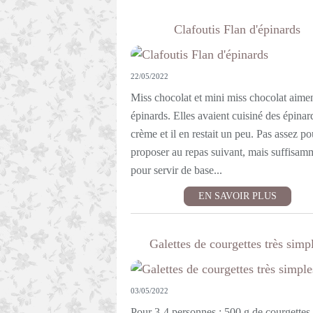
Clafoutis Flan d'épinards
22/05/2022
Miss chocolat et mini miss chocolat aimen
épinards. Elles avaient cuisiné des épinard
crème et il en restait un peu. Pas assez po
proposer au repas suivant, mais suffisam
pour servir de base...
EN SAVOIR PLUS
Galettes de courgettes très simp
03/05/2022
Pour 3-4 personnes : 500 g de courgettes