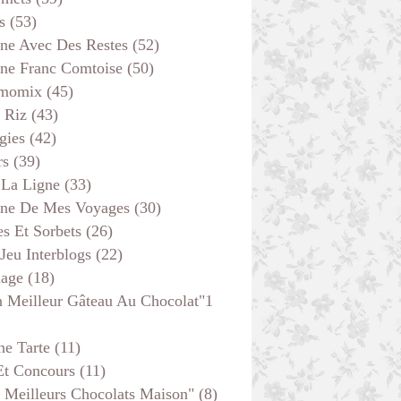
LÉGUMES
s
(53)
VITE FAIT
ine Avec Des Restes
(52)
ine Franc Comtoise
(50)
momix
(45)
 Riz
(43)
gies
(42)
rs
(39)
 La Ligne
(33)
ine De Mes Voyages
(30)
s Et Sorbets
(26)
 Jeu Interblogs
(22)
age
(18)
DESSERTS
 Meilleur Gâteau Au Chocolat"1
VITE FAIT
he Tarte
(11)
Et Concours
(11)
 Meilleurs Chocolats Maison"
(8)