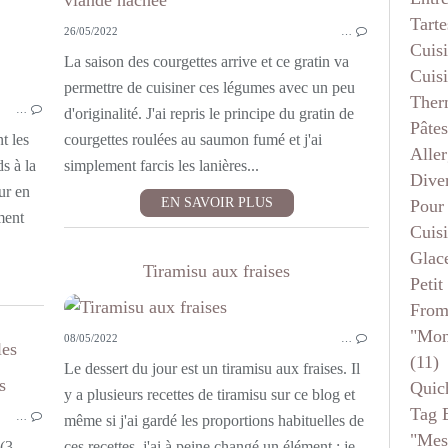
Tarte
26/05/2022
…
Cuis
La saison des courgettes arrive et ce gratin va
Cuis
LÉGUMES
permettre de cuisiner ces légumes avec un peu
Ther
…
VITE FAIT
d'originalité. J'ai repris le principe du gratin de
Pâtes
SANS VIANDE
t les
courgettes roulées au saumon fumé et j'ai
Aller
s à la
simplement farcis les lanières...
Dive
ur en
EN SAVOIR PLUS
Pour
ment
Cuis
Glace
Tiramisu aux fraises
Petit
From
"mon
08/05/2022
…
les
(11)
Le dessert du jour est un tiramisu aux fraises. Il
Quic
LÉGUMES
y a plusieurs recettes de tiramisu sur ce blog et
Tag 
…
VITE FAIT
même si j'ai gardé les proportions habituelles de
"mes
POUR LA LIGNE
 (3
ces recettes, j'ai à peine changé un élément : je