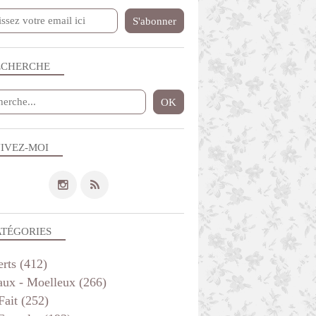
VITE FAIT
ALLERGIES
ECHERCHE
IVEZ-MOI
MOELLEUX INDIVIDUELS ET MUFFINS
DESSERTS
VITE FAIT
ATÉGORIES
erts
(412)
aux - Moelleux
(266)
Fait
(252)