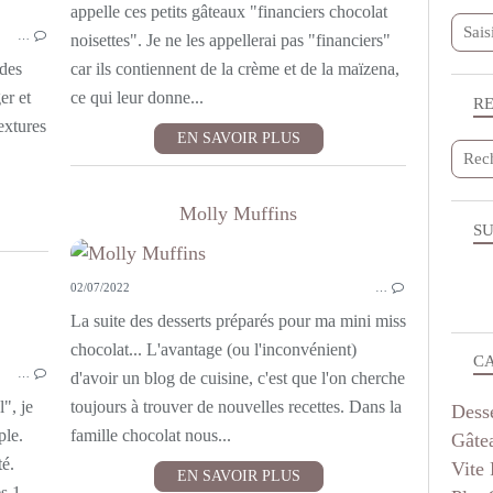
SANS VIANDE
appelle ces petits gâteaux "financiers chocolat
…
noisettes". Je ne les appellerai pas "financiers"
ades
car ils contiennent de la crème et de la maïzena,
er et
ce qui leur donne...
R
textures
EN SAVOIR PLUS
Molly Muffins
SU
02/07/2022
…
La suite des desserts préparés pour ma mini miss
ENTRÉES
chocolat... L'avantage (ou l'inconvénient)
C
…
VITE FAIT
d'avoir un blog de cuisine, c'est que l'on cherche
LÉGUMES
", je
toujours à trouver de nouvelles recettes. Dans la
Dess
ple.
famille chocolat nous...
Gâte
té.
Vite 
EN SAVOIR PLUS
es 1