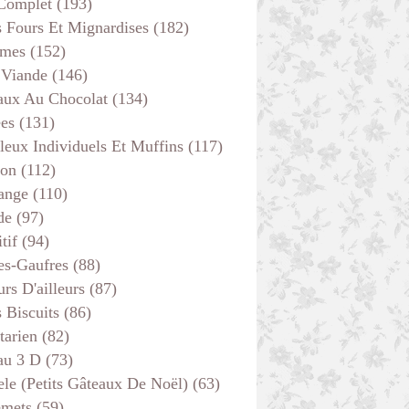
 Complet
(193)
s Fours Et Mignardises
(182)
mes
(152)
 Viande
(146)
PLAT COMPLET
aux Au Chocolat
(134)
LÉGUMES
ées
(131)
VITE FAIT
leux Individuels Et Muffins
(117)
son
(112)
ange
(110)
de
(97)
tif
(94)
es-Gaufres
(88)
rs D'ailleurs
(87)
s Biscuits
(86)
tarien
(82)
au 3 D
(73)
ele (petits Gâteaux De Noël)
(63)
PLAT COMPLET
emets
(59)