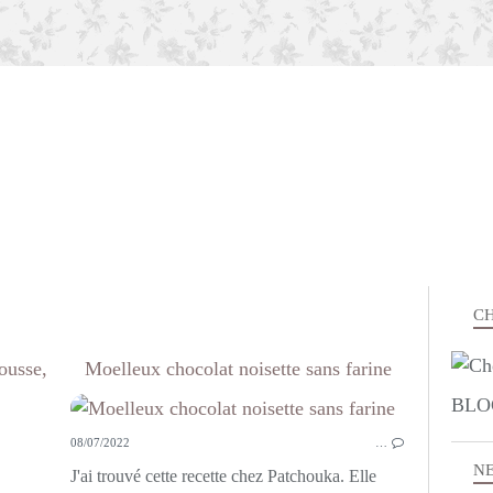
CH
ousse,
Moelleux chocolat noisette sans farine
BLO
08/07/2022
…
ENTRÉES
N
VITE FAIT
J'ai trouvé cette recette chez Patchouka. Elle