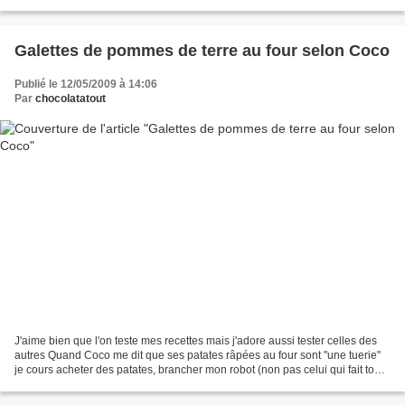
Pour la garniture...
Galettes de pommes de terre au four selon Coco
Publié le 12/05/2009 à 14:06
Par
chocolatatout
J'aime bien que l'on teste mes recettes mais j'adore aussi tester celles des
autres Quand Coco me dit que ses patates râpées au four sont "une tuerie"
je cours acheter des patates, brancher mon robot (non pas celui qui fait tout
mais celui qui râpe) et...