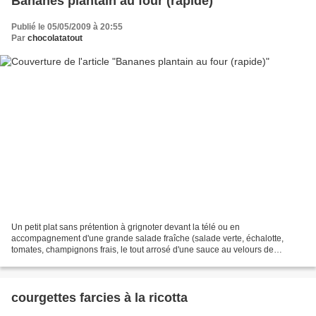
Bananes plantain au four (rapide)
Publié le 05/05/2009 à 20:55
Par
chocolatatout
Un petit plat sans prétention à grignoter devant la télé ou en
accompagnement d'une grande salade fraîche (salade verte, échalotte,
tomates, champignons frais, le tout arrosé d'une sauce au velours de
balsamique...) J'ai déjà posté une recette de banane...
courgettes farcies à la ricotta