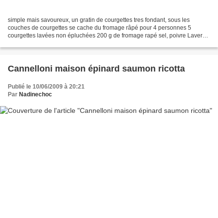
simple mais savoureux, un gratin de courgettes tres fondant, sous les
couches de courgettes se cache du fromage râpé pour 4 personnes 5
courgettes lavées non épluchées 200 g de fromage rapé sel, poivre Laver
les courgettes et les couper à l'aide d'une...
Cannelloni maison épinard saumon ricotta
Publié le 10/06/2009 à 20:21
Par
Nadinechoc