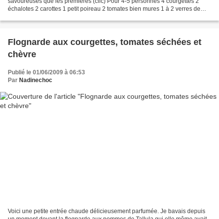
savoureuses que les premières (clic) Pour 4-5 personnes 4 courgettes 2
échalotes 2 carottes 1 petit poireau 2 tomates bien mures 1 à 2 verres de
coulis de tomates 1 verre de vin 3 gousses...
Flognarde aux courgettes, tomates séchées et
chèvre
Publié le 01/06/2009 à 06:53
Par
Nadinechoc
Voici une petite entrée chaude délicieusement parfumée. Je bavais depuis
un moment devant la flognarde aux pommes de Tallula qui elle même avait