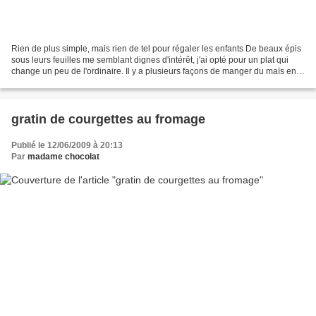
Rien de plus simple, mais rien de tel pour régaler les enfants De beaux épis
sous leurs feuilles me semblant dignes d'intérêt, j'ai opté pour un plat qui
change un peu de l'ordinaire. Il y a plusieurs façons de manger du maïs en
épis, j'ai choisi ce soir...
gratin de courgettes au fromage
Publié le 12/06/2009 à 20:13
Par
madame chocolat