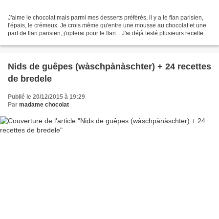
J'aime le chocolat mais parmi mes desserts préférés, il y a le flan parisien,
l'épais, le crémeux. Je crois même qu'entre une mousse au chocolat et une
part de flan parisien, j'opterai pour le flan... J'ai déjà testé plusieurs recettes
sur ce blog, et...
Nids de guêpes (wàschpànàschter) + 24 recettes
de bredele
Publié le 20/12/2015 à 19:29
Par
madame chocolat