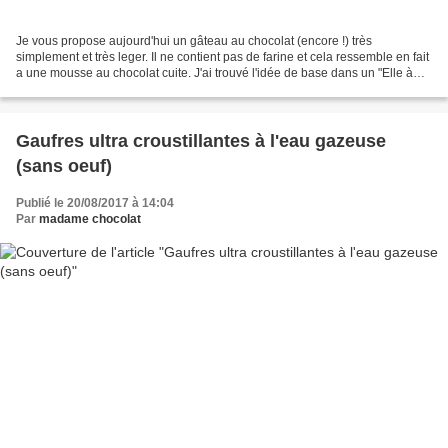
Je vous propose aujourd'hui un gâteau au chocolat (encore !) très
simplement et très leger. Il ne contient pas de farine et cela ressemble en fait
a une mousse au chocolat cuite. J'ai trouvé l'idée de base dans un "Elle à
table" et j'ai modifié la recette...
Gaufres ultra croustillantes à l'eau gazeuse
(sans oeuf)
Publié le 20/08/2017 à 14:04
Par
madame chocolat