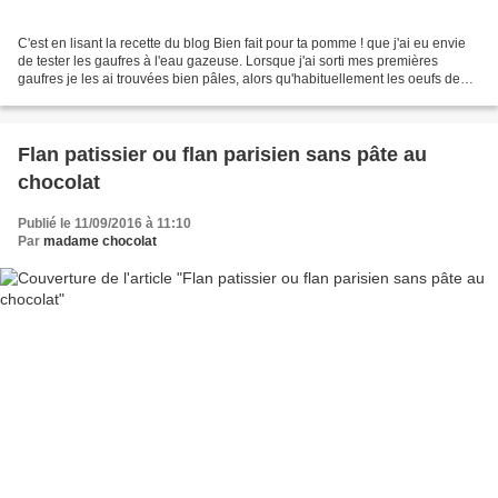
C'est en lisant la recette du blog Bien fait pour ta pomme ! que j'ai eu envie
de tester les gaufres à l'eau gazeuse. Lorsque j'ai sorti mes premières
gaufres je les ai trouvées bien pâles, alors qu'habituellement les oeufs de
mes poules colorent fortement...
Flan patissier ou flan parisien sans pâte au
chocolat
Publié le 11/09/2016 à 11:10
Par
madame chocolat