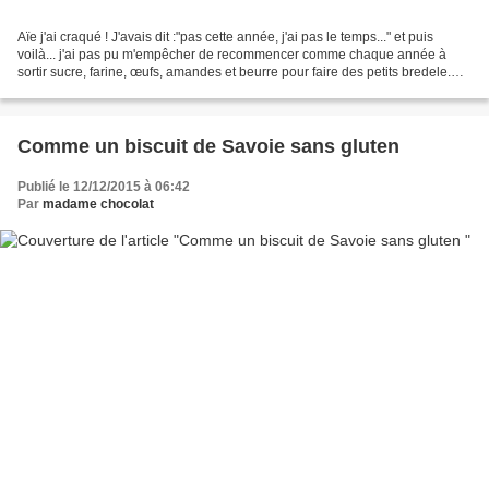
Aïe j'ai craqué ! J'avais dit :"pas cette année, j'ai pas le temps..." et puis
voilà... j'ai pas pu m'empêcher de recommencer comme chaque année à
sortir sucre, farine, œufs, amandes et beurre pour faire des petits bredele.
Finalement j'ai bien fait,...
Comme un biscuit de Savoie sans gluten
Publié le 12/12/2015 à 06:42
Par
madame chocolat