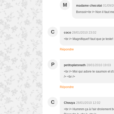
M
madame chocolat
01/09/2
Bonsoir<br /> Non il faut me
C
coco
28/01/2010 23:02
<br /> Magnifique!! faut que je teste!
Répondre
P
petitsplatsnath
28/01/2010 19:03
<br /> Moi qui adore le saumon et d'au
/> <br />
Répondre
C
Chouya
28/01/2010 12:02
<br /> Hummm ça à l'air drolement bon