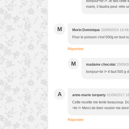
Bonjour<br /> Je fais cette 
marie, il faudra peut -etre 
M
Morin Dominique
20/09/2024 18:46
Pour le poisson c'est 500g en tout 
Répondre
M
madame chocolat
20/09/2
bonjour<br /> Il faut 500 g
A
anne-marie turquety
01/09/2017 1
Cette recette me tente beaucoup. Doi
<br /> Merci de bien vouloir me donn
Répondre