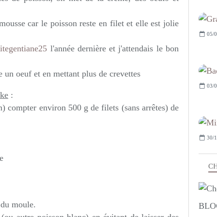
mousse car le poisson reste en filet et elle est jolie
05/0
itegentiane25
l'année dernière et j'attendais le bon
ste un oeuf et en mettant plus de crevettes
03/0
ake
:
) compter environ 500 g de filets (sans arrêtes) de
30/1
e
CH
 du moule.
BLO