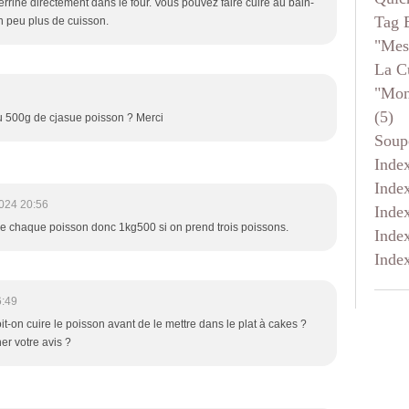
terrine directement dans le four. Vous pouvez faire cuire au bain-
Tag 
un peu plus de cuisson.
"mes
La C
"mon
(5)
ou 500g de cjasue poisson ? Merci
Soup
Inde
Inde
024 20:56
Inde
 de chaque poisson donc 1kg500 si on prend trois poissons.
Inde
Inde
6:49
t-on cuire le poisson avant de le mettre dans le plat à cakes ?
er votre avis ?