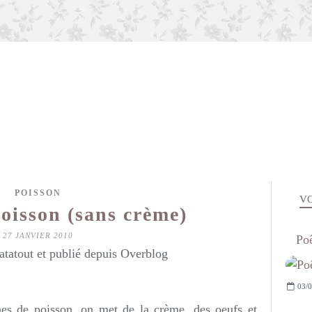
POISSON
VO
poisson (sans crème)
27 JANVIER 2010
Poê
atatout et publié depuis Overblog
03/0
ines de poisson, on met de la crème, des oeufs et