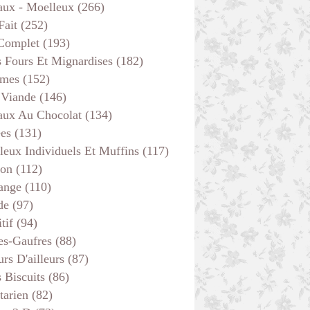
aux - Moelleux
(266)
Fait
(252)
 Complet
(193)
s Fours Et Mignardises
(182)
mes
(152)
 Viande
(146)
aux Au Chocolat
(134)
ées
(131)
leux Individuels Et Muffins
(117)
son
(112)
ange
(110)
de
(97)
tif
(94)
es-Gaufres
(88)
rs D'ailleurs
(87)
s Biscuits
(86)
tarien
(82)