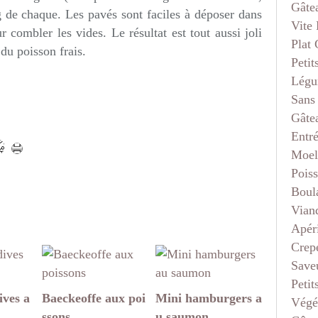
Gâte
 de chaque. Les pavés sont faciles à déposer dans
Vite 
r combler les vides. Le résultat est tout aussi joli
Plat
du poisson frais.
Petit
Légu
Sans
Gâte
Entr
Moel
Pois
Boul
Vian
Apéri
Crep
Saveu
Petit
ives a
Baeckeoffe aux poi
Mini hamburgers a
Végé
ssons
u saumon