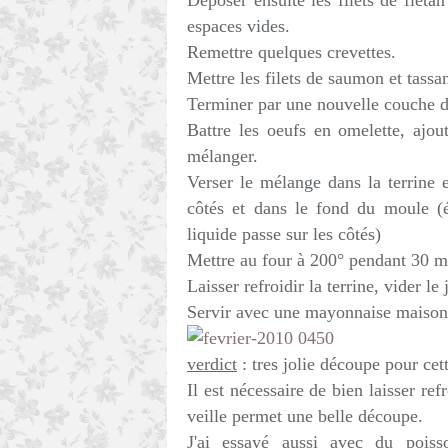
Déposer ensuite les filets de flétan
espaces vides.
Remettre quelques crevettes.
Mettre les filets de saumon et tass
Terminer par une nouvelle couche d
Battre les oeufs en omelette, ajou
mélanger.
Verser le mélange dans la terrine e
côtés et dans le fond du moule (é
liquide passe sur les côtés)
Mettre au four à 200° pendant 30 m
Laisser refroidir la terrine, vider le
Servir avec une mayonnaise maison
verdict
: tres jolie découpe pour cet
Il est nécessaire de bien laisser ref
veille permet une belle découpe.
J'ai essayé aussi avec du poiss