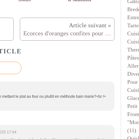
Gâte
Bred
Entr
Tarte
Ecorces d'oranges confites pour des orangettes
Cuis
Cuis
Ther
TICLE
Pâtes
Aller
Dive
Pour
Cuis
en mettant le plat au four ou plutôt en méthode bain marie?<br />
Glace
Petit
From
"mon
(11)
025 17:44
Quic