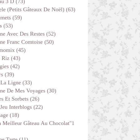
au 3 D
(73)
ele (petits Gâteaux De Noël)
(63)
emets
(59)
s
(53)
ine Avec Des Restes
(52)
ine Franc Comtoise
(50)
momix
(45)
 Riz
(43)
gies
(42)
rs
(39)
 La Ligne
(33)
ine De Mes Voyages
(30)
s Et Sorbets
(26)
 Jeu Interblogs
(22)
age
(18)
 Meilleur Gâteau Au Chocolat"1
he Tarte
(11)