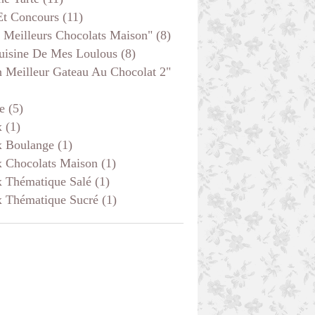
Et Concours
(11)
 Meilleurs Chocolats Maison"
(8)
uisine De Mes Loulous
(8)
 Meilleur Gateau Au Chocolat 2"
e
(5)
x
(1)
x Boulange
(1)
x Chocolats Maison
(1)
x Thématique Salé
(1)
x Thématique Sucré
(1)