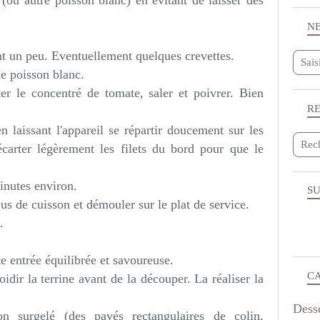
 (ou autre poisson blanc) en évitant de laisser des
N
ant un peu. Eventuellement quelques crevettes.
e poisson blanc.
ter le concentré de tomate, saler et poivrer. Bien
R
n laissant l'appareil se répartir doucement sur les
carter légèrement les filets du bord pour que le
inutes environ.
SU
 jus de cuisson et démouler sur le plat de service.
.
te entrée équilibrée et savoureuse.
C
roidir la terrine avant de la découper. La réaliser la
Dess
on surgelé (des pavés rectangulaires de colin,