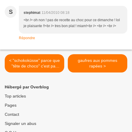
S
stephimat
11/04/2010 08:18
<br /> oh non ! pas de recette au choc pour ce dimanche ! lol
je plaisante !!<br /> tres bon plat ! miam!<br /> <br /> <br />
Répondre
< "schokoküsse" parce que
gaufres aux pommes
"tête de choco" c'est pas
rapées >
beau
Hébergé par Overblog
Top articles
Pages
Contact
Signaler un abus