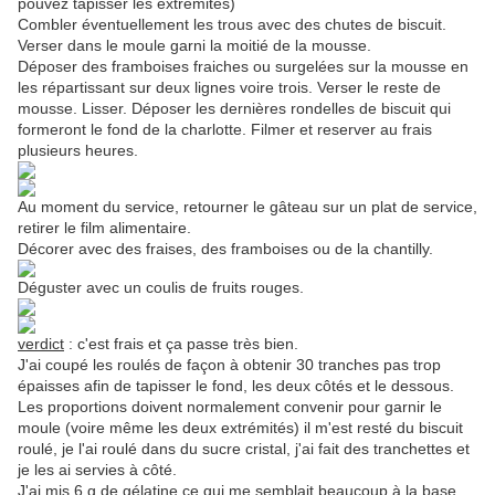
pouvez tapisser les extrémités)
Combler éventuellement les trous avec des chutes de biscuit.
Verser dans le moule garni la moitié de la mousse.
Déposer des framboises fraiches ou surgelées sur la mousse en
les répartissant sur deux lignes voire trois. Verser le reste de
mousse. Lisser. Déposer les dernières rondelles de biscuit qui
formeront le fond de la charlotte. Filmer et reserver au frais
plusieurs heures.
Au moment du service, retourner le gâteau sur un plat de service,
retirer le film alimentaire.
Décorer avec des fraises, des framboises ou de la chantilly.
Déguster avec un coulis de fruits rouges.
verdict
: c'est frais et ça passe très bien.
J'ai coupé les roulés de façon à obtenir 30 tranches pas trop
épaisses afin de tapisser le fond, les deux côtés et le dessous.
Les proportions doivent normalement convenir pour garnir le
moule (voire même les deux extrémités) il m'est resté du biscuit
roulé, je l'ai roulé dans du sucre cristal, j'ai fait des tranchettes et
je les ai servies à côté.
J'ai mis 6 g de gélatine ce qui me semblait beaucoup à la base,