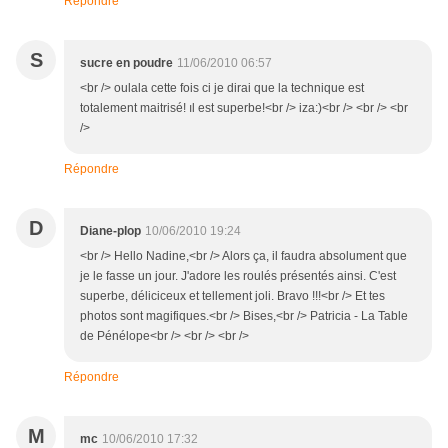
Répondre
S
sucre en poudre
11/06/2010 06:57
<br /> oulala cette fois ci je dirai que la technique est
totalement maitrisé! ıl est superbe!<br /> iza:)<br /> <br /> <br
/>
Répondre
D
Diane-plop
10/06/2010 19:24
<br /> Hello Nadine,<br /> Alors ça, il faudra absolument que
je le fasse un jour. J'adore les roulés présentés ainsi. C'est
superbe, déliciceux et tellement joli. Bravo !!!<br /> Et tes
photos sont magifiques.<br /> Bises,<br /> Patricia - La Table
de Pénélope<br /> <br /> <br />
Répondre
M
mc
10/06/2010 17:32