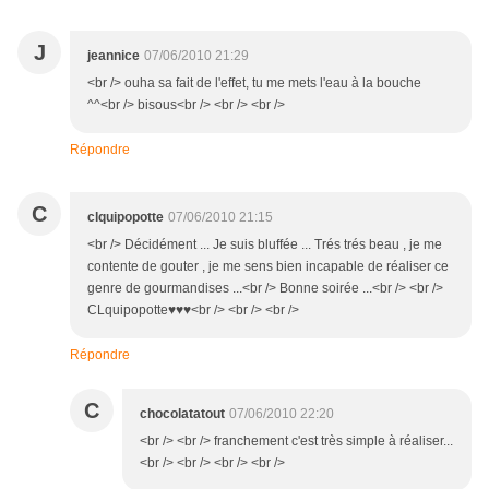
J
jeannice
07/06/2010 21:29
<br /> ouha sa fait de l'effet, tu me mets l'eau à la bouche
^^<br /> bisous<br /> <br /> <br />
Répondre
C
clquipopotte
07/06/2010 21:15
<br /> Décidément ... Je suis bluffée ... Trés trés beau , je me
contente de gouter , je me sens bien incapable de réaliser ce
genre de gourmandises ...<br /> Bonne soirée ...<br /> <br />
CLquipopotte♥♥♥<br /> <br /> <br />
Répondre
C
chocolatatout
07/06/2010 22:20
<br /> <br /> franchement c'est très simple à réaliser...
<br /> <br /> <br /> <br />