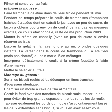
Filmer et conserver au frais.
préparer la mousse
:
Faire tremper la gélatine dans de l'eau froide pendant 10 min.
Pendant ce temps préparer le coulis de framboises (framboises
fraiches écrasées dont on extrait le jus, avec un peu de sucre, de
façon à obtenir 300 g environ de coulis) Je n'ai pas les mesures
exactes, ce coulis était congelé, reste de ma production 2009.
Monter la crème en chantilly (avec un peu de sucre si envie)
réserver au frais
Essorer la gélatine, la faire fondre au micro ondes quelques
instants. La verser dans le coulis de framboise qui a été tiédi
(mais pas chauffé) au bain marie. Bien mélanger.
Incorporer délicatement le coulis à la crème fouettée à l'aide
d'une maryse.
Mettre le saladier au frais.
Montage du gâteau
:
Sortir les biscuit roulés et les découper en fines tranches
d'épaisseur identique.
Chemiser un moule à cake de film alimentaire.
Garnir le fond avec des tranches de biscuit roulé. tasser un peu
pour éviter de trop grands espaces entre les rondelles de roulé.
Tapisser également les bords du moule (j'ai volontairement laissé
les deux extrémites sans biscuit, si vous en avez assez vous