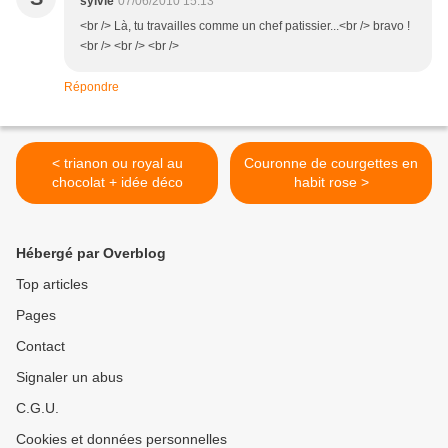
sylvie
07/06/2010 15:13
<br /> Là, tu travailles comme un chef patissier...<br /> bravo !
<br /> <br /> <br />
Répondre
< trianon ou royal au
Couronne de courgettes en
chocolat + idée déco
habit rose >
Hébergé par Overblog
Top articles
Pages
Contact
Signaler un abus
C.G.U.
Cookies et données personnelles