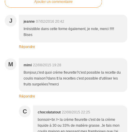
Ajouter un commentaire
J
jeanne
07/02/2016 20:42
Irrésistible dans cette forme également, je note, merci !!!!!
Bises
Répondre
M
mimi
22/08/2015 19:28
Bonjour,c'est quoi crème fleurette?c'est possible la recette du
coulis maison?dans tt la recettes c'est possible d'utiliser les
fruits surgelées?merci
Répondre
C
chocolatatout
22/08/2015 22:25
bonsoir<br /> la crème fleurette c'est de la crème
liquide à 30 ou 33% de matière grasse. Je fais mon
coulis maison en pressant mes framboises que j'ai