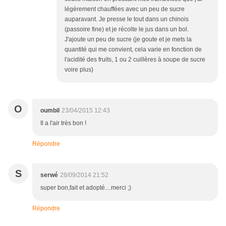
légèrement chauffées avec un peu de sucre
auparavant. Je presse le tout dans un chinois
(passoire fine) et je récolte le jus dans un bol.
J'ajoute un peu de sucre (je goute et je mets la
quantité qui me convient, cela varie en fonction de
l'acidité des fruits, 1 ou 2 cuillères à soupe de sucre
voire plus)
O
oumbil
23/04/2015 12:43
Il a l'air très bon !
Répondre
S
serwé
28/09/2014 21:52
super bon,fait et adopté....merci ;)
Répondre