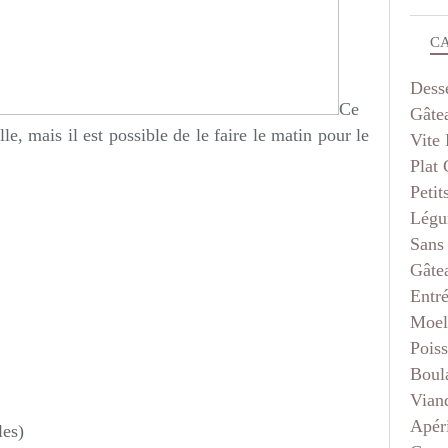
C
Dess
Ce
Gâte
le, mais il est possible de le faire le matin pour le
Vite 
Plat
Petit
Légu
Sans
Gâte
Entr
Moel
Pois
Boul
Vian
Apéri
les)