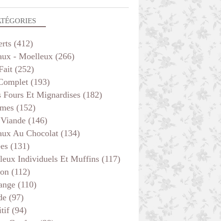
ATÉGORIES
erts
(412)
aux - Moelleux
(266)
Fait
(252)
 Complet
(193)
s Fours Et Mignardises
(182)
mes
(152)
 Viande
(146)
aux Au Chocolat
(134)
ées
(131)
leux Individuels Et Muffins
(117)
son
(112)
ange
(110)
de
(97)
tif
(94)