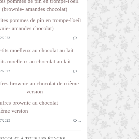
tes pommes de pin en trompe-l'oeil
(brownie- amandes chocolat)
2/2023
…
etits moelleux au chocolat au lait
2/2023
…
fres brownie au chocolat deuxième
version
7/2023
…
OCOLAT À TOUS LES ÉTAGES