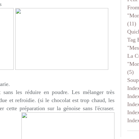
s
From
"mon
(11)
Quic
Tag 
"mes
La C
"mon
(5)
Soup
arie.
Inde
t sans les réduire en poudre. Les mélanger très
Inde
ue et refroidie. (si le chocolat est trop chaud, les
Inde
er cette préparation sur la génoise sans l'écraser.
Inde
Inde