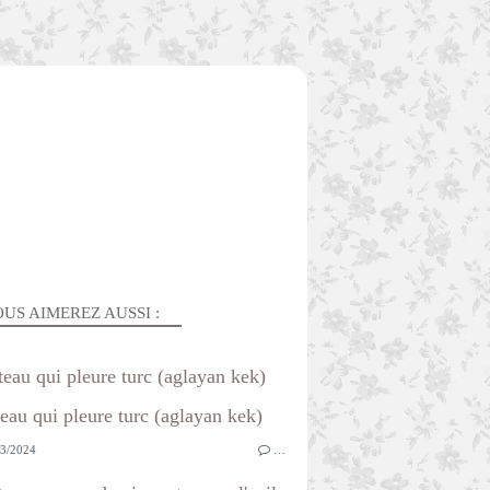
US AIMEREZ AUSSI :
teau qui pleure turc (aglayan kek)
3/2024
…