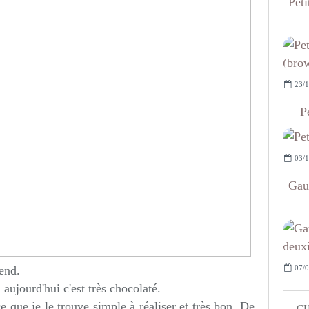
Peti
23/1
P
03/1
Gau
07/0
end.
 aujourd'hui c'est très chocolaté.
e que je le trouve simple à réaliser et très bon. De
CH