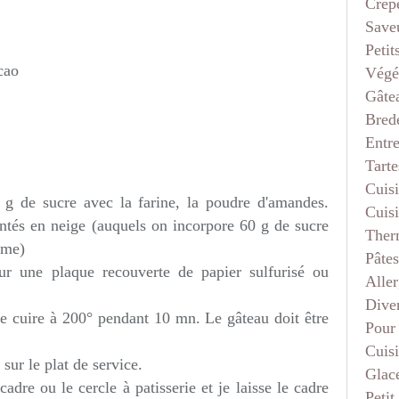
Crep
Saveu
Petit
cao
Végé
Gâte
Bred
Entr
Tarte
Cuis
 g de sucre avec la farine, la poudre d'amandes.
Cuis
ntés en neige (auquels on incorpore 60 g de sucre
Ther
rme)
Pâtes
ur une plaque recouverte de papier sulfurisé ou
Aller
Dive
re cuire à 200° pendant 10 mn. Le gâteau doit être
Pour
Cuis
 sur le plat de service.
Glace
cadre ou le cercle à patisserie et je laisse le cadre
Petit