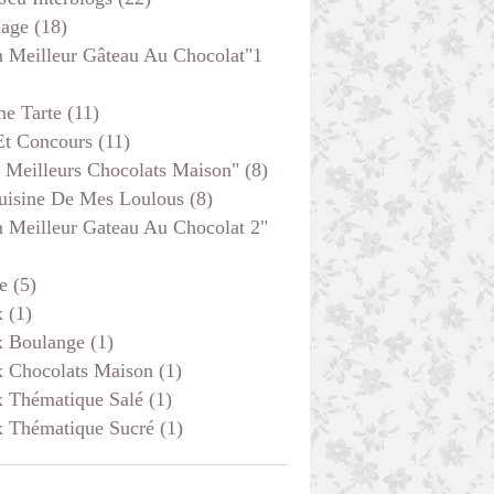
age
(18)
 Meilleur Gâteau Au Chocolat"1
he Tarte
(11)
Et Concours
(11)
 Meilleurs Chocolats Maison"
(8)
uisine De Mes Loulous
(8)
 Meilleur Gateau Au Chocolat 2"
e
(5)
x
(1)
x Boulange
(1)
x Chocolats Maison
(1)
x Thématique Salé
(1)
x Thématique Sucré
(1)