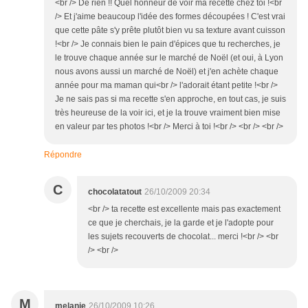
<br /> De rien !! Quel honneur de voir ma recette chez toi !<br
/> Et j'aime beaucoup l'idée des formes découpées ! C'est vrai
que cette pâte s'y prête plutôt bien vu sa texture avant cuisson
!<br /> Je connais bien le pain d'épices que tu recherches, je
le trouve chaque année sur le marché de Noël (et oui, à Lyon
nous avons aussi un marché de Noël) et j'en achète chaque
année pour ma maman qui<br /> l'adorait étant petite !<br />
Je ne sais pas si ma recette s'en approche, en tout cas, je suis
très heureuse de la voir ici, et je la trouve vraiment bien mise
en valeur par tes photos !<br /> Merci à toi !<br /> <br /> <br />
Répondre
C
chocolatatout
26/10/2009 20:34
<br /> ta recette est excellente mais pas exactement
ce que je cherchais, je la garde et je l'adopte pour
les sujets recouverts de chocolat... merci !<br /> <br
/> <br />
M
melanie
26/10/2009 10:26