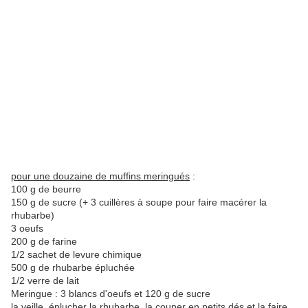
pour une douzaine de muffins meringués
:
100 g de beurre
150 g de sucre (+ 3 cuillères à soupe pour faire macérer la
rhubarbe)
3 oeufs
200 g de farine
1/2 sachet de levure chimique
500 g de rhubarbe épluchée
1/2 verre de lait
Meringue : 3 blancs d'oeufs et 120 g de sucre
la veille, éplucher la rhubarbe, la couper en petits dés et la faire