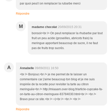
par quoi peut t on remplacer la rubarbe merci
Répondre
M
madame chocolat
20/09/2015 20:31
bonsoir<br /> On peut remplacer la rhubarbe par tout
fruit un peu acide (groseilles, abricots frais) la
meringue apportant beaucoup de sucre, il ne faut
pas de fruits trop sucrés.
A
Annabelle
09/09/2011 16:50
<br /> Bonjour,<br /> je me permet de te laisser un
commentaire car j'aime beaucoup ton blog et je me suis
inspirée de ta recette pour revisiter la tarte au citron
meringuée<br /> http://miaaam.over-blog.fr/article-cupcake-fa-
on-tarte-au-citron-meringuee-83784030.html<br /> <br />
Bravo pour ce site.<br /> =)<br /> <br /> <br />
Répondre