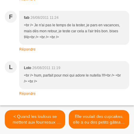
F
fab
26/08/2011 11:24
<br /> Je n'ai pas le temps de la tester, je pars en vacances,
mais dès mon retour, je teste car cela a l'air très bon. bises
fAb<br /> <br /> <br />
Répondre
L
Lolo
26/08/2011 11:19
<br /> hum, parfait pour moi qui adore le nutella !!!!<br /> <br
/> <br />
Répondre
< Quand les loulous se
Elle voulait des cupcakes,
mettent aux fourneaux :
elle a eu des petits gâteaux
miss chocolat vs chocolator
aux mûres >
junior pour le meilleur