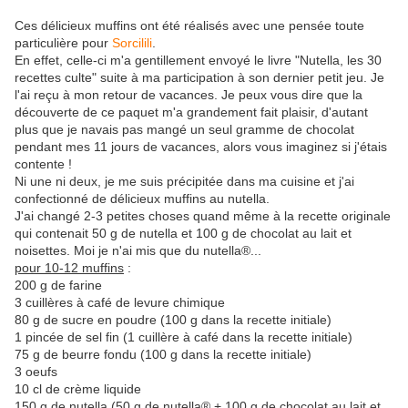
Ces délicieux muffins ont été réalisés avec une pensée toute
particulière pour
Sorcilili
.
En effet, celle-ci m'a gentillement envoyé le livre "Nutella, les 30
recettes culte" suite à ma participation à son dernier petit jeu. Je
l'ai reçu à mon retour de vacances. Je peux vous dire que la
découverte de ce paquet m'a grandement fait plaisir, d'autant
plus que je navais pas mangé un seul gramme de chocolat
pendant mes 11 jours de vacances, alors vous imaginez si j'étais
contente !
Ni une ni deux, je me suis précipitée dans ma cuisine et j'ai
confectionné de délicieux muffins au nutella.
J'ai changé 2-3 petites choses quand même à la recette originale
qui contenait 50 g de nutella et 100 g de chocolat au lait et
noisettes. Moi je n'ai mis que du nutella®...
pour 10-12 muffins
:
200 g de farine
3 cuillères à café de levure chimique
80 g de sucre en poudre (100 g dans la recette initiale)
1 pincée de sel fin (1 cuillère à café dans la recette initiale)
75 g de beurre fondu (100 g dans la recette initiale)
3 oeufs
10 cl de crème liquide
150 g de nutella (50 g de nutella® + 100 g de chocolat au lait et