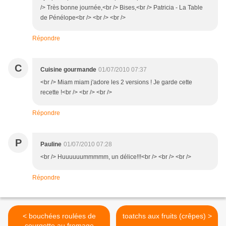
/> Très bonne journée,<br /> Bises,<br /> Patricia - La Table
de Pénélope<br /> <br /> <br />
Répondre
C
Cuisine gourmande
01/07/2010 07:37
<br /> Miam miam j'adore les 2 versions ! Je garde cette
recette !<br /> <br /> <br />
Répondre
P
Pauline
01/07/2010 07:28
<br /> Huuuuuummmmm, un délice!!!<br /> <br /> <br />
Répondre
< bouchées roulées de
toatchs aux fruits (crêpes) >
courgette au fromage