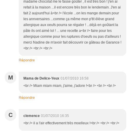
madame chocolat me le fasse goûter , il est très bon ! j'en ai
refait à la maison ...il est encore très bon le lendemain. J'en ai
fait 2 aujourd'hui à<br /> l'école ...on les mange demain pour
les annversaires ...comme ça même mon p'tit élève grand
allergique aux oeufs pourra se régaler ! ...déjà en goûtant la
pâte ils ont aimé lol ! ... une recette a<br /> faire pour les
allergique comme pour les ruptures d'oeufs ou pas d'ailleurs !
merci Nadine de m'avoir fait découvrir ce gâteau de Garance !
<br /> <br /> <br />
Répondre
M
Mama de Delice-Yeux
01/07/2010 16:58
<br /> Miam miam miam, j'aime, j'adore !<br /> <br /> <br />
Répondre
C
clemence
01/07/2010 16:35
<br /> il a l'air effectivement très moelleux !<br /> <br /> <br />