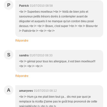
P
Patrick
01/07/2010 08:58
<br /> Superbes moelleux !<br /> Voilà de bien jolis et
savoureux petits trésors dorés à contempler avant de
déguster et auquels il ne manque qu'un cordon bleu posé
dessus.<br /> <br /> Bravo, c'est super !<br /> <br /> Bisou<br
/> Patrick<br /> <br /> <br />
Répondre
S
sandra
01/07/2010 08:33
<br /> génial pour tous les allergique, il est bien moelleux!!!
<br /> <br /> <br />
Répondre
A
amaryves
01/07/2010 08:12
<br /> Hum ça me plait bien tout ça... dis moi par quoi je
remplace la ricotta (j'aime pas le goût trop prononcé de cette
spécialité)<br /> <br /> <br />