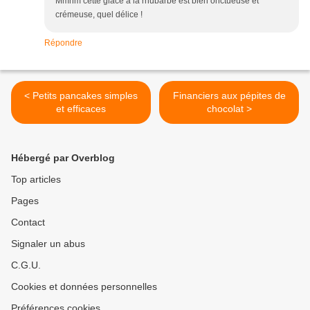
Mmhm cette glace a la rhubarbe est bien onctueuse et
crémeuse, quel délice !
Répondre
< Petits pancakes simples
Financiers aux pépites de
et efficaces
chocolat >
Hébergé par Overblog
Top articles
Pages
Contact
Signaler un abus
C.G.U.
Cookies et données personnelles
Préférences cookies