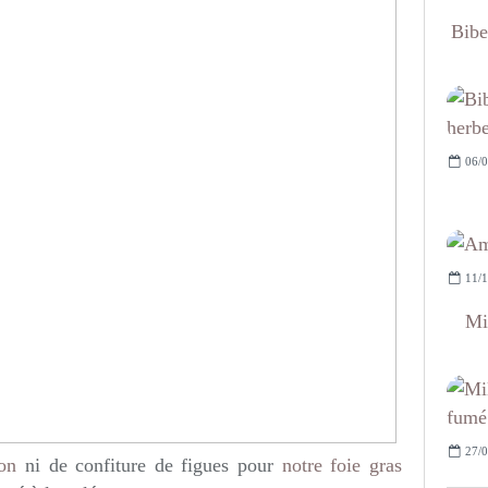
Bibe
06/0
11/1
Mi
27/0
non
ni de confiture de figues pour
notre foie gras