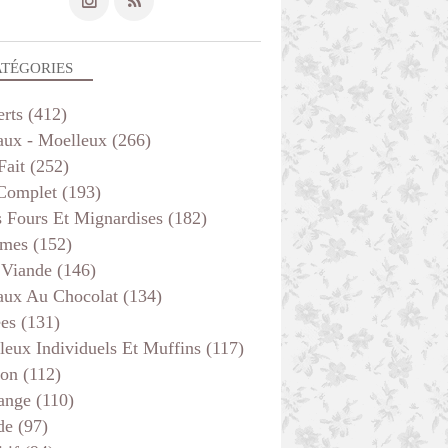
ATÉGORIES
erts
(412)
aux - Moelleux
(266)
Fait
(252)
 Complet
(193)
s Fours Et Mignardises
(182)
mes
(152)
 Viande
(146)
aux Au Chocolat
(134)
ées
(131)
leux Individuels Et Muffins
(117)
son
(112)
ange
(110)
de
(97)