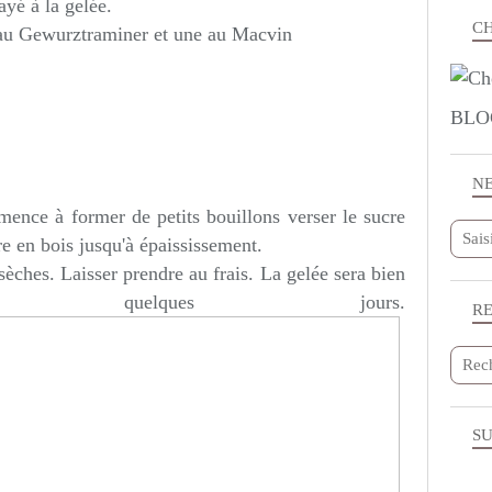
ayé à la gelée.
CH
e au Gewurztraminer et une au Macvin
BLO
N
mmence à former de petits bouillons verser le sucre
e en bois jusqu'à épaississement.
sèches. Laisser prendre au frais. La gelée sera bien
 quelques jours.
R
SU