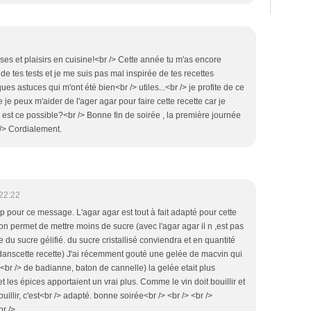
s et plaisirs en cuisine!<br /> Cette année tu m'as encore
, de tes tests et je me suis pas mal inspirée de tes recettes
es astuces qui m'ont été bien<br /> utiles...<br /> je profite de ce
 je peux m'aider de l'ager agar pour faire cette recette car je
 est ce possible?<br /> Bonne fin de soirée , la première journée
r /> Cordialement.
22:22
p pour ce message. L'agar agar est tout à fait adapté pour cette
tion permet de mettre moins de sucre (avec l'agar agar il n ,est pas
du sucre gélifié. du sucre cristallisé conviendra et en quantité
 danscette recette) J'ai récemment gouté une gelée de macvin qui
e<br /> de badianne, baton de cannelle) la gelée etait plus
 les épices apportaient un vrai plus. Comme le vin doit bouillir et
uillir, c'est<br /> adapté. bonne soirée<br /> <br /> <br />
br />