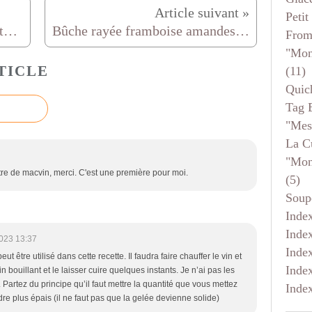
Petit
Moelleux aux noisettes et pépites de chocolat, plus moelleux c'est pas possible !
Bûche rayée framboise amandes et crème brulée
From
"mon
TICLE
(11)
Quic
Tag 
"mes
La C
"mon
itre de macvin, merci. C'est une première pour moi.
(5)
Soup
Inde
Inde
023 13:37
Inde
ut être utilisé dans cette recette. Il faudra faire chauffer le vin et
Inde
n bouillant et le laisser cuire quelques instants. Je n’ai pas les
. Partez du principe qu’il faut mettre la quantité que vous mettez
Inde
dre plus épais (il ne faut pas que la gelée devienne solide)