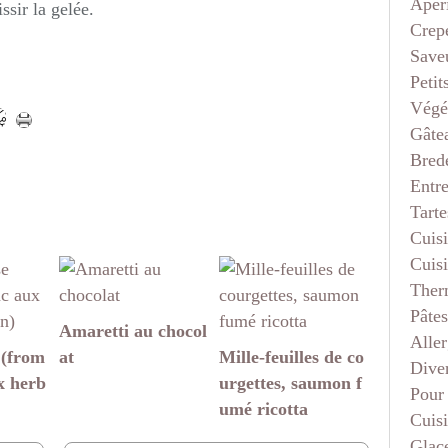
Apéri
ssir la gelée.
Crep
Saveu
Petit
Végé
Gâte
Bred
Entr
Tarte
Cuis
Cuis
Ther
Pâtes
Amaretti au chocol
Aller
 (from
at
Mille-feuilles de co
Dive
x herb
urgettes, saumon f
Pour
umé ricotta
Cuis
Glace