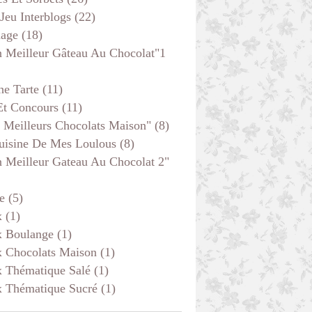
 Jeu Interblogs
(22)
age
(18)
 Meilleur Gâteau Au Chocolat"1
he Tarte
(11)
Et Concours
(11)
 Meilleurs Chocolats Maison"
(8)
uisine De Mes Loulous
(8)
 Meilleur Gateau Au Chocolat 2"
e
(5)
x
(1)
x Boulange
(1)
x Chocolats Maison
(1)
x Thématique Salé
(1)
x Thématique Sucré
(1)