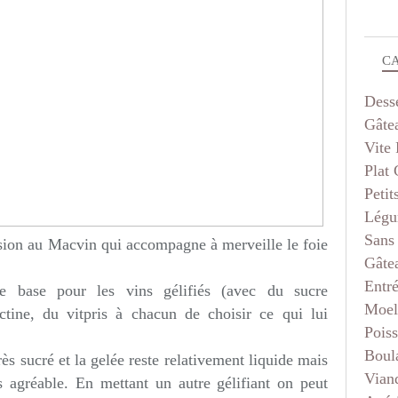
C
Dess
Gâte
Vite 
Plat
Petit
Légu
Sans
rsion au Macvin qui accompagne à merveille le foie
Gâte
Entr
de base pour les vins gélifiés (avec du sucre
Moel
ectine, du vitpris à chacun de choisir ce qui lui
Pois
Boul
rès sucré et la gelée reste relativement liquide mais
Vian
 agréable. En mettant un autre gélifiant on peut