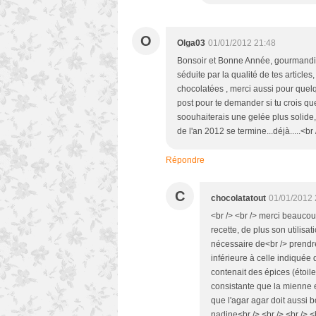
O
Olga03
01/01/2012 21:48
Bonsoir et Bonne Année, gourmandise
séduite par la qualité de tes articles
chocolatées , merci aussi pour quelqu
post pour te demander si tu crois que
soouhaiterais une gelée plus solide,
de l'an 2012 se termine...déjà.....<b
Répondre
C
chocolatatout
01/01/2012 
<br /> <br /> merci beaucou
recette, de plus son utilisa
nécessaire de<br /> prendre 
inférieure à celle indiquée
contenait des épices (étoil
consistante que la mienne et
que l'agar agar doit aussi bo
nadine<br /> <br /> <br /> <