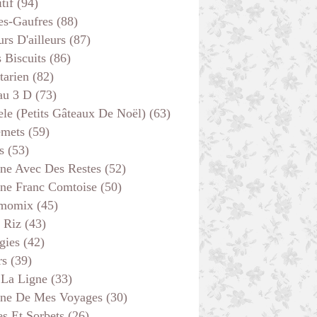
tif
(94)
es-Gaufres
(88)
rs D'ailleurs
(87)
s Biscuits
(86)
tarien
(82)
au 3 D
(73)
ele (petits Gâteaux De Noël)
(63)
emets
(59)
s
(53)
ine Avec Des Restes
(52)
ine Franc Comtoise
(50)
momix
(45)
 Riz
(43)
gies
(42)
rs
(39)
 La Ligne
(33)
ine De Mes Voyages
(30)
s Et Sorbets
(26)