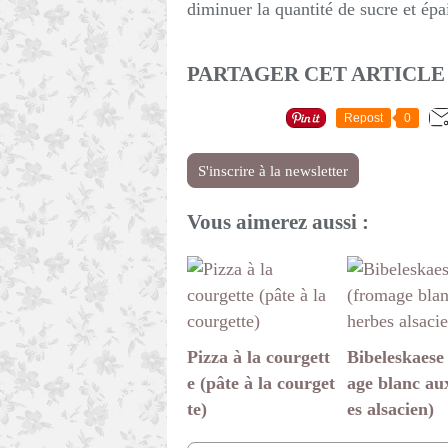
diminuer la quantité de sucre et épai
PARTAGER CET ARTICLE
Repost
0
S'inscrire à la newsletter
Vous aimerez aussi :
Pizza à la courgett
Bibeleskaese
e (pâte à la courget
age blanc au
te)
es alsacien)