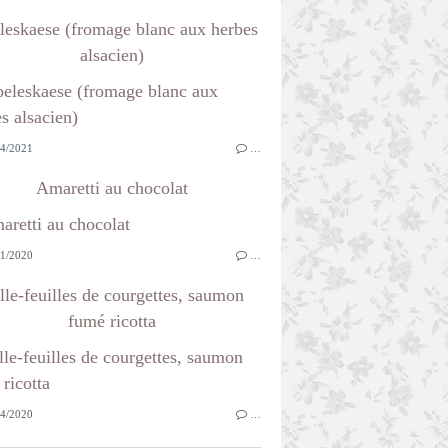
leskaese (fromage blanc aux herbes
alsacien)
4/2021
…
Amaretti au chocolat
1/2020
…
lle-feuilles de courgettes, saumon
fumé ricotta
4/2020
…