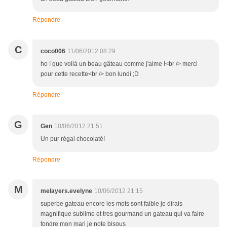
Répondre
C
coco006
11/06/2012 08:29
ho ! que voilà un beau gâteau comme j'aime !<br /> merci
pour cette recette<br /> bon lundi ;D
Répondre
G
Gen
10/06/2012 21:51
Un pur régal chocolaté!
Répondre
M
melayers.evelyne
10/06/2012 21:15
superbe gateau encore les mots sont faible je dirais
magnifique sublime et tres gourmand un gateau qui va faire
fondre mon mari je note bisous