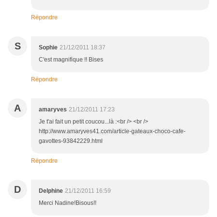
Répondre
S
Sophie
21/12/2011 18:37
C'est magnifique !! Bises
Répondre
A
amaryves
21/12/2011 17:23
Je t'ai fait un petit coucou...là :<br /> <br />
http://www.amaryves41.com/article-gateaux-choco-cafe-
gavottes-93842229.html
Répondre
D
Delphine
21/12/2011 16:59
Merci Nadine!Bisous!!