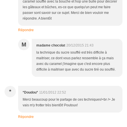
caramel soufflé avec la bouche et hop une bulle pour décorer
les gâteaux et bûches, es-ce que quelqu'un peut me faire
passer sont savoir sur ce sujet. Merci de bien vouloir me
répondre. A bientôt
Répondre
M
madame chocolat
20/12/2015 21:43
la technique du sucre soufflé est très difficile à
maitriser, ce dont vous parlez ressemble à ça mais
avec du caramel j'imagine que c'est encore plus
difficile à maitriser que avec du sucre tiré ou soufflé.
*
*Doudou*
11/01/2012 22:52
Merci beaucoup pour le partage de ces techniques!<br /> Je
vais m'y frotter très bientôt! Poutoux!
Répondre