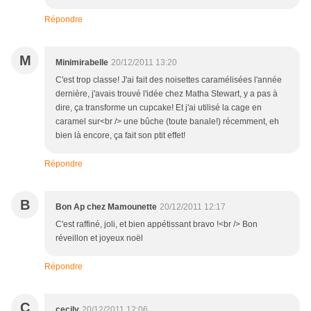
Répondre
M
Minimirabelle
20/12/2011 13:20
C'est trop classe! J'ai fait des noisettes caramélisées l'année
dernière, j'avais trouvé l'idée chez Matha Stewart, y a pas à
dire, ça transforme un cupcake! Et j'ai utilisé la cage en
caramel sur<br /> une bûche (toute banale!) récemment, eh
bien là encore, ça fait son ptit effet!
Répondre
B
Bon Ap chez Mamounette
20/12/2011 12:17
C'est raffiné, joli, et bien appétissant bravo !<br /> Bon
réveillon et joyeux noël
Répondre
C
cecily
20/12/2011 12:06