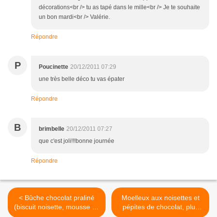
décorations<br /> tu as tapé dans le mille<br /> Je te souhaite
un bon mardi<br /> Valérie.
Répondre
P
Poucinette
20/12/2011 07:29
une très belle déco tu vas épater
Répondre
B
brimbelle
20/12/2011 07:27
que c'est joli!!!bonne journée
Répondre
< Bûche chocolat praliné
Moelleux aux noisettes et
(biscuit noisette, mousse au
pépites de chocolat, plus
chocolat et croustillant
moelleux c'est pas possible