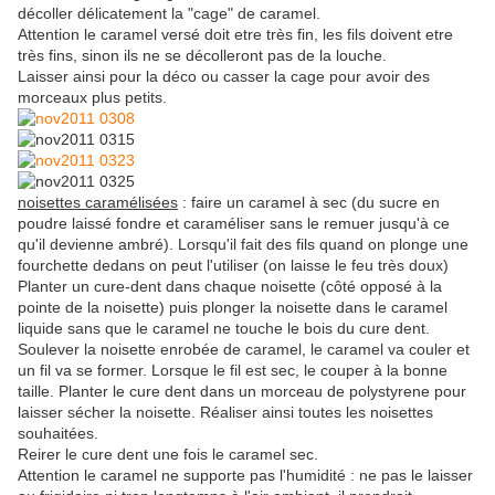
décoller délicatement la "cage" de caramel.
Attention le caramel versé doit etre très fin, les fils doivent etre
très fins, sinon ils ne se décolleront pas de la louche.
Laisser ainsi pour la déco ou casser la cage pour avoir des
morceaux plus petits.
noisettes caramélisées
: faire un caramel à sec (du sucre en
poudre laissé fondre et caraméliser sans le remuer jusqu'à ce
qu'il devienne ambré). Lorsqu'il fait des fils quand on plonge une
fourchette dedans on peut l'utiliser (on laisse le feu très doux)
Planter un cure-dent dans chaque noisette (côté opposé à la
pointe de la noisette) puis plonger la noisette dans le caramel
liquide sans que le caramel ne touche le bois du cure dent.
Soulever la noisette enrobée de caramel, le caramel va couler et
un fil va se former. Lorsque le fil est sec, le couper à la bonne
taille. Planter le cure dent dans un morceau de polystyrene pour
laisser sécher la noisette. Réaliser ainsi toutes les noisettes
souhaitées.
Reirer le cure dent une fois le caramel sec.
Attention le caramel ne supporte pas l'humidité : ne pas le laisser