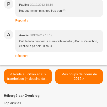
P
Pauline
30/12/2012 18:19
Huuuuummmmmm, trop trop bon ^^
Répondre
A
Amalia
30/12/2012 18:17
Ouh la la la oui c'est la ruine cette recette ;) Bon si c'était bon,
c'est déja ça hein! Bisous
Répondre
< Roulé au citron et aux
Mes coups de coeur de
framboises (+ dessins dans
2012 >
la pâte)
Hébergé par Overblog
Top articles