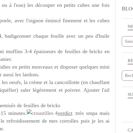
ou à l'eau) les découper en petits cubes une fois
BLO
 poele, avec l'oignon émincé finement et les cubes
N
4, badigeonner chaque feuille avec un peu d'huile
i muffins 3-4 épaisseurs de feuilles de bricks en
anier.
R
idies en petits morceaux et disposer quelques mini
 aussi les lardons.
les oeufs, la crème et la cancoillotte (en chauffant
quéfier) saler légèrement et poivrer. Ajouter l'ail
SU
emisés de feuilles de bricks
-15 minutes.
verdict
:très smpa mais
 le refroidissement de mes corrolles puis je les ai
r.
C