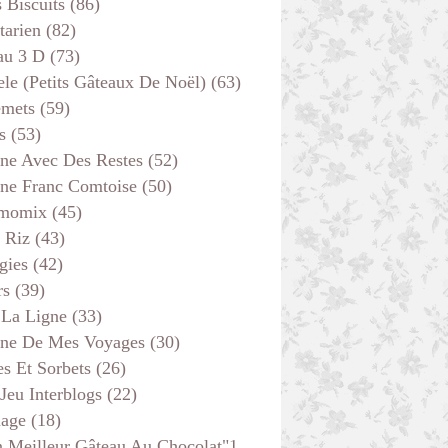
s Biscuits
(86)
tarien
(82)
au 3 D
(73)
ele (petits Gâteaux De Noël)
(63)
emets
(59)
s
(53)
ine Avec Des Restes
(52)
ine Franc Comtoise
(50)
momix
(45)
 Riz
(43)
gies
(42)
rs
(39)
 La Ligne
(33)
ine De Mes Voyages
(30)
s Et Sorbets
(26)
 Jeu Interblogs
(22)
age
(18)
 Meilleur Gâteau Au Chocolat"1