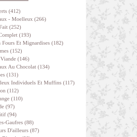
erts
(412)
aux - Moelleux
(266)
Fait
(252)
 Complet
(193)
s Fours Et Mignardises
(182)
mes
(152)
 Viande
(146)
aux Au Chocolat
(134)
ées
(131)
leux Individuels Et Muffins
(117)
son
(112)
ange
(110)
de
(97)
tif
(94)
es-Gaufres
(88)
rs D'ailleurs
(87)