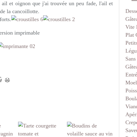
 ail et oignon que j'ai trouvée un peu fade, l'ail et
Dess
de la cancoillotte.
Gâte
forts.
Vite 
rsion imprimable
Plat
Petit
Légu
Sans
Gâte
Entr
Moel
Pois
Boul
Vian
Apéri
Crep
Saveu