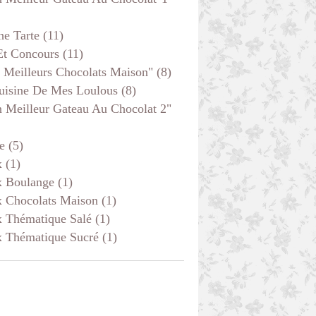
he Tarte
(11)
Et Concours
(11)
 Meilleurs Chocolats Maison"
(8)
uisine De Mes Loulous
(8)
 Meilleur Gateau Au Chocolat 2"
e
(5)
x
(1)
x Boulange
(1)
x Chocolats Maison
(1)
x Thématique Salé
(1)
x Thématique Sucré
(1)