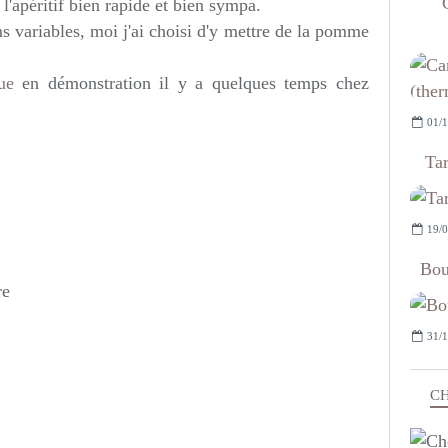
l'apéritif bien rapide et bien sympa.
s variables, moi j'ai choisi d'y mettre de la pomme
ue
en démonstration il y a quelques temps chez
01/1
Tar
19/0
Bou
re
31/1
CH