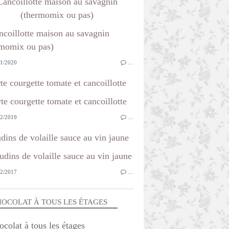
Cancoillotte maison au savagnin
(thermomix ou pas)
1/2020
…
te courgette tomate et cancoillotte
2/2019
…
dins de volaille sauce au vin jaune
2/2017
…
OCOLAT À TOUS LES ÉTAGES