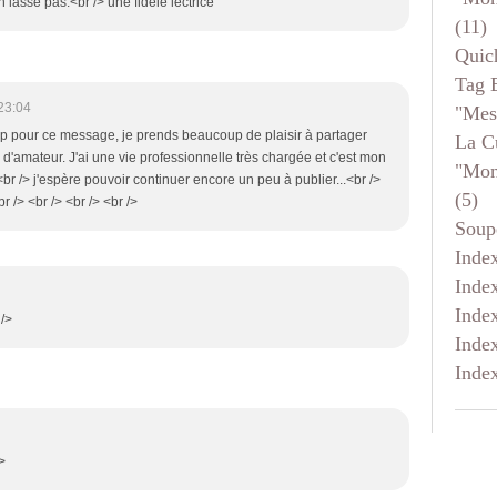
 lasse pas.<br /> une fidèle lectrice
(11)
Quic
Tag 
23:04
"mes
up pour ce message, je prends beaucoup de plaisir à partager
La C
d'amateur. J'ai une vie professionnelle très chargée et c'est mon
"mon
<br /> j'espère pouvoir continuer encore un peu à publier...<br />
(5)
r /> <br /> <br /> <br />
Soup
Inde
Inde
Inde
 />
Inde
Inde
>