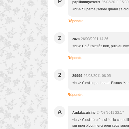
P
papillonmyosotis
26/03/2011 15:30
<br /> Superbe j'adore quand ça crou
Répondre
Z
zaza
26/03/2011 14:26
<br /> Ca à l'ait très bon, puis au ni
Répondre
2
29999
26/03/2011 08:05
<br /> C'est super beau ! Bisous !<br 
Répondre
A
Audalacuisine
24/03/2011 22:17
<br /> C'est très réussi ! et la concoi
sur mon blog, merci pour cette super 