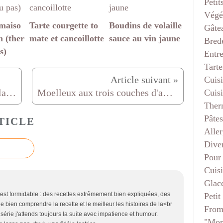
Petit
Végé
 maiso
Tarte courgette to
Boudins de volaille
Gâte
n (ther
mate et cancoillotte
sauce au vin jaune
Bred
s)
Entr
Tarte
Cuis
Petites brioches fourrées nutella (parait que ça ressemble aux pitchs)
Moelleux aux trois couches d'amande coeur de framboise (un délice !)
Cuis
Ther
Pâtes
TICLE
Aller
Dive
Pour
Cuis
Glace
st formidable : des recettes extrêmement bien expliquées, des
Petit
 bien comprendre la recette et le meilleur les histoires de la<br
From
série j'attends toujours la suite avec impatience et humour.
"mon