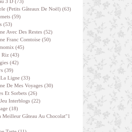
au 3 D
(73)
ele (petits Gâteaux De Noël)
(63)
emets
(59)
s
(53)
ine Avec Des Restes
(52)
ine Franc Comtoise
(50)
momix
(45)
 Riz
(43)
gies
(42)
rs
(39)
 La Ligne
(33)
ine De Mes Voyages
(30)
s Et Sorbets
(26)
 Jeu Interblogs
(22)
age
(18)
 Meilleur Gâteau Au Chocolat"1
he Tarte
(11)