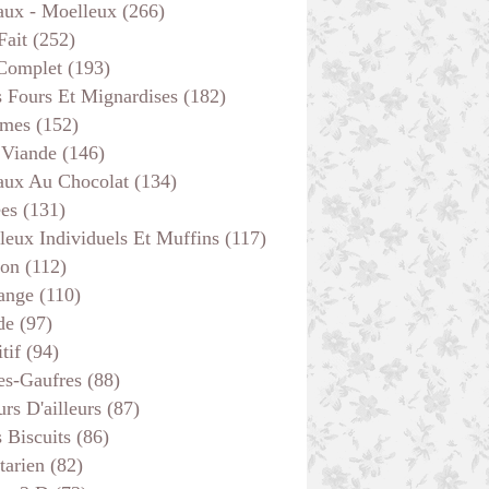
aux - Moelleux
(266)
Fait
(252)
 Complet
(193)
s Fours Et Mignardises
(182)
mes
(152)
 Viande
(146)
aux Au Chocolat
(134)
ées
(131)
leux Individuels Et Muffins
(117)
son
(112)
ange
(110)
de
(97)
tif
(94)
es-Gaufres
(88)
rs D'ailleurs
(87)
s Biscuits
(86)
tarien
(82)