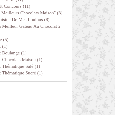
Et Concours
(11)
 Meilleurs Chocolats Maison"
(8)
uisine De Mes Loulous
(8)
 Meilleur Gateau Au Chocolat 2"
e
(5)
x
(1)
x Boulange
(1)
x Chocolats Maison
(1)
x Thématique Salé
(1)
x Thématique Sucré
(1)