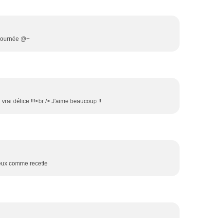
e journée @+
rai délice !!!<br /> J'aime beaucoup !!
ieux comme recette