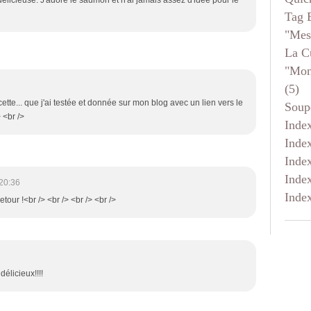
 delicieuse. J'adore le saumon et n'ai jamais assez d'idee pour le
Tag 
"mes
La C
"mon
(5)
cette... que j'ai testée et donnée sur mon blog avec un lien vers le
Soup
 <br />
Inde
Inde
Inde
Inde
20:36
Inde
etour !<br /> <br /> <br /> <br />
licieux!!!!