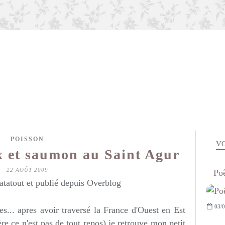
POISSON
VO
x et saumon au Saint Agur
22 AOÛT 2009
Poê
atatout et publié depuis Overblog
03/0
es... apres avoir traversé la France d'Ouest en Est
ère ce n'est pas de tout repos) je retrouve mon petit