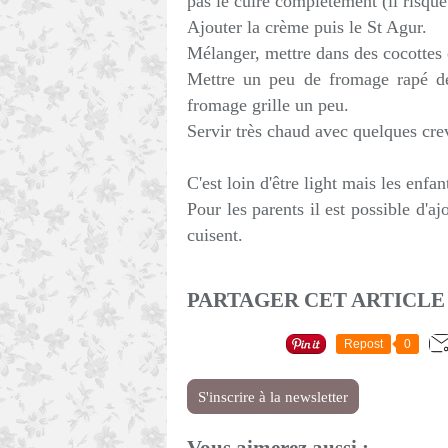
pas le cuire completement (il risque
Ajouter la crème puis le St Agur.
Mélanger, mettre dans des cocottes
Mettre un peu de fromage rapé de
fromage grille un peu.
Servir très chaud avec quelques cre
C'est loin d'être light mais les enf
Pour les parents il est possible d'a
cuisent.
PARTAGER CET ARTICLE
Repost
0
S'inscrire à la newsletter