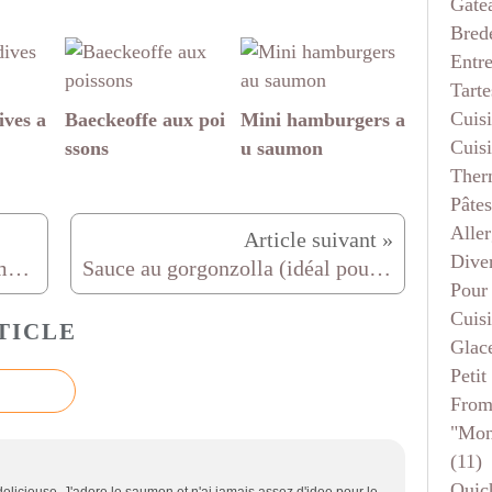
Gâte
Bred
Entr
Tarte
Cuis
ives a
Baeckeoffe aux poi
Mini hamburgers a
Cuis
ssons
u saumon
Ther
Pâtes
Aller
Dive
Brochettes de courgettes et tomates, coulis de chèvre chaud
Sauce au gorgonzolla (idéal pour accompagner une viande au barbecue)
Pour
Cuis
TICLE
Glace
Petit
From
"mon
(11)
Quic