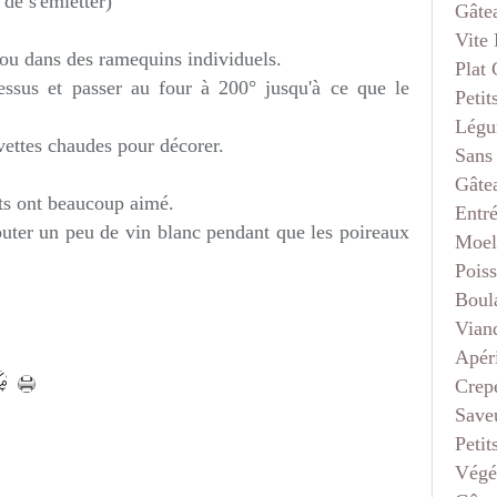
 de s'émietter)
Gâte
Vite 
 ou dans des ramequins individuels.
Plat
ssus et passer au four à 200° jusqu'à ce que le
Petit
Légu
vettes chaudes pour décorer.
Sans
Gâte
ants ont beaucoup aimé.
Entr
jouter un peu de vin blanc pendant que les poireaux
Moel
Pois
Boul
Vian
Apéri
Crep
Saveu
Petit
Végé