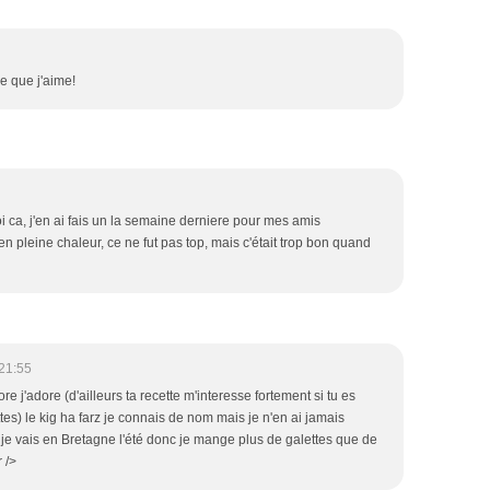
ce que j'aime!
 ca, j'en ai fais un la semaine derniere pour mes amis
en pleine chaleur, ce ne fut pas top, mais c'était trop bon quand
21:55
re j'adore (d'ailleurs ta recette m'interesse fortement si tu es
tes) le kig ha farz je connais de nom mais je n'en ai jamais
> je vais en Bretagne l'été donc je mange plus de galettes que de
r />