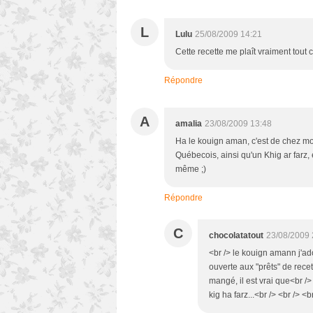
L
Lulu
25/08/2009 14:21
Cette recette me plaît vraiment tout 
Répondre
A
amalia
23/08/2009 13:48
Ha le kouign aman, c'est de chez moi
Québecois, ainsi qu'un Khig ar farz, 
même ;)
Répondre
C
chocolatatout
23/08/2009 
<br /> le kouign amann j'ado
ouverte aux "prêts" de recet
mangé, il est vrai que<br /
kig ha farz...<br /> <br /> <b