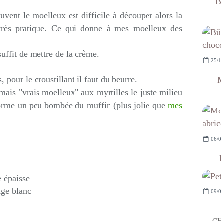
B
uvent le moelleux est difficile à découper alors la
t très pratique. Ce qui donne à mes moelleux des
uffit de mettre de la crème.
25/1
, pour le croustillant il faut du beurre.
M
mais "vrais moelleux" aux myrtilles le juste milieu
 forme un peu bombée du muffin (plus jolie que
mes
06/0
e épaisse
age blanc
09/0
CH