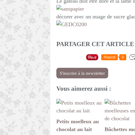
Le gâteau doit être doré et la lame d
décorer avec un nuage de sucre gla
PARTAGER CET ARTICLE
Repost
0
S'inscrire à la newsletter
Vous aimerez aussi :
Petits moelleux au
chocolat au lait
Bûchettes mo