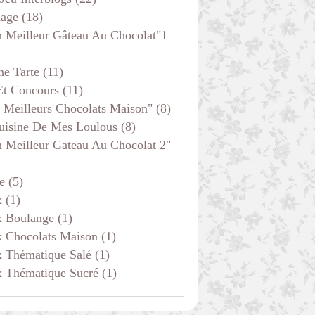
age
(18)
 Meilleur Gâteau Au Chocolat"1
he Tarte
(11)
Et Concours
(11)
 Meilleurs Chocolats Maison"
(8)
uisine De Mes Loulous
(8)
 Meilleur Gateau Au Chocolat 2"
e
(5)
x
(1)
x Boulange
(1)
x Chocolats Maison
(1)
x Thématique Salé
(1)
x Thématique Sucré
(1)