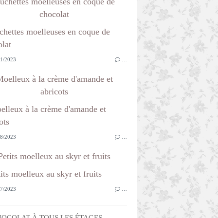
ûchettes moelleuses en coque de
chocolat
1/2023
…
oelleux à la crème d'amande et
abricots
8/2023
…
Petits moelleux au skyr et fruits
7/2023
…
OCOLAT À TOUS LES ÉTAGES