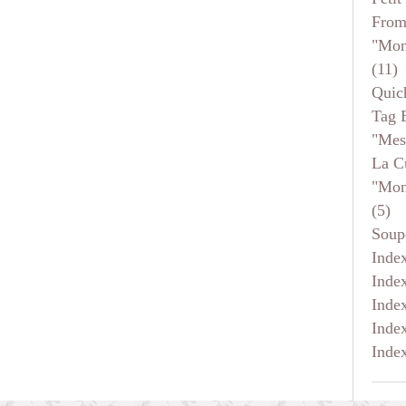
From
"mon
(11)
Quic
Tag 
"mes
La C
"mon
(5)
Soup
Inde
Inde
Inde
Inde
Inde