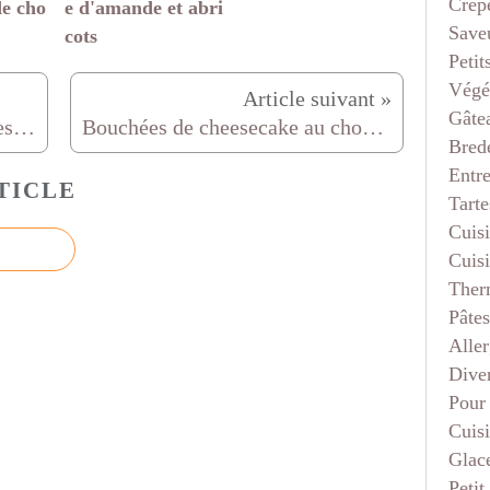
Crep
de cho
e d'amande et abri
Saveu
cots
Petit
Végé
Gâte
Gratin de courgettes comme des lasagnes
Bouchées de cheesecake au chocolat, caramel beurre salé
Bred
Entr
TICLE
Tarte
Cuis
Cuis
Ther
Pâtes
Aller
Dive
Pour
Cuis
Glace
Petit