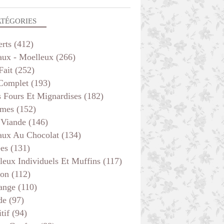
ATÉGORIES
erts
(412)
aux - Moelleux
(266)
Fait
(252)
 Complet
(193)
s Fours Et Mignardises
(182)
mes
(152)
 Viande
(146)
aux Au Chocolat
(134)
ées
(131)
leux Individuels Et Muffins
(117)
son
(112)
ange
(110)
de
(97)
tif
(94)