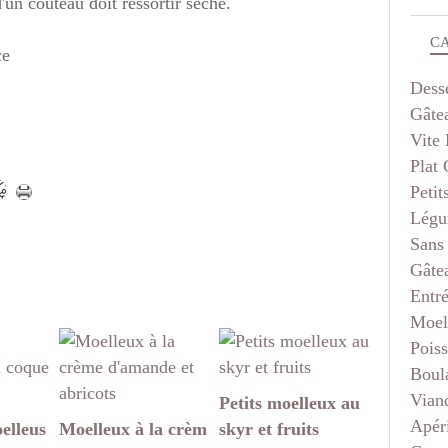
'un couteau doit ressortir sèche.
C
ce
Dess
Gâte
Vite 
Plat
Petit
Légu
Sans
Gâte
Entr
Moel
Pois
Boul
Vian
Petits moelleux au
Apéri
elleus
Moelleux à la crèm
skyr et fruits