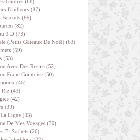
es-Gaufres
(88)
rs D'ailleurs
(87)
s Biscuits
(86)
tarien
(82)
au 3 D
(73)
ele (petits Gâteaux De Noël)
(63)
emets
(59)
s
(53)
ine Avec Des Restes
(52)
ine Franc Comtoise
(50)
momix
(45)
 Riz
(43)
gies
(42)
rs
(39)
 La Ligne
(33)
ine De Mes Voyages
(30)
s Et Sorbets
(26)
 Jeu Interblogs
(22)