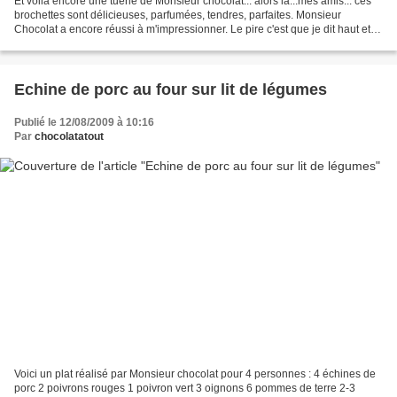
Et voilà encore une tuerie de Monsieur chocolat... alors là...mes amis... ces
brochettes sont délicieuses, parfumées, tendres, parfaites. Monsieur
Chocolat a encore réussi à m'impressionner. Le pire c'est que je dit haut et
fort que je n'aime pas le sucré-salé...
Echine de porc au four sur lit de légumes
Publié le 12/08/2009 à 10:16
Par
chocolatatout
Voici un plat réalisé par Monsieur chocolat pour 4 personnes : 4 échines de
porc 2 poivrons rouges 1 poivron vert 3 oignons 6 pommes de terre 2-3