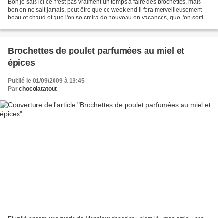
Bon je sais ici ce n'est pas vraiment un temps à faire des brochettes, mais
bon on ne sait jamais, peut être que ce week end il fera merveilleusement
beau et chaud et que l'on se croira de nouveau en vacances, que l'on sortira
le petit bois pour faire...
Brochettes de poulet parfumées au miel et
épices
Publié le 01/09/2009 à 19:45
Par
chocolatatout