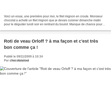
Voici un essai, une première pour moi, le filet mignon en croute. Monsieur
chocolat a acheté un filet mignon que je devais cuisiner dimanche matin
pour le déguster lundi soir en rentrant du boulot. Manque de chance pour
moi, j'ai été invitée lundi soir...
Roti de veau Orloff ? à ma façon et c'est très
bon comme ça !
Publié le 09/11/2009 à 10:34
Par
chocolatatout