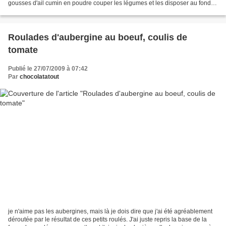
gousses d'ail cumin en poudre couper les légumes et les disposer au fond
d'un plat allant au four (dans lequel...
Roulades d'aubergine au boeuf, coulis de
tomate
Publié le 27/07/2009 à 07:42
Par
chocolatatout
je n'aime pas les aubergines, mais là je dois dire que j'ai été agréablement
déroutée par le résultat de ces petits roulés. J'ai juste repris la base de la