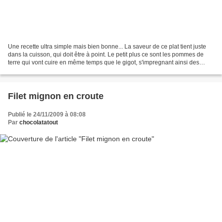
Une recette ultra simple mais bien bonne... La saveur de ce plat tient juste
dans la cuisson, qui doit être à point. Le petit plus ce sont les pommes de
terre qui vont cuire en même temps que le gigot, s'impregnant ainsi des
parfums de la viande, Elles...
Filet mignon en croute
Publié le 24/11/2009 à 08:08
Par
chocolatatout