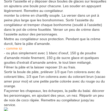
Sortir l'assiette et y déposer deux boules de glaces sur lesquelles
on ajoutera une boule pour chacune. Les souder en appuyant
légèrement. Remettre au congélateur.
monter la crème en chantilly souple. La verser dans un pot à
peine plus large que les bonshommes. Sortir l'assiette du
congélateur et tremper chaque bonhomme (soudé à l'assiette)
dans le pot de crème fouettée. Verser un peu de crème dans
l'assiette autour des personnages.
Mettre au congélateur sous protection. Pendant que la crème
durcit, faire la pâte d'amande.
-
comme ici
- ou plus simplement avec 1 blanc d'oeuf, 150 g de poudre
d'amande mixée finement, 150 g de sucre glace et quelques
gouttes d'extrait d'amande amère, le tout bien mélangé.
Filmer la pâte et la laisser reposer 1h au frais.
Sortir la boule de pâte, prélever 1/3 que l'on colorera avec du
colorant bleu, 1/3 que l'on colorera avec du colorant brun (cacao
amer pour moi) et une petite partie colorée avec du rouge ou du
orange.
Façonner les chapeaux, les écharpes, la paille du balai. décorer
les personnages, en ajoutant des yeux, un nez. Répartir un peu
de noix de coco râpée. Remettre au congélateur jusqu'au
service.