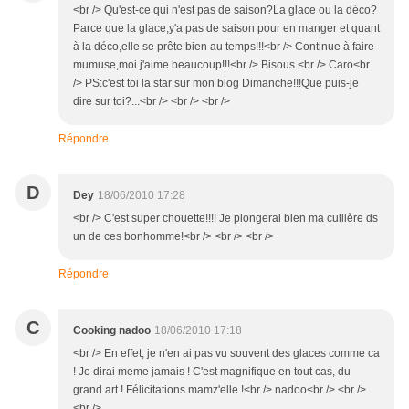
<br /> Qu'est-ce qui n'est pas de saison?La glace ou la déco?
Parce que la glace,y'a pas de saison pour en manger et quant
à la déco,elle se prête bien au temps!!!<br /> Continue à faire
mumuse,moi j'aime beaucoup!!!<br /> Bisous.<br /> Caro<br
/> PS:c'est toi la star sur mon blog Dimanche!!!Que puis-je
dire sur toi?...<br /> <br /> <br />
Répondre
D
Dey
18/06/2010 17:28
<br /> C'est super chouette!!!! Je plongerai bien ma cuillère ds
un de ces bonhomme!<br /> <br /> <br />
Répondre
C
Cooking nadoo
18/06/2010 17:18
<br /> En effet, je n'en ai pas vu souvent des glaces comme ca
! Je dirai meme jamais ! C'est magnifique en tout cas, du
grand art ! Félicitations mamz'elle !<br /> nadoo<br /> <br />
<br />