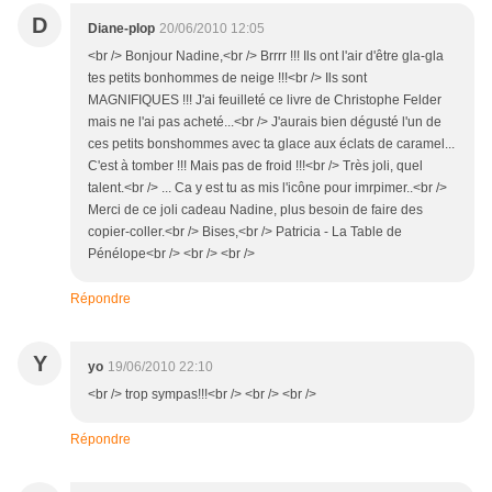
D
Diane-plop
20/06/2010 12:05
<br /> Bonjour Nadine,<br /> Brrrr !!! Ils ont l'air d'être gla-gla
tes petits bonhommes de neige !!!<br /> Ils sont
MAGNIFIQUES !!! J'ai feuilleté ce livre de Christophe Felder
mais ne l'ai pas acheté...<br /> J'aurais bien dégusté l'un de
ces petits bonshommes avec ta glace aux éclats de caramel...
C'est à tomber !!! Mais pas de froid !!!<br /> Très joli, quel
talent.<br /> ... Ca y est tu as mis l'icône pour imrpimer..<br />
Merci de ce joli cadeau Nadine, plus besoin de faire des
copier-coller.<br /> Bises,<br /> Patricia - La Table de
Pénélope<br /> <br /> <br />
Répondre
Y
yo
19/06/2010 22:10
<br /> trop sympas!!!<br /> <br /> <br />
Répondre