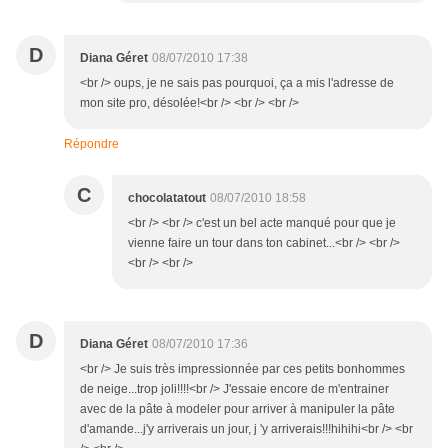
D
Diana Géret
08/07/2010 17:38
<br /> oups, je ne sais pas pourquoi, ça a mis l'adresse de
mon site pro, désolée!<br /> <br /> <br />
Répondre
C
chocolatatout
08/07/2010 18:58
<br /> <br /> c'est un bel acte manqué pour que je
vienne faire un tour dans ton cabinet...<br /> <br />
<br /> <br />
D
Diana Géret
08/07/2010 17:36
<br /> Je suis très impressionnée par ces petits bonhommes
de neige...trop joli!!!!<br /> J'essaie encore de m'entrainer
avec de la pâte à modeler pour arriver à manipuler la pâte
d'amande...j'y arriverais un jour, j 'y arriverais!!!hihihi<br /> <br