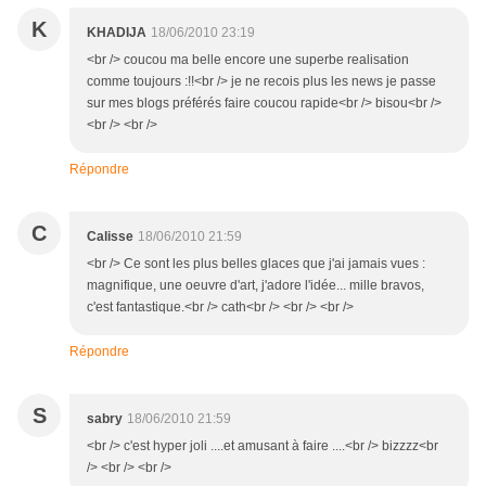
K
KHADIJA
18/06/2010 23:19
<br /> coucou ma belle encore une superbe realisation
comme toujours :!!<br /> je ne recois plus les news je passe
sur mes blogs préférés faire coucou rapide<br /> bisou<br />
<br /> <br />
Répondre
C
Calisse
18/06/2010 21:59
<br /> Ce sont les plus belles glaces que j'ai jamais vues :
magnifique, une oeuvre d'art, j'adore l'idée... mille bravos,
c'est fantastique.<br /> cath<br /> <br /> <br />
Répondre
S
sabry
18/06/2010 21:59
<br /> c'est hyper joli ....et amusant à faire ....<br /> bizzzz<br
/> <br /> <br />