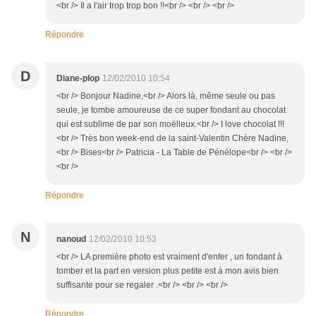
<br /> Il a l'air trop trop bon !!<br /> <br /> <br />
Répondre
D
Diane-plop
12/02/2010 10:54
<br /> Bonjour Nadine,<br /> Alors là, même seule ou pas
seule, je tombe amoureuse de ce super fondant au chocolat
qui est sublime de par son moëlleux.<br /> I love chocolat !!!
<br /> Très bon week-end de la saint-Valentin Chère Nadine,
<br /> Bises<br /> Patricia - La Table de Pénélope<br /> <br />
<br />
Répondre
N
nanoud
12/02/2010 10:53
<br /> LA première photo est vraiment d'enfer , un fondant à
tomber et la part en version plus petite est à mon avis bien
suffisante pour se regaler .<br /> <br /> <br />
Répondre