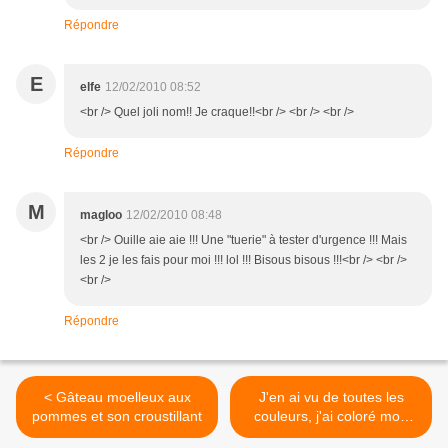
Répondre
E
elfe
12/02/2010 08:52
<br /> Quel joli nom!! Je craque!!<br /> <br /> <br />
Répondre
M
magloo
12/02/2010 08:48
<br /> Ouille aie aie !!! Une "tuerie" à tester d'urgence !!! Mais
les 2 je les fais pour moi !!! lol !!! Bisous bisous !!!<br /> <br />
<br />
Répondre
< Gâteau moelleux aux
J'en ai vu de toutes les
pommes et son croustillant
couleurs, j'ai coloré mon
plat et j'ai aimé ! >