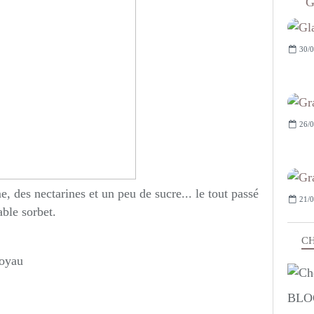
G
30/0
26/0
 des nectarines et un peu de sucre... le tout passé
21/0
ble sorbet.
CH
noyau
BLO