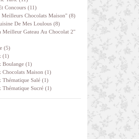
Et Concours
(11)
 Meilleurs Chocolats Maison"
(8)
uisine De Mes Loulous
(8)
 Meilleur Gateau Au Chocolat 2"
e
(5)
x
(1)
x Boulange
(1)
x Chocolats Maison
(1)
x Thématique Salé
(1)
x Thématique Sucré
(1)