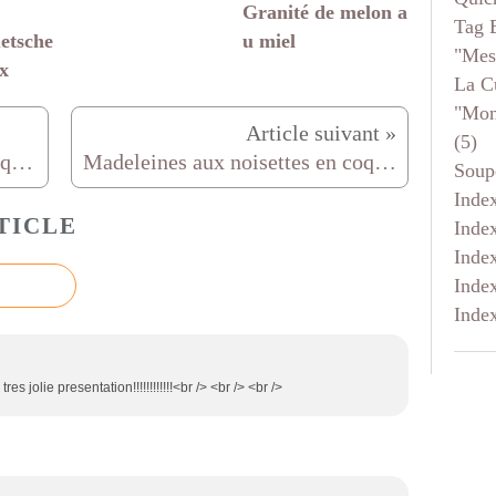
Granité de melon a
Tag 
uetsche
u miel
"mes
x
La C
"mon
(5)
Oeuf en chocolat surprise rien que pour les enfants
Madeleines aux noisettes en coque de chocolat
Soup
Inde
TICLE
Inde
Inde
Inde
Inde
s jolie presentation!!!!!!!!!!!!<br /> <br /> <br />