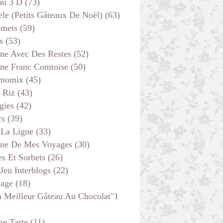
au 3 D
(73)
ele (petits Gâteaux De Noël)
(63)
emets
(59)
s
(53)
ine Avec Des Restes
(52)
ine Franc Comtoise
(50)
momix
(45)
 Riz
(43)
gies
(42)
rs
(39)
 La Ligne
(33)
ine De Mes Voyages
(30)
s Et Sorbets
(26)
 Jeu Interblogs
(22)
age
(18)
 Meilleur Gâteau Au Chocolat"1
he Tarte
(11)