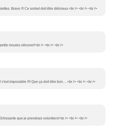
ettes. Bravo !!! Ce sorbet doit être délicieux.<br /> <br /> <br />
etits moules silicone!!<br /> <br /> <br />
'est impossible !!!! Que ça doit être bon.....<br /> <br /> <br />
aîchissante que je prendrais volontiers!<br /> <br /> <br />