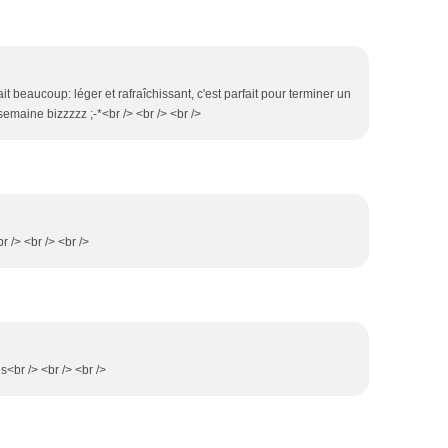
it beaucoup: léger et rafraîchissant, c'est parfait pour terminer un
emaine bizzzzz ;-*<br /> <br /> <br />
r /> <br /> <br />
s<br /> <br /> <br />