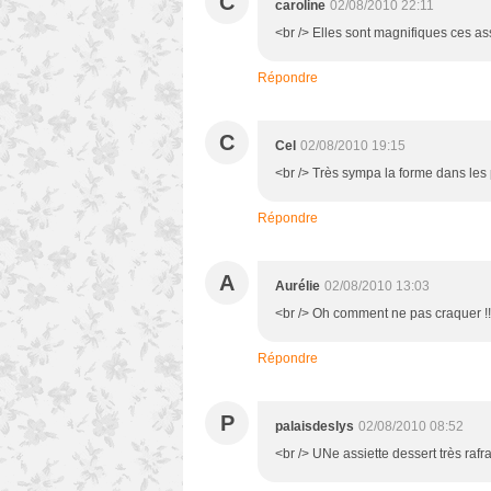
C
caroline
02/08/2010 22:11
<br /> Elles sont magnifiques ces assi
Répondre
C
Cel
02/08/2010 19:15
<br /> Très sympa la forme dans les p
Répondre
A
Aurélie
02/08/2010 13:03
<br /> Oh comment ne pas craquer !!! c
Répondre
P
palaisdeslys
02/08/2010 08:52
<br /> UNe assiette dessert très rafr