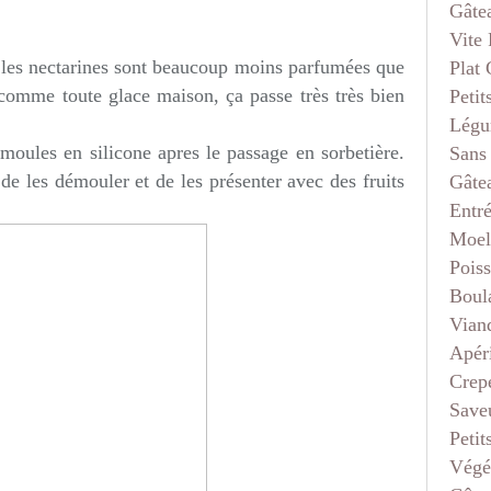
Gâte
Vite 
r les nectarines sont beaucoup moins parfumées que
Plat
 comme toute glace maison, ça passe très très bien
Petit
Légu
 moules en silicone apres le passage en sorbetière.
Sans
e de les démouler et de les présenter avec des fruits
Gâte
Entr
Moel
Pois
Boul
Vian
Apéri
Crep
Saveu
Petit
Végé