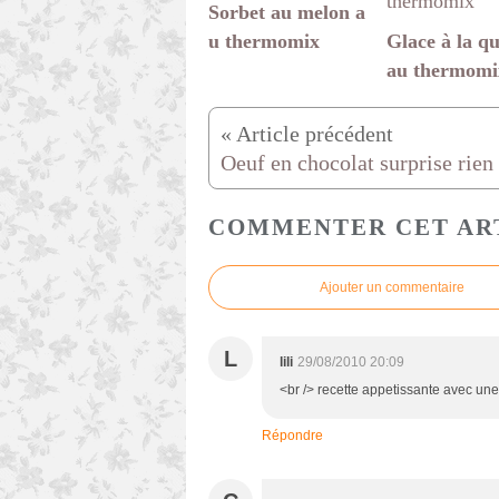
Sorbet au melon a
u thermomix
Glace à la q
au thermomi
COMMENTER CET AR
Ajouter un commentaire
L
lili
29/08/2010 20:09
<br /> recette appetissante avec une tre
Répondre