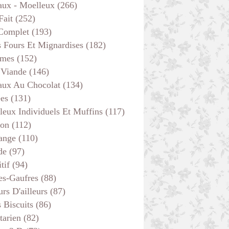
aux - Moelleux
(266)
Fait
(252)
 Complet
(193)
s Fours Et Mignardises
(182)
mes
(152)
 Viande
(146)
aux Au Chocolat
(134)
ées
(131)
leux Individuels Et Muffins
(117)
son
(112)
ange
(110)
de
(97)
tif
(94)
es-Gaufres
(88)
rs D'ailleurs
(87)
s Biscuits
(86)
tarien
(82)