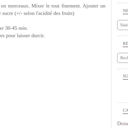
r en morceaux. Mixer le tout finement. Ajouter un
N
 sucre (+/- selon l'acidité des fruits)
ner 30-45 min.
s pour laisser durcir.
R
SU
C
Dess