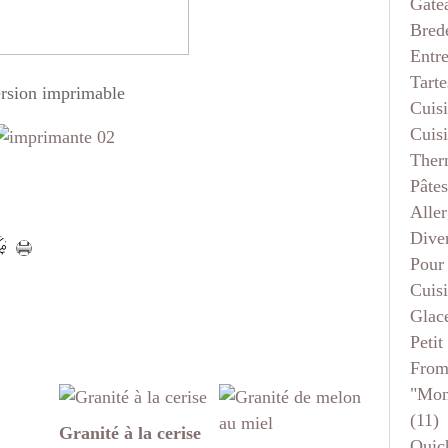
Gâte
Bred
Entr
Tarte
rsion imprimable
Cuis
Cuis
Ther
Pâtes
Aller
Dive
Pour
Cuis
Glace
Petit
From
"mon
(11)
Granité à la cerise
Quic