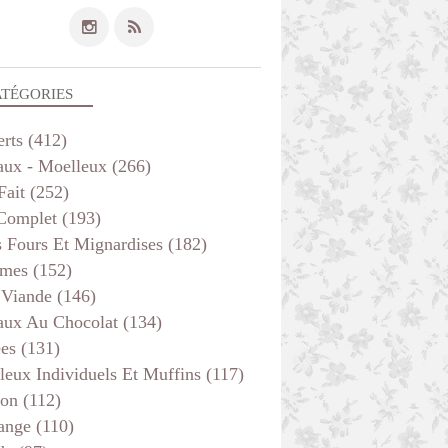
ATÉGORIES
erts
(412)
aux - Moelleux
(266)
Fait
(252)
 Complet
(193)
s Fours Et Mignardises
(182)
mes
(152)
 Viande
(146)
aux Au Chocolat
(134)
ées
(131)
leux Individuels Et Muffins
(117)
son
(112)
ange
(110)