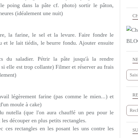
le poing dans la pâte cf. photo) sortir le pâton,
 heures (idéalement une nuit)
CH
e, la farine, le sel et la levure. Faire fondre le
BLO
et le lait tiédis, le beurre fondu. Ajouter ensuite
s du saladier. Pétrir la pâte jusqu'à la rendre
N
i elle est trop collante) Filmer et réserver au frais
alement)
R
avail légèrement farine (pas comme le mien...) et
 d'un moule à cake)
u nutella (que l'on aura chauffé un peu pour le
t les découper en plus petits rectangles.
c ces rectangles en les posant les uns contre les
SU