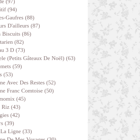
de
(97)
tif
(94)
es-Gaufres
(88)
rs D'ailleurs
(87)
s Biscuits
(86)
tarien
(82)
au 3 D
(73)
ele (petits Gâteaux De Noël)
(63)
emets
(59)
s
(53)
ine Avec Des Restes
(52)
ine Franc Comtoise
(50)
momix
(45)
 Riz
(43)
gies
(42)
rs
(39)
 La Ligne
(33)
ine De Mes Voyages
(30)