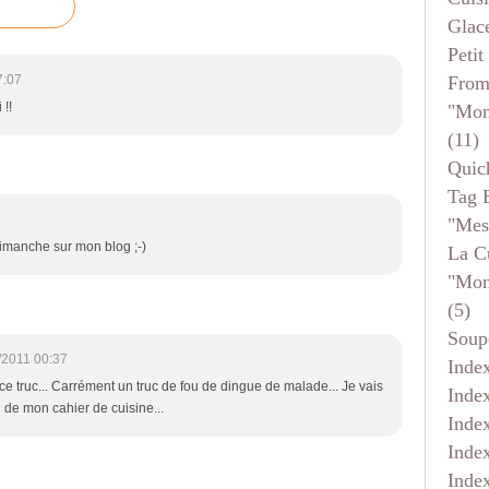
Glace
Petit
From
7:07
 !!
"mon
(11)
Quic
Tag 
"mes
dimanche sur mon blog ;-)
La C
"mon
(5)
Soup
/2011 00:37
Inde
e truc... Carrément un truc de fou de dingue de malade... Je vais
Inde
 de mon cahier de cuisine...
Inde
Inde
Inde