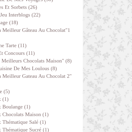
s Et Sorbets
(26)
 Jeu Interblogs
(22)
age
(18)
 Meilleur Gâteau Au Chocolat"1
he Tarte
(11)
Et Concours
(11)
 Meilleurs Chocolats Maison"
(8)
uisine De Mes Loulous
(8)
 Meilleur Gateau Au Chocolat 2"
e
(5)
x
(1)
x Boulange
(1)
x Chocolats Maison
(1)
x Thématique Salé
(1)
x Thématique Sucré
(1)