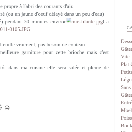
 propre à l'abri des courants d'air.
ré (ou un jaune d'oeuf délayé dans un peu d'eau)
fé) pendant 30 minutes environ
Ca
C
Dess
ffeuille vraiment, pas besoin de couteau.
Gâte
meilleure garniture pour cette brioche mais c'est
Vite 
Plat
ntôt dans ma cuisine elle sera salée et pleine de
Petit
Légu
Sans
Gâte
Entr
Moel
Pois
Boul