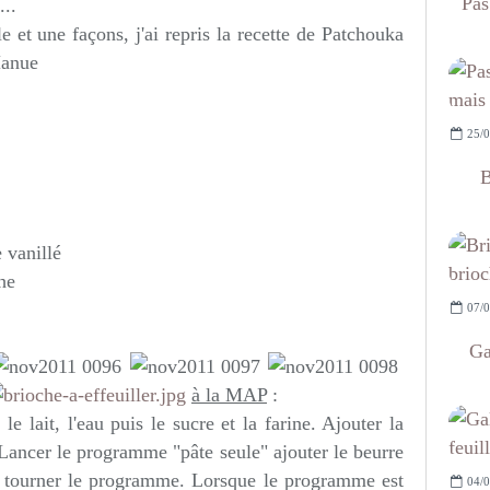
Pas
...
e et une façons, j'ai repris la recette de Patchouka
Manue
25/0
B
 vanillé
he
07/0
Ga
à la MAP
:
le lait, l'eau puis le sucre et la farine. Ajouter la
e. Lancer le programme "pâte seule" ajouter le beurre
 tourner le programme. Lorsque le programme est
04/0