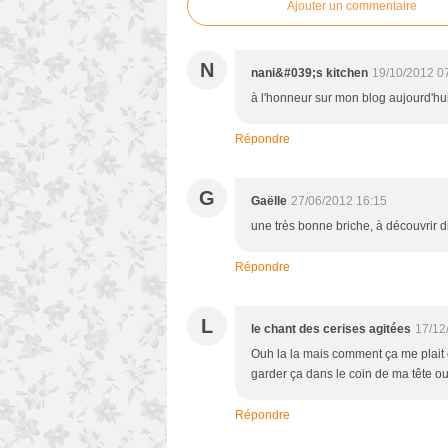
Ajouter un commentaire
N
nani&#039;s kitchen
19/10/2012 0
à l'honneur sur mon blog aujourd'hui
Répondre
G
Gaëlle
27/06/2012 16:15
une très bonne briche, à découvrir 
Répondre
L
le chant des cerises agitées
17/12
Ouh la la mais comment ça me plait c
garder ça dans le coin de ma tête ou
Répondre