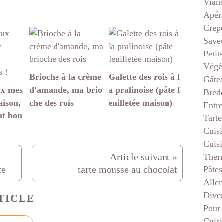
Vian
Apéri
Crep
Saveu
Petit
Végé
Brioche à la crème
Galette des rois à l
Gâte
ux mes
d'amande, ma brio
a pralinoise (pâte f
Bred
aison,
che des rois
euilletée maison)
Entr
nt bon
Tarte
Cuis
Cuis
Ther
te
tarte mousse au chocolat
Pâtes
Aller
Dive
TICLE
Pour
Cuis