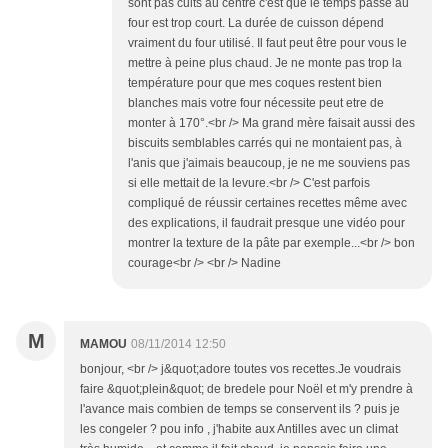
sont pas cuits au centre c'est que le temps passé au
four est trop court. La durée de cuisson dépend
vraiment du four utilisé. Il faut peut être pour vous le
mettre à peine plus chaud. Je ne monte pas trop la
température pour que mes coques restent bien
blanches mais votre four nécessite peut etre de
monter à 170°.<br /> Ma grand mère faisait aussi des
biscuits semblables carrés qui ne montaient pas, à
l'anis que j'aimais beaucoup, je ne me souviens pas
si elle mettait de la levure.<br /> C'est parfois
compliqué de réussir certaines recettes même avec
des explications, il faudrait presque une vidéo pour
montrer la texture de la pâte par exemple...<br /> bon
courage<br /> <br /> Nadine
M
MAMOU
08/11/2014 12:50
bonjour, <br /> j&quot;adore toutes vos recettes.Je voudrais
faire &quot;plein&quot; de bredele pour Noël et m'y prendre à
l'avance mais combien de temps se conservent ils ? puis je
les congeler ? pou info , j'habite aux Antilles avec un climat