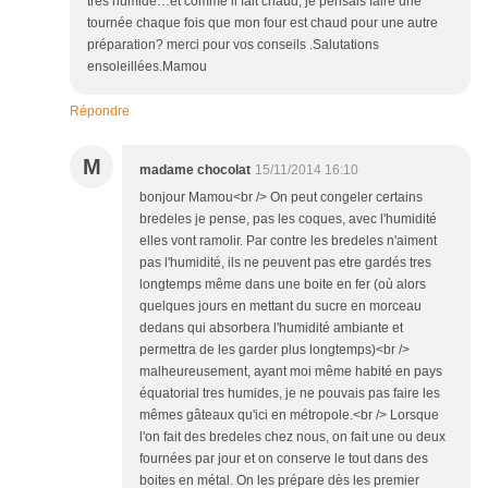
très humide…et comme il fait chaud, je pensais faire une
tournée chaque fois que mon four est chaud pour une autre
préparation? merci pour vos conseils .Salutations
ensoleillées.Mamou
Répondre
M
madame chocolat
15/11/2014 16:10
bonjour Mamou<br /> On peut congeler certains
bredeles je pense, pas les coques, avec l'humidité
elles vont ramolir. Par contre les bredeles n'aiment
pas l'humidité, ils ne peuvent pas etre gardés tres
longtemps même dans une boite en fer (où alors
quelques jours en mettant du sucre en morceau
dedans qui absorbera l'humidité ambiante et
permettra de les garder plus longtemps)<br />
malheureusement, ayant moi même habité en pays
équatorial tres humides, je ne pouvais pas faire les
mêmes gâteaux qu'ici en métropole.<br /> Lorsque
l'on fait des bredeles chez nous, on fait une ou deux
fournées par jour et on conserve le tout dans des
boites en métal. On les prépare dès les premier