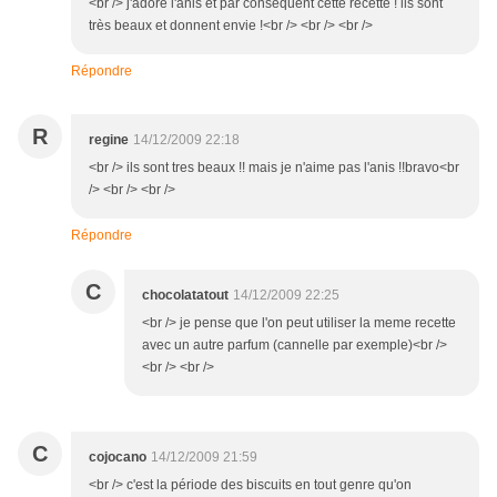
<br /> j'adore l'anis et par conséquent cette recette ! ils sont
très beaux et donnent envie !<br /> <br /> <br />
Répondre
R
regine
14/12/2009 22:18
<br /> ils sont tres beaux !! mais je n'aime pas l'anis !!bravo<br
/> <br /> <br />
Répondre
C
chocolatatout
14/12/2009 22:25
<br /> je pense que l'on peut utiliser la meme recette
avec un autre parfum (cannelle par exemple)<br />
<br /> <br />
C
cojocano
14/12/2009 21:59
<br /> c'est la période des biscuits en tout genre qu'on