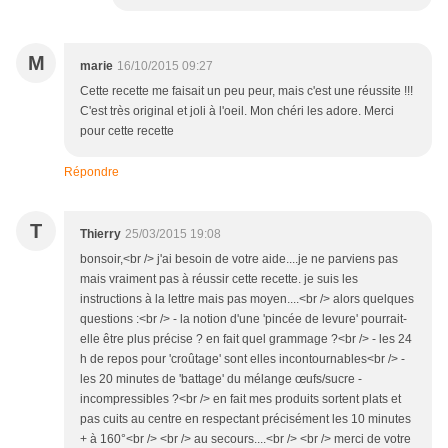
M
marie
16/10/2015 09:27
Cette recette me faisait un peu peur, mais c'est une réussite !!!
C'est très original et joli à l'oeil. Mon chéri les adore. Merci
pour cette recette
Répondre
T
Thierry
25/03/2015 19:08
bonsoir,<br /> j'ai besoin de votre aide....je ne parviens pas
mais vraiment pas à réussir cette recette. je suis les
instructions à la lettre mais pas moyen....<br /> alors quelques
questions :<br /> - la notion d'une 'pincée de levure' pourrait-
elle être plus précise ? en fait quel grammage ?<br /> - les 24
h de repos pour 'croûtage' sont elles incontournables<br /> -
les 20 minutes de 'battage' du mélange œufs/sucre -
incompressibles ?<br /> en fait mes produits sortent plats et
pas cuits au centre en respectant précisément les 10 minutes
+ à 160°<br /> <br /> au secours....<br /> <br /> merci de votre