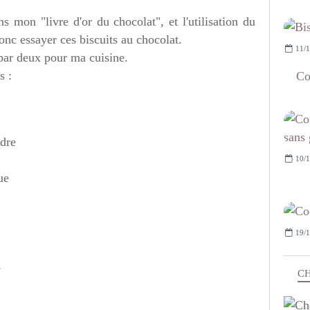
s mon "livre d'or du chocolat", et l'utilisation du
donc essayer ces biscuits au chocolat.
11/1
s par deux pour ma cuisine.
s :
Co
udre
10/1
ue
19/1
e
CH