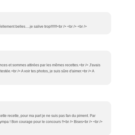
llement belles.....je salive trop!!!!!!!<br /> <br /> <br />
ces et sommes attirées par les mêmes recettes.<br /> J'avais
testée.<br /> A voir tes photos, je suis sûre d'aimer.<br /> A
cette recette, pour ma part je ne suis pas fan du piment. Par
 sympa ! Bon courage pour le concours !!<br /> Bises<br /> <br />