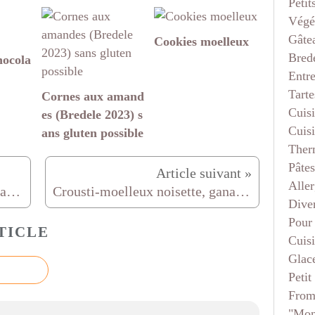
Petit
Végé
Gâte
Cookies moelleux
Bred
hocola
Entr
Tarte
Cornes aux amand
Cuis
es (Bredele 2023) s
Cuis
ans gluten possible
Ther
Pâtes
Aller
Délice au caramel et au chocolat noir ou lait (twix maison)
Crousti-moelleux noisette, ganache chocolat, griottines de Fougerolles
Dive
Pour
TICLE
Cuis
Glace
Petit
From
"mon