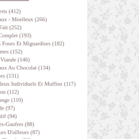
erts
(412)
aux - Moelleux
(266)
Fait
(252)
 Complet
(193)
s Fours Et Mignardises
(182)
mes
(152)
 Viande
(146)
aux Au Chocolat
(134)
ées
(131)
leux Individuels Et Muffins
(117)
son
(112)
ange
(110)
de
(97)
tif
(94)
es-Gaufres
(88)
rs D'ailleurs
(87)