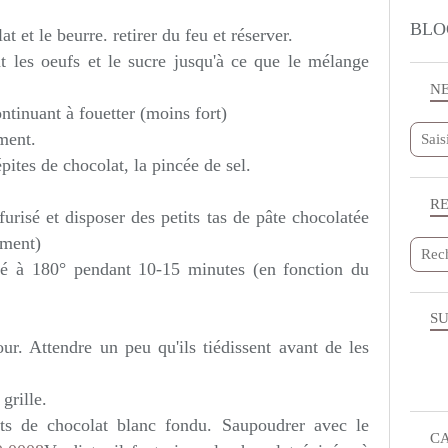
BLO
t et le beurre. retirer du feu et réserver.
t les oeufs et le sucre jusqu'à ce que le mélange
N
ntinuant à fouetter (moins fort)
iment.
épites de chocolat, la pincée de sel.
R
urisé et disposer des petits tas de pâte chocolatée
ement)
fé à 180° pendant 10-15 minutes (en fonction du
SU
our. Attendre un peu qu'ils tiédissent avant de les
 grille.
its de chocolat blanc fondu. Saupoudrer avec le
C