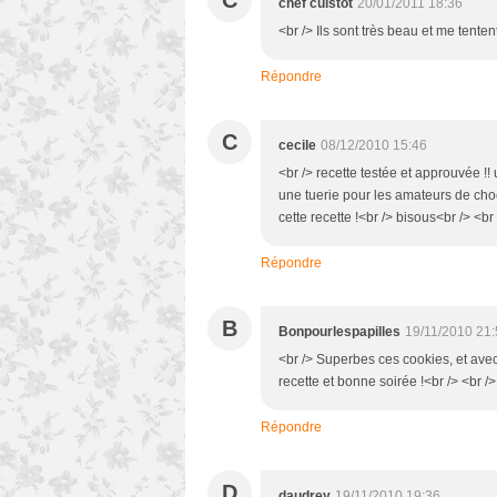
C
chef cuistot
20/01/2011 18:36
<br /> Ils sont très beau et me tente
Répondre
C
cecile
08/12/2010 15:46
<br /> recette testée et approuvée !! u
une tuerie pour les amateurs de choc
cette recette !<br /> bisous<br /> <br 
Répondre
B
Bonpourlespapilles
19/11/2010 21
<br /> Superbes ces cookies, et avec 
recette et bonne soirée !<br /> <br />
Répondre
D
daudrey
19/11/2010 19:36