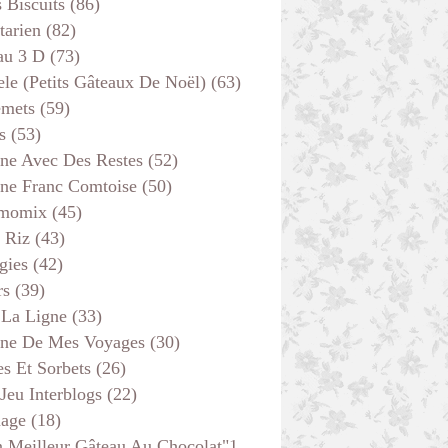
s Biscuits
(86)
tarien
(82)
au 3 D
(73)
ele (petits Gâteaux De Noël)
(63)
emets
(59)
s
(53)
ine Avec Des Restes
(52)
ine Franc Comtoise
(50)
momix
(45)
 Riz
(43)
gies
(42)
rs
(39)
 La Ligne
(33)
ine De Mes Voyages
(30)
s Et Sorbets
(26)
 Jeu Interblogs
(22)
age
(18)
 Meilleur Gâteau Au Chocolat"1