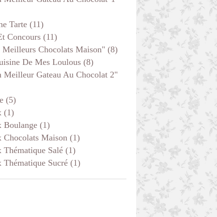
he Tarte
(11)
Et Concours
(11)
 Meilleurs Chocolats Maison"
(8)
uisine De Mes Loulous
(8)
 Meilleur Gateau Au Chocolat 2"
e
(5)
x
(1)
x Boulange
(1)
x Chocolats Maison
(1)
x Thématique Salé
(1)
x Thématique Sucré
(1)