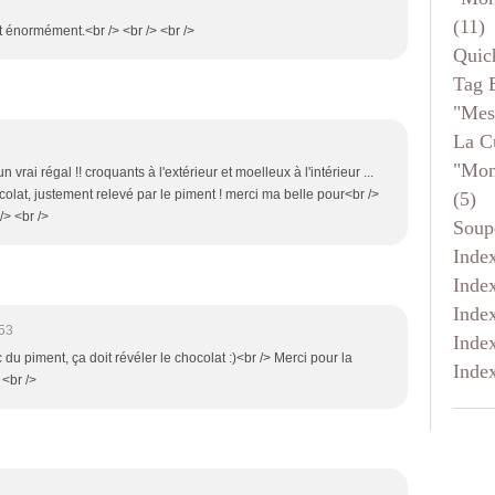
(11)
nt énormément.<br /> <br /> <br />
Quic
Tag 
"mes
La C
"mon
n vrai régal !! croquants à l'extérieur et moelleux à l'intérieur ...
olat, justement relevé par le piment ! merci ma belle pour<br />
(5)
/> <br />
Soup
Inde
Inde
Inde
:53
Inde
du piment, ça doit révéler le chocolat :)<br /> Merci pour la
Inde
 <br />