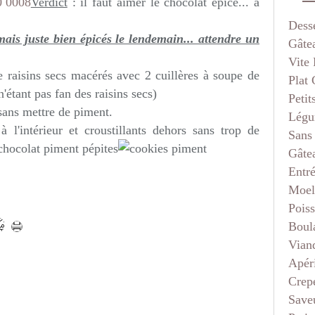
Verdict
: il faut aimer le chocolat épicé... à
Dess
mais juste bien épicés le lendemain... attendre un
Gâte
Vite 
e raisins secs macérés avec 2 cuillères à soupe de
Plat
n'étant pas fan des raisins secs)
Petit
e sans mettre de piment.
Légu
 l'intérieur et croustillants dehors sans trop de
Sans
Gâte
Entr
Moel
Pois
Boul
Vian
Apéri
Crep
Saveu