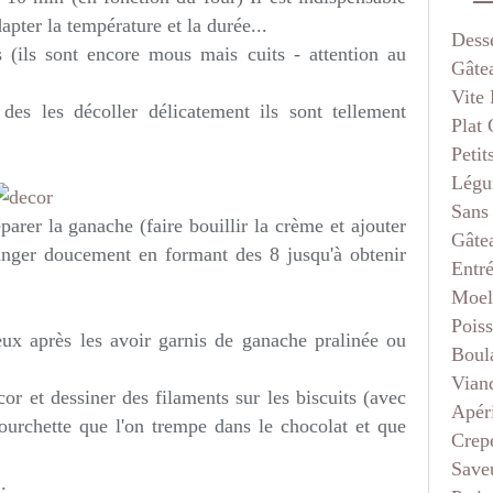
apter la température et la durée...
Dess
ts (ils sont encore mous mais cuits - attention au
Gâte
Vite 
 des les décoller délicatement ils sont tellement
Plat
Petit
Légu
Sans
parer la ganache (faire bouillir la crème et ajouter
Gâte
anger doucement en formant des 8 jusqu'à obtenir
Entr
Moel
Pois
eux après les avoir garnis de ganache pralinée ou
Boul
Vian
or et dessiner des filaments sur les biscuits (avec
Apéri
ourchette que l'on trempe dans le chocolat et que
Crep
Saveu
.