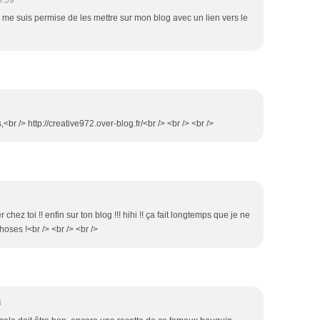
0:59
! je me suis permise de les mettre sur mon blog avec un lien vers le
<br /> http://creative972.over-blog.fr/<br /> <br /> <br />
r chez toi !! enfin sur ton blog !!! hihi !! ça fait longtemps que je ne
hoses !<br /> <br /> <br />
3