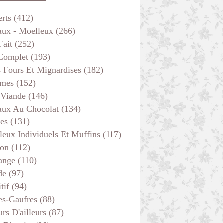
erts
(412)
aux - Moelleux
(266)
Fait
(252)
 Complet
(193)
s Fours Et Mignardises
(182)
mes
(152)
 Viande
(146)
aux Au Chocolat
(134)
ées
(131)
leux Individuels Et Muffins
(117)
son
(112)
ange
(110)
de
(97)
tif
(94)
es-Gaufres
(88)
rs D'ailleurs
(87)