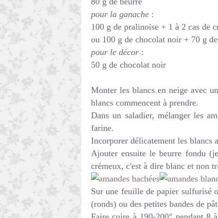
80 g de beurre
pour la ganache
:
100 g de pralinoise + 1 à 2 cas de 
ou 100 g de chocolat noir + 70 g de
pour le décor
:
50 g de chocolat noir
Monter les blancs en neige avec un
blancs commencent à prendre.
Dans un saladier, mélanger les ama
farine.
Incorporer délicatement les blancs
Ajouter ensuite le beurre fondu (je 
crémeux, c'est à dire blanc et non t
Sur une feuille de papier sulfurisé o
(ronds) ou des petites bandes de pâ
Faire cuire à 190-200° pendant 8 à