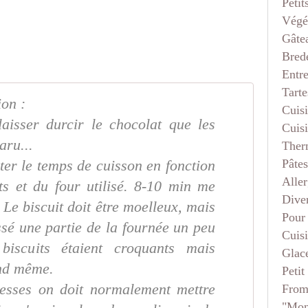
Petit
Végé
Gâte
Bred
Entr
Tarte
ion :
Cuis
aisser durcir le chocolat que les
Cuis
aru...
Ther
Pâtes
pter le temps de cuisson en fonction
Aller
its et du four utilisé. 8-10 min me
Dive
 Le biscuit doit être moelleux, mais
Pour
issé une partie de la fournée un peu
Cuis
biscuits étaient croquants mais
Glace
nd même.
Petit
hesses on doit normalement mettre
From
"mon