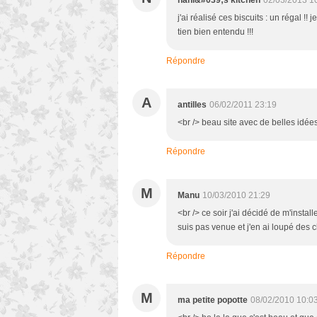
nani&#039;s kitchen
02/03/2013 1
j'ai réalisé ces biscuits : un régal !
tien bien entendu !!!
Répondre
A
antilles
06/02/2011 23:19
<br /> beau site avec de belles idées,
Répondre
M
Manu
10/03/2010 21:29
<br /> ce soir j'ai décidé de m'installe
suis pas venue et j'en ai loupé des c
Répondre
M
ma petite popotte
08/02/2010 10:0