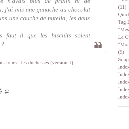
e n'avais plus de pralin ni de
(11)
n, j'ai mis une ganache au chocolat
Quic
uns une couche de nutella, les deux
Tag 
"mes
s faut il que les biscuits soient
La C
 ?
"mon
(5)
Soup
Inde
Inde
Inde
Inde
Inde