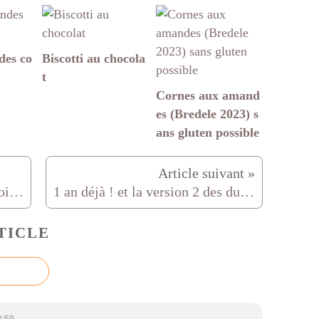
des co
Biscotti au chocola
t
Cornes aux amand
es (Bredele 2023) s
ans gluten possible
Gâteau façon tiramisu "foret noire"
1 an déjà ! et la version 2 des duchesses
TICLE