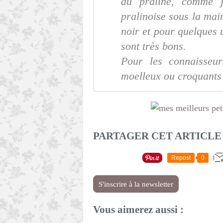
du praliné, comme j
pralinoise sous la mai
noir et pour quelques 
sont très bons.
Pour les connaisseur
moelleux ou croquants
PARTAGER CET ARTICLE
Repost
0
S'inscrire à la newsletter
Vous aimerez aussi :