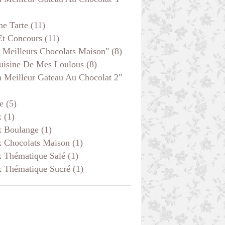
he Tarte
(11)
Et Concours
(11)
 Meilleurs Chocolats Maison"
(8)
uisine De Mes Loulous
(8)
 Meilleur Gateau Au Chocolat 2"
e
(5)
x
(1)
x Boulange
(1)
x Chocolats Maison
(1)
x Thématique Salé
(1)
x Thématique Sucré
(1)