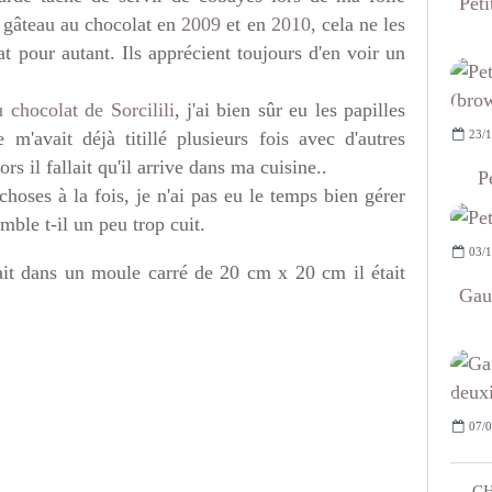
Peti
e gâteau au chocolat en
2009
et en
2010
, cela ne les
t pour autant. Ils apprécient toujours d'en voir un
 chocolat de Sorcilili
, j'ai bien sûr eu les papilles
23/1
 m'avait déjà titillé plusieurs fois avec d'autres
s il fallait qu'il arrive dans ma cuisine..
P
hoses à la fois, je n'ai pas eu le temps bien gérer
emble t-il un peu trop cuit.
03/1
fait dans un moule carré de 20 cm x 20 cm il était
Gau
07/0
CH