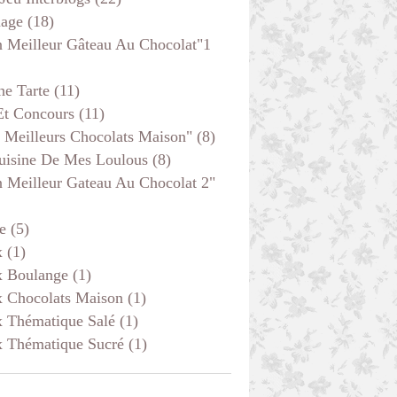
age
(18)
 Meilleur Gâteau Au Chocolat"1
he Tarte
(11)
Et Concours
(11)
 Meilleurs Chocolats Maison"
(8)
uisine De Mes Loulous
(8)
 Meilleur Gateau Au Chocolat 2"
e
(5)
x
(1)
x Boulange
(1)
x Chocolats Maison
(1)
x Thématique Salé
(1)
x Thématique Sucré
(1)