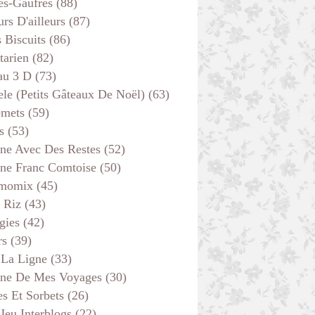
es-Gaufres
(88)
rs D'ailleurs
(87)
s Biscuits
(86)
tarien
(82)
au 3 D
(73)
ele (petits Gâteaux De Noël)
(63)
emets
(59)
s
(53)
ine Avec Des Restes
(52)
ine Franc Comtoise
(50)
momix
(45)
 Riz
(43)
gies
(42)
rs
(39)
 La Ligne
(33)
ine De Mes Voyages
(30)
s Et Sorbets
(26)
 Jeu Interblogs
(22)