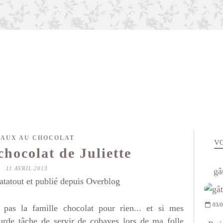
AUX AU CHOCOLAT
VO
hocolat de Juliette
11 AVRIL 2013
gâ
atatout et publié depuis Overblog
03/0
 pas la famille chocolat pour rien... et si mes
ourde tâche de servir de cobayes lors de ma folle