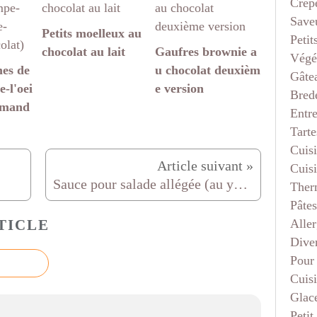
Crep
Saveu
Petits moelleux au
Petit
chocolat au lait
Gaufres brownie a
Végé
es de
u chocolat deuxièm
Gâte
-l'oei
e version
Bred
amand
Entr
Tarte
Cuis
Cuis
Sauce pour salade allégée (au yaourt)
Ther
Pâtes
Aller
TICLE
Dive
Pour
Cuis
Glace
Petit