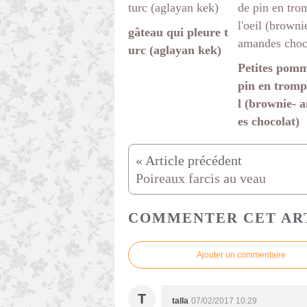
gâteau qui pleure t
urc (aglayan kek)
Petites pomm
pin en trompe
l (brownie- 
es chocolat)
Poireaux farcis au veau
COMMENTER CET AR
Ajouter un commentaire
T
talla
07/02/2017 10:29