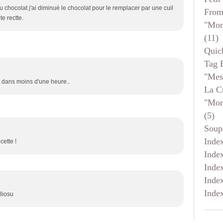
u chocolat j'ai diminué le chocolat pour le remplacer par une cuil
From
e rectte.
"mon
(11)
Quic
Tag 
"mes
t dans moins d'une heure..
La C
"mon
(5)
Soup
Inde
cette !
Inde
Inde
Inde
Inde
 Biosu