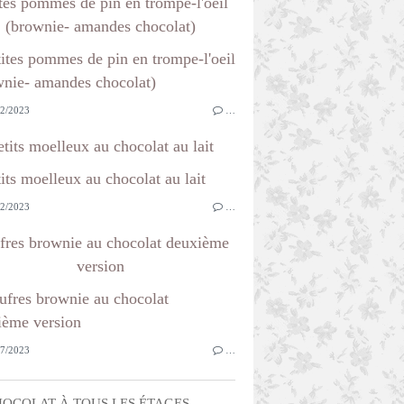
tes pommes de pin en trompe-l'oeil
(brownie- amandes chocolat)
2/2023
…
etits moelleux au chocolat au lait
2/2023
…
fres brownie au chocolat deuxième
version
7/2023
…
OCOLAT À TOUS LES ÉTAGES