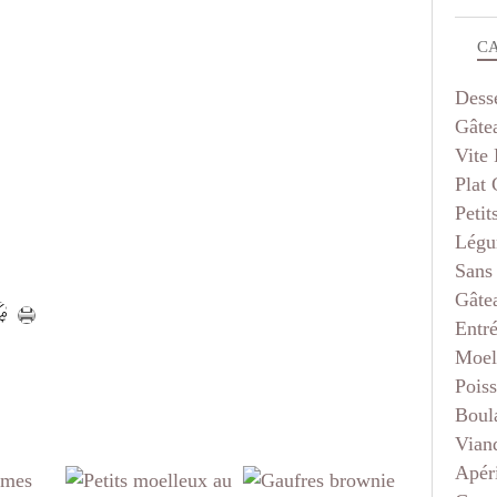
C
Dess
Gâte
Vite 
Plat
Petit
Légu
Sans
Gâte
Entr
Moel
Pois
Boul
Vian
Apéri