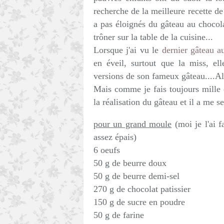
recherche de la meilleure recette d
a pas éloignés du gâteau au chocola
trôner sur la table de la cuisine...
Lorsque j'ai vu le
dernier gâteau au
en éveil, surtout que la miss, elle
versions de son fameux gâteau....Alor
Mais comme je fais toujours mille c
la réalisation du gâteau et il a me s
pour un grand moule
(moi je l'ai 
assez épais)
6 oeufs
50 g de beurre doux
50 g de beurre demi-sel
270 g de chocolat patissier
150 g de sucre en poudre
50 g de farine