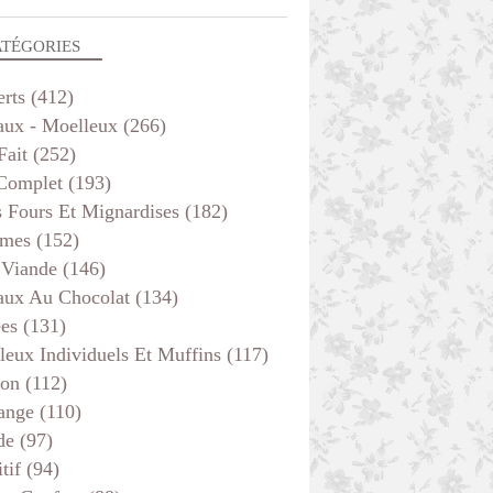
ATÉGORIES
erts
(412)
aux - Moelleux
(266)
Fait
(252)
 Complet
(193)
s Fours Et Mignardises
(182)
mes
(152)
 Viande
(146)
aux Au Chocolat
(134)
ées
(131)
leux Individuels Et Muffins
(117)
son
(112)
ange
(110)
de
(97)
tif
(94)