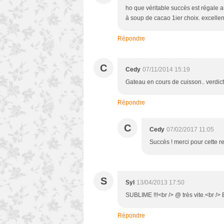
ho que véritable succès est régale a
à soup de cacao 1ier choix. excellent
Répondre
C
Cedy
07/11/2014 15:19
Gateau en cours de cuisson.. verdic
Répondre
C
Cedy
07/02/2017 11:05
Succès ! merci pour cette re
S
Syl
13/04/2013 17:50
SUBLIME !!!<br /> @ très vite.<br />
Répondre