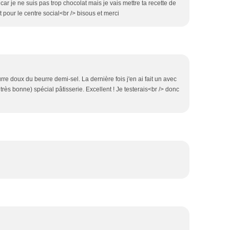
ar je ne suis pas trop chocolat mais je vais mettre ta recette de
t pour le centre social<br /> bisous et merci
re doux du beurre demi-sel. La dernière fois j'en ai fait un avec
rès bonne) spécial pâtisserie. Excellent ! Je testerais<br /> donc