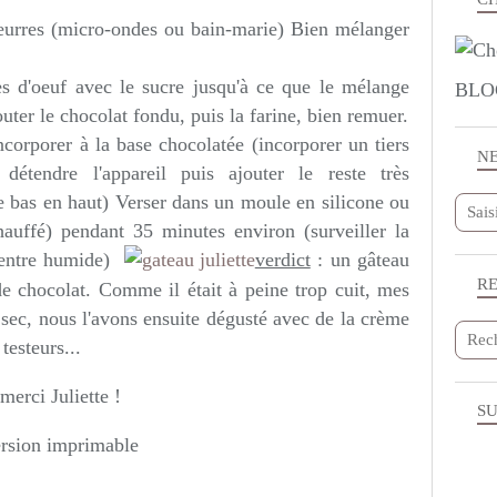
beurres (micro-ondes ou bain-marie) Bien mélanger
es d'oeuf avec le sucre jusqu'à ce que le mélange
BLO
ter le chocolat fondu, puis la farine, bien remuer.
ncorporer à la base chocolatée (incorporer un tiers
N
étendre l'appareil puis ajouter le reste très
e bas en haut) Verser dans un moule en silicone ou
hauffé) pendant 35 minutes environ (surveiller la
centre humide)
verdict
: un gâteau
R
e chocolat. Comme il était à peine trop cuit, mes
sec, nous l'avons ensuite dégusté avec de la crème
testeurs...
merci Juliette !
SU
rsion imprimable