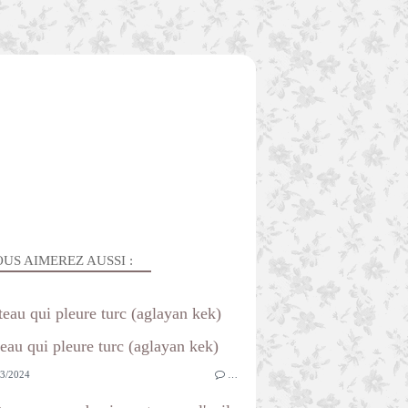
US AIMEREZ AUSSI :
teau qui pleure turc (aglayan kek)
3/2024
…