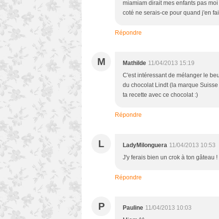
miamiam dirait mes enfants pas moi c
coté ne serais-ce pour quand j'en fai
Répondre
M
Mathilde
11/04/2013 15:19
C'est intéressant de mélanger le beur
du chocolat Lindt (la marque Suisse t
ta recette avec ce chocolat :)
Répondre
L
LadyMilonguera
11/04/2013 10:53
J'y ferais bien un crok à ton gâteau !
Répondre
P
Pauline
11/04/2013 10:03