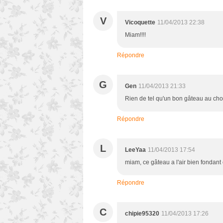
V
Vicoquette
11/04/2013 22:38
Miam!!!!
Répondre
G
Gen
11/04/2013 21:33
Rien de tel qu'un bon gâteau au cho
Répondre
L
LeeYaa
11/04/2013 17:54
miam, ce gâteau a l'air bien fondant e
Répondre
C
chipie95320
11/04/2013 17:26