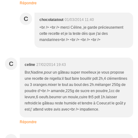
Répondre
C
chocolatatout
01/03/2014 11:40
<br /> <br /> merci Céline, je garde précieusement
cette recette et je la teste dès que j'ai des
mandarines<br /> <br /> <br /> <br />
C
celine
27/02/2014 19:43
Bsr,Nadine,pour un gâteau super moelleux je vous propose
une recette de nigella:il faut faire bouillir pdt 2h,4 clémentines
ou 3 oranges.mixer le tout au bout des 2h.mélanger 250g de
poudre d'<br /> amande,225g de sucre en poudre,1cc de
levure,6 oeufs.beurrer un moule,cuire th5 pdt 1h.laisser
refroidir.le gâteau reste humide et tendre à Coeur,et le goût y
est.j' attend votre avis avec<br /> impatience.
Répondre