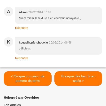
A
Alison
26/02/2014 07:48
Miam miam, la texture a en effet l'air incroyable :)
Répondre
K
kougelhopfetchocolat
26/02/2014 06:58
délicieux
Répondre
< Croque monsieur de
Presque des farz buen
pomme de terre
salés >
Hébergé par Overblog
Top articles