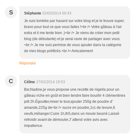
S
Stéphanie
02/03/2014 00:43
Je suis tombée par hasard sur votre blog et je le trouve super,
bravo pour tout ce que vous faites !<br /> Votre gâteau à l'air
extra et il me tente bien ;)<br /> Je viens de créer mon petit
blog (de débutante) et je serai ravie de partager avec vous.
<br /> Je me suis permise de vous ajouter dans la catégorie
de mes blogs préférés.<br /> Amicalement
Répondre
C
Céline
27/02/2014 19:53
Bsr,Nadine,je vous propose une recette de nigella pour un
gâteau riche en goût et bien tendre:faire bouillir 4 clémentines
pdt 2h.Égoutter,mixer le tout,ajouter 250g de poudre d'
amande,225g de<br /> sucre en poudre,1cc de levure,6
oeufs,mélanger.Cuire 1h,th5,dans un moule beurré.Laissé
refroidir avant de démouler.J' attend votre avis avec
impatience.