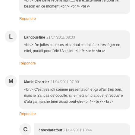
<br /> Une belle recette light....c'est exactement ce dont j'ai
besoin en ce moment!<br /> <br /> <br />
Répondre
L
Langoustine
21/04/2011 08:33
<br /> De jolies couleurs et surtout ce doit être très léger en
effet, parfait pour l'été ! A tester !<br /> <br /> <br />
Répondre
M
Marie Charrier
21/04/2011 07:00
<br /> C'est très joli comme présentation et ça al'air très bon,
mais je n'ai pas de cocotte, si je mets un plat que je recouvre
d'alu ça marche bien aussi peut-être<br /> <br /> <br />
Répondre
C
chocolatatout
21/04/2011 18:44