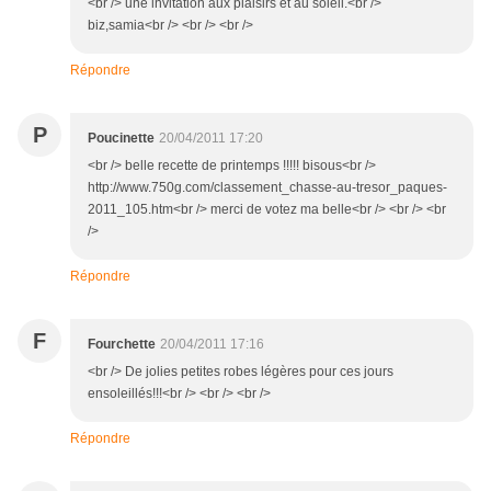
<br /> une invitation aux plaisirs et au soleil.<br />
biz,samia<br /> <br /> <br />
Répondre
P
Poucinette
20/04/2011 17:20
<br /> belle recette de printemps !!!!! bisous<br />
http://www.750g.com/classement_chasse-au-tresor_paques-
2011_105.htm<br /> merci de votez ma belle<br /> <br /> <br
/>
Répondre
F
Fourchette
20/04/2011 17:16
<br /> De jolies petites robes légères pour ces jours
ensoleillés!!!<br /> <br /> <br />
Répondre