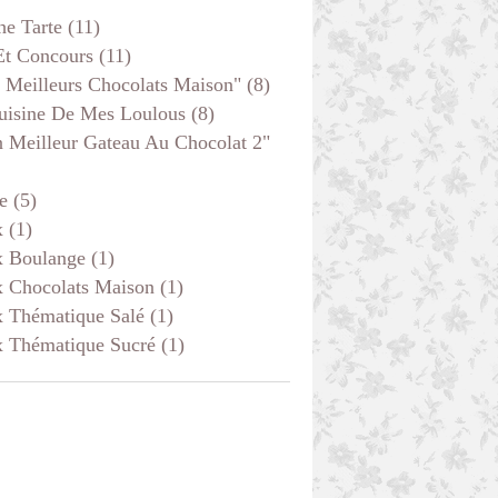
he Tarte
(11)
Et Concours
(11)
 Meilleurs Chocolats Maison"
(8)
uisine De Mes Loulous
(8)
 Meilleur Gateau Au Chocolat 2"
e
(5)
x
(1)
x Boulange
(1)
x Chocolats Maison
(1)
x Thématique Salé
(1)
x Thématique Sucré
(1)