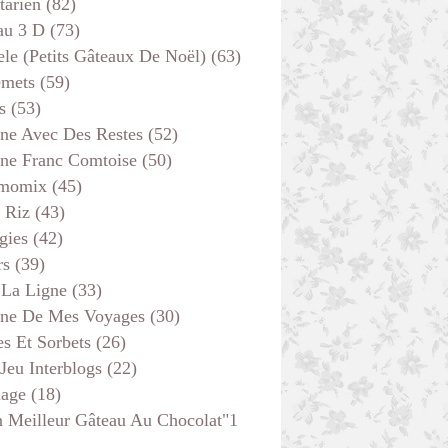
tarien
(82)
au 3 D
(73)
ele (petits Gâteaux De Noël)
(63)
emets
(59)
s
(53)
ine Avec Des Restes
(52)
ine Franc Comtoise
(50)
momix
(45)
 Riz
(43)
gies
(42)
rs
(39)
 La Ligne
(33)
ine De Mes Voyages
(30)
s Et Sorbets
(26)
 Jeu Interblogs
(22)
age
(18)
 Meilleur Gâteau Au Chocolat"1