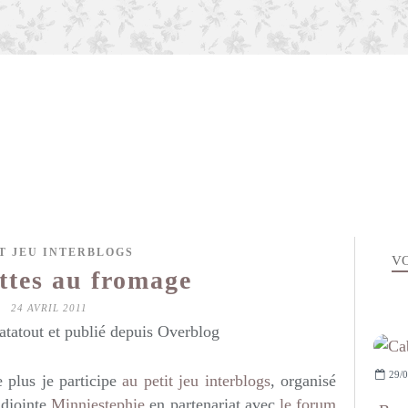
T JEU INTERBLOGS
VO
ttes au fromage
24 AVRIL 2011
atatout et publié depuis Overblog
29/0
 plus je participe
au petit jeu interblogs
, organisé
adjointe
Minniestephie
en partenariat avec
le forum