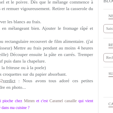
BLO
e sel et le poivre. Dès que le mélange commence à
ois et remuer vigoureusement. Retirer la casserole du
N
ver les blancs au frais.
n en mélangeant bien. Ajouter le fromage râpé et
ou rectangulaire recouvert de film alimentaire. (j'ai
R
isseur) Mettre au frais pendant au moins 4 heures
veille) Découper ensuite la pâte en carrés. Tremper
uf puis dans la chapelure.
 la friteuse ou à la poele)
s croquettes sur du papier absorbant.
SU
verdict
: Nous avons tous adoré ces petites
dre en photo...
qui pioche chez
Mimm
et c'est
Caramel canaille
qui vient
C
é dans ma cuisine ?