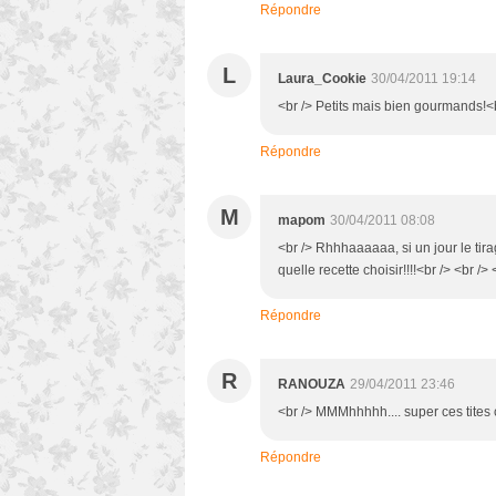
Répondre
L
Laura_Cookie
30/04/2011 19:14
<br /> Petits mais bien gourmands!<b
Répondre
M
mapom
30/04/2011 08:08
<br /> Rhhhaaaaaa, si un jour le tira
quelle recette choisir!!!!<br /> <br /> 
Répondre
R
RANOUZA
29/04/2011 23:46
<br /> MMMhhhhh.... super ces tites c
Répondre