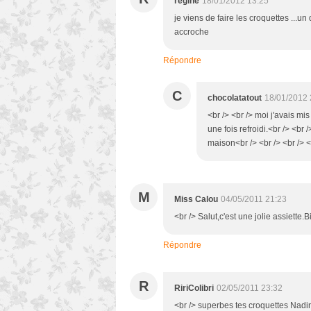
regine
18/01/2012 13:25
je viens de faire les croquettes ...un 
accroche
Répondre
C
chocolatatout
18/01/2012 
<br /> <br /> moi j'avais mis
une fois refroidi.<br /> <br
maison<br /> <br /> <br /> <
M
Miss Calou
04/05/2011 21:23
<br /> Salut,c'est une jolie assiette.B
Répondre
R
RiriColibri
02/05/2011 23:32
<br /> superbes tes croquettes Nadin