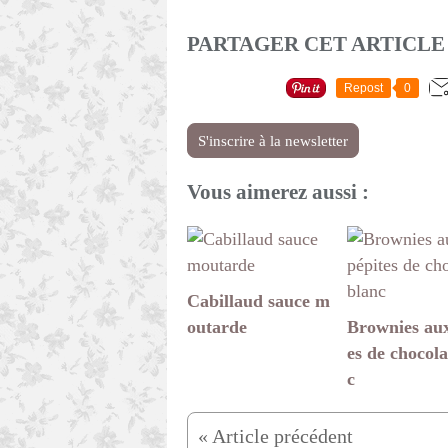
PARTAGER CET ARTICLE
Repost
0
S'inscrire à la newsletter
Vous aimerez aussi :
Cabillaud sauce m
outarde
Brownies aux
es de chocola
c