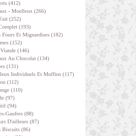
erts
(412)
aux - Moelleux
(266)
Fait
(252)
 Complet
(193)
s Fours Et Mignardises
(182)
mes
(152)
 Viande
(146)
aux Au Chocolat
(134)
ées
(131)
leux Individuels Et Muffins
(117)
son
(112)
ange
(110)
de
(97)
tif
(94)
es-Gaufres
(88)
rs D'ailleurs
(87)
s Biscuits
(86)