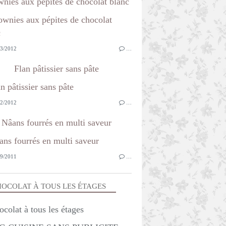
nies aux pépites de chocolat blanc
3/2012
…
Flan pâtissier sans pâte
2/2012
…
Nâans fourrés en multi saveur
9/2011
…
OCOLAT À TOUS LES ÉTAGES