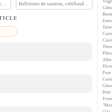
Végé
Chocolats de Pâques aux trois chocolats
Ballotines de saumon, cabillaud et épinards (cuisson vapeur)
Gâte
Bred
TICLE
Entr
Tarte
Cuis
Cuis
Ther
Pâtes
Aller
Dive
Pour
Cuis
Glace
Petit
From
"mon
(11)