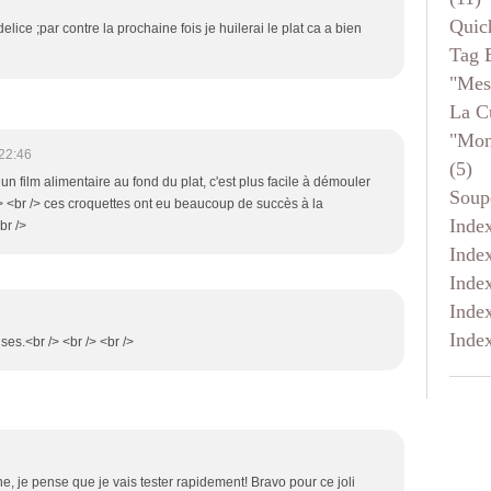
Quic
delice ;par contre la prochaine fois je huilerai le plat ca a bien
Tag 
"mes
La C
"mon
22:46
(5)
 un film alimentaire au fond du plat, c'est plus facile à démouler
Soup
 /> <br /> ces croquettes ont eu beaucoup de succès à la
Inde
br />
Inde
Inde
Inde
Inde
ises.<br /> <br /> <br />
e, je pense que je vais tester rapidement! Bravo pour ce joli