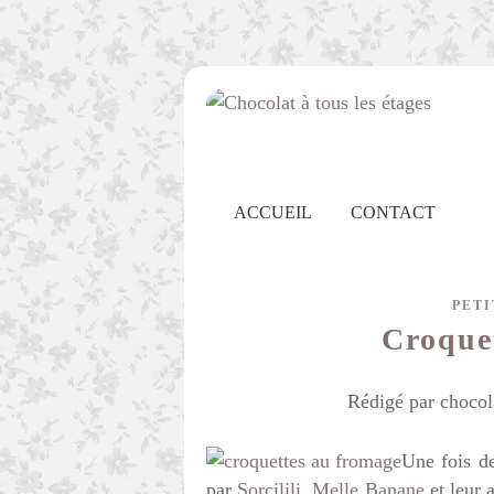
ACCUEIL
CONTACT
PETI
Croque
Rédigé par chocol
Une fois de
par
Sorcilili
,
Melle Banane
et leur 