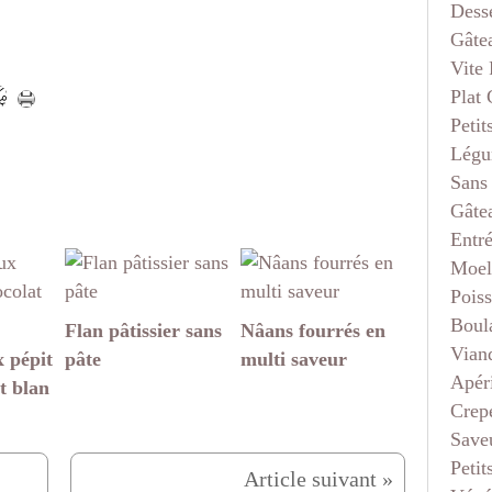
Dess
Gâte
Vite 
Plat
Petit
Légu
Sans
Gâte
Entr
Moel
Pois
Boul
Flan pâtissier sans
Nâans fourrés en
Vian
 pépit
pâte
multi saveur
Apéri
t blan
Crep
Saveu
Petit