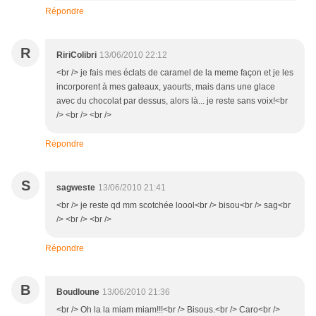
Répondre
R
RiriColibri
13/06/2010 22:12
<br /> je fais mes éclats de caramel de la meme façon et je les
incorporent à mes gateaux, yaourts, mais dans une glace
avec du chocolat par dessus, alors là... je reste sans voix!<br
/> <br /> <br />
Répondre
S
sagweste
13/06/2010 21:41
<br /> je reste qd mm scotchée loool<br /> bisou<br /> sag<br
/> <br /> <br />
Répondre
B
Boudloune
13/06/2010 21:36
<br /> Oh la la miam miam!!!<br /> Bisous.<br /> Caro<br />