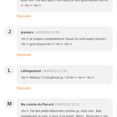
pour moi ? lol Ben quoi !! moi aussi je suis gourmande !!lol<br
/> <br /> <br />
Répondre
J
jeannice
14/06/2010 23:35
<br /> je craque completement ! bravo ils sont super réussis !
<br /> gros bisous<br /> <br /> <br />
Répondre
L
LiliVegetatout
14/06/2010 21:55
<br /> Wahou ! C'est génial ça ! :D<br /> <br /> <br />
Répondre
M
Ma cuisine du Placard
14/06/2010 21:21
<br /> J'ai des petits bâtonnets comme ça, chez moi.. Bah
maintenant, je sais, à quoi, il va servir.. Merci.. Bizou<br /> <br