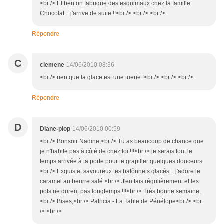
<br /> Et ben on fabrique des esquimaux chez la famille
Chocolat... j'arrive de suite !!<br /> <br /> <br />
Répondre
C
clemene
14/06/2010 08:36
<br /> rien que la glace est une tuerie !<br /> <br /> <br />
Répondre
D
Diane-plop
14/06/2010 00:59
<br /> Bonsoir Nadine,<br /> Tu as beaucoup de chance que
je n'habite pas à côté de chez toi !!!<br /> je serais tout le
temps arrivée à ta porte pour te grapiller quelques douceurs.
<br /> Exquis et savoureux tes batônnets glacés... j'adore le
caramel au beurre salé.<br /> J'en fais régulièrement et les
pots ne durent pas longtemps !!!<br /> Très bonne semaine,
<br /> Bises,<br /> Patricia - La Table de Pénélope<br /> <br
/> <br />