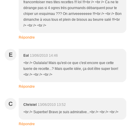
francomtoiser mes tites recettes !!! lol !!!<br /> <br /> Ca ne te
dérange pas si 4 ogres très gourmands débarquent pour te
chiper un esquimau ??? On arriveeeeeeee !!!<br /> <br /> Bon
dimanche à vous tous et plein de bisous au beurre salé !!!<br
/> <br /> <br />
Répondre
E
Eol
13/06/2010 14:46
<br /> Oulalala! Mais qu'est-ce que c'est encore que cette
tuerie de recette...? Mais quelle idée, ça doit être super bon!
<br /> <br /> <br />
Répondre
C
Christel
13/06/2010 13:52
<br /> Superbe! Bravo je suis admirative...<br /> <br /> <br />
Répondre