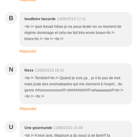
Répondre
B
bouilloire bavarde
13/06/2010 17:11
<br /> quel travail hélas je ne peux tester en ce moment de
régime dommage et cela me fait très envie bravo<br />
bises<br /> <br /> <br />
Répondre
N
Ness
13/06/2010 16:31
<br /> Terrible!!<br /> Quand je vois ça... je n'ai pas de mot
mais juste des onomatopées qui me viennent à l'esprit... du
genre rhhoooooooooo!!!! mhhhhhhhh!!!! whaaaaaaa!!!<br />
<br /> <br />
Répondre
U
Une gourmande
13/06/2010 15:46
<br /> A mon avis, Magnum a du souci à se faire!!! la